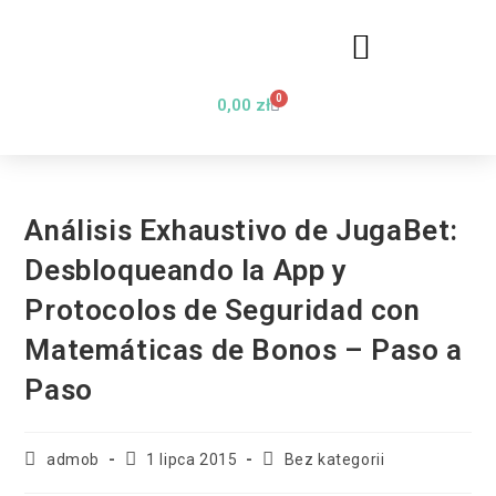
0
0,00
zł
Análisis Exhaustivo de JugaBet:
Desbloqueando la App y
Protocolos de Seguridad con
Matemáticas de Bonos – Paso a
Paso
admob
1 lipca 2015
Bez kategorii