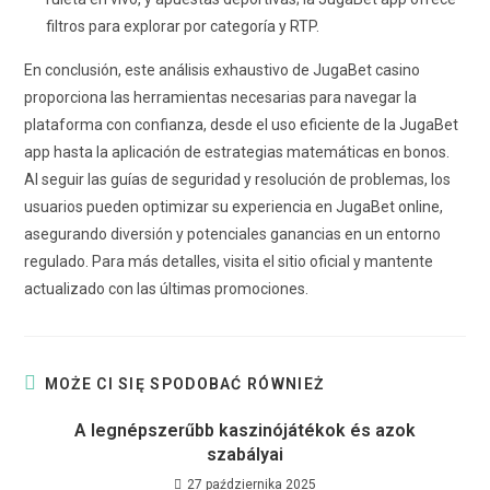
filtros para explorar por categoría y RTP.
En conclusión, este análisis exhaustivo de JugaBet casino
proporciona las herramientas necesarias para navegar la
plataforma con confianza, desde el uso eficiente de la JugaBet
app hasta la aplicación de estrategias matemáticas en bonos.
Al seguir las guías de seguridad y resolución de problemas, los
usuarios pueden optimizar su experiencia en JugaBet online,
asegurando diversión y potenciales ganancias en un entorno
regulado. Para más detalles, visita el sitio oficial y mantente
actualizado con las últimas promociones.
MOŻE CI SIĘ SPODOBAĆ RÓWNIEŻ
A legnépszerűbb kaszinójátékok és azok
szabályai
27 października 2025