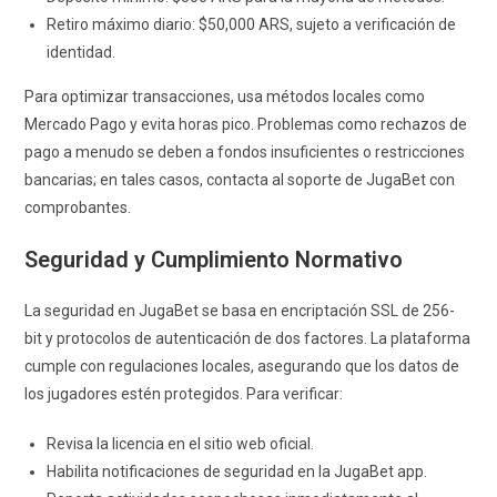
Retiro máximo diario: $50,000 ARS, sujeto a verificación de
identidad.
Para optimizar transacciones, usa métodos locales como
Mercado Pago y evita horas pico. Problemas como rechazos de
pago a menudo se deben a fondos insuficientes o restricciones
bancarias; en tales casos, contacta al soporte de JugaBet con
comprobantes.
Seguridad y Cumplimiento Normativo
La seguridad en JugaBet se basa en encriptación SSL de 256-
bit y protocolos de autenticación de dos factores. La plataforma
cumple con regulaciones locales, asegurando que los datos de
los jugadores estén protegidos. Para verificar:
Revisa la licencia en el sitio web oficial.
Habilita notificaciones de seguridad en la JugaBet app.