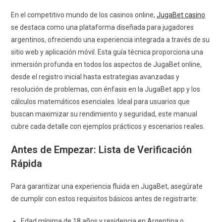
En el competitivo mundo de los casinos online,
JugaBet casino
se destaca como una plataforma diseñada para jugadores
argentinos, ofreciendo una experiencia integrada a través de su
sitio web y aplicación móvil. Esta guía técnica proporciona una
inmersión profunda en todos los aspectos de JugaBet online,
desde el registro inicial hasta estrategias avanzadas y
resolución de problemas, con énfasis en la JugaBet app y los
cálculos matemáticos esenciales. Ideal para usuarios que
buscan maximizar su rendimiento y seguridad, este manual
cubre cada detalle con ejemplos prácticos y escenarios reales.
Antes de Empezar: Lista de Verificación
Rápida
Para garantizar una experiencia fluida en JugaBet, asegúrate
de cumplir con estos requisitos básicos antes de registrarte:
Edad mínima de 18 años y residencia en Argentina o