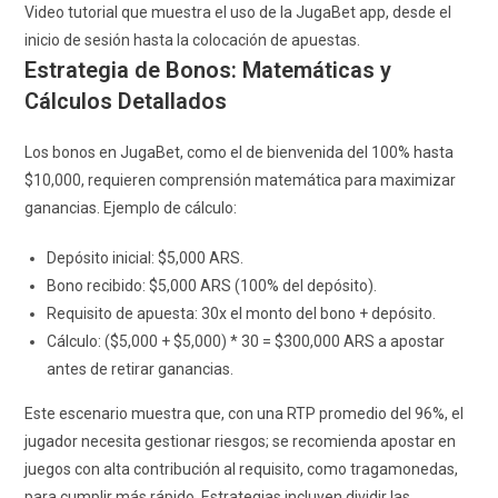
Video tutorial que muestra el uso de la JugaBet app, desde el
inicio de sesión hasta la colocación de apuestas.
Estrategia de Bonos: Matemáticas y
Cálculos Detallados
Los bonos en JugaBet, como el de bienvenida del 100% hasta
$10,000, requieren comprensión matemática para maximizar
ganancias. Ejemplo de cálculo:
Depósito inicial: $5,000 ARS.
Bono recibido: $5,000 ARS (100% del depósito).
Requisito de apuesta: 30x el monto del bono + depósito.
Cálculo: ($5,000 + $5,000) * 30 = $300,000 ARS a apostar
antes de retirar ganancias.
Este escenario muestra que, con una RTP promedio del 96%, el
jugador necesita gestionar riesgos; se recomienda apostar en
juegos con alta contribución al requisito, como tragamonedas,
para cumplir más rápido. Estrategias incluyen dividir las