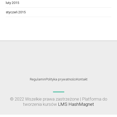
luty 2015
styczeń 2015
Regulamin
Polityka prywatności
Kontakt
© 2022 Wszelkie prawa zastrzeżone | Platforma do
tworzenia kursów
LMS HashMagnet