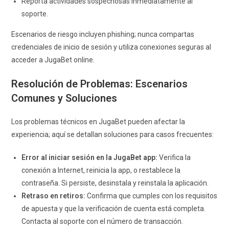
Reporta actividades sospechosas inmediatamente al
soporte.
Escenarios de riesgo incluyen phishing; nunca compartas
credenciales de inicio de sesión y utiliza conexiones seguras al
acceder a JugaBet online.
Resolución de Problemas: Escenarios
Comunes y Soluciones
Los problemas técnicos en JugaBet pueden afectar la
experiencia; aquí se detallan soluciones para casos frecuentes:
Error al iniciar sesión en la JugaBet app:
Verifica la
conexión a Internet, reinicia la app, o restablece la
contraseña. Si persiste, desinstala y reinstala la aplicación.
Retraso en retiros:
Confirma que cumples con los requisitos
de apuesta y que la verificación de cuenta está completa.
Contacta al soporte con el número de transacción.