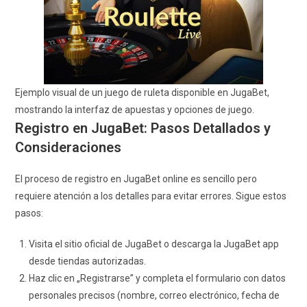
Ejemplo visual de un juego de ruleta disponible en JugaBet,
mostrando la interfaz de apuestas y opciones de juego.
Registro en JugaBet: Pasos Detallados y
Consideraciones
El proceso de registro en JugaBet online es sencillo pero
requiere atención a los detalles para evitar errores. Sigue estos
pasos:
Visita el sitio oficial de JugaBet o descarga la JugaBet app
desde tiendas autorizadas.
Haz clic en „Registrarse” y completa el formulario con datos
personales precisos (nombre, correo electrónico, fecha de