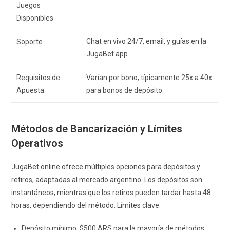
Juegos
Disponibles
Chat en vivo 24/7, email, y guías en la
Soporte
JugaBet app.
Requisitos de
Varían por bono; típicamente 25x a 40x
Apuesta
para bonos de depósito.
Métodos de Bancarización y Límites
Operativos
JugaBet online ofrece múltiples opciones para depósitos y
retiros, adaptadas al mercado argentino. Los depósitos son
instantáneos, mientras que los retiros pueden tardar hasta 48
horas, dependiendo del método. Límites clave:
Depósito mínimo: $500 ARS para la mayoría de métodos.