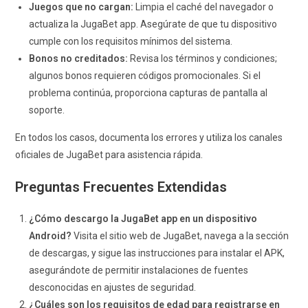
Juegos que no cargan:
Limpia el caché del navegador o
actualiza la JugaBet app. Asegúrate de que tu dispositivo
cumple con los requisitos mínimos del sistema.
Bonos no creditados:
Revisa los términos y condiciones;
algunos bonos requieren códigos promocionales. Si el
problema continúa, proporciona capturas de pantalla al
soporte.
En todos los casos, documenta los errores y utiliza los canales
oficiales de JugaBet para asistencia rápida.
Preguntas Frecuentes Extendidas
¿Cómo descargo la JugaBet app en un dispositivo
Android?
Visita el sitio web de JugaBet, navega a la sección
de descargas, y sigue las instrucciones para instalar el APK,
asegurándote de permitir instalaciones de fuentes
desconocidas en ajustes de seguridad.
¿Cuáles son los requisitos de edad para registrarse en