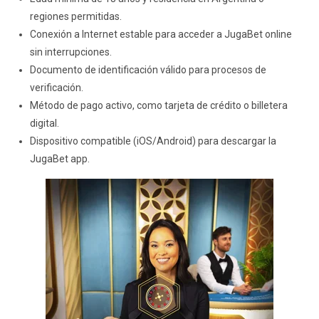
regiones permitidas.
Conexión a Internet estable para acceder a JugaBet online
sin interrupciones.
Documento de identificación válido para procesos de
verificación.
Método de pago activo, como tarjeta de crédito o billetera
digital.
Dispositivo compatible (iOS/Android) para descargar la
JugaBet app.