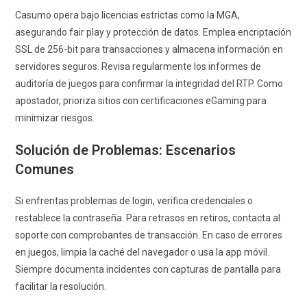
Casumo opera bajo licencias estrictas como la MGA,
asegurando fair play y protección de datos. Emplea encriptación
SSL de 256-bit para transacciones y almacena información en
servidores seguros. Revisa regularmente los informes de
auditoría de juegos para confirmar la integridad del RTP. Como
apostador, prioriza sitios con certificaciones eGaming para
minimizar riesgos.
Solución de Problemas: Escenarios
Comunes
Si enfrentas problemas de login, verifica credenciales o
restablece la contraseña. Para retrasos en retiros, contacta al
soporte con comprobantes de transacción. En caso de errores
en juegos, limpia la caché del navegador o usa la app móvil.
Siempre documenta incidentes con capturas de pantalla para
facilitar la resolución.