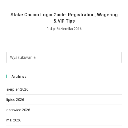
Stake Casino Login Guide: Registration, Wagering
& VIP Tips
4 października 2016
Archiwa
sierpień 2026
lipiec 2026
czerwiec 2026
maj 2026