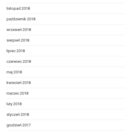
listopad 2018
październik 2018
wrzesień 2018
sierpień 2018
lipiec 2018
czerwiec 2018
maj 2018
kwiecień 2018
marzec 2018
luty 2018
styczeń 2018
grudzień 2017