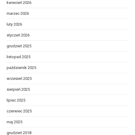
kwiecień 2026
marzec 2026
luty 2026
styczeń 2026
grudzień 2025
listopad 2025
październik 2025
wrzesień 2025
sierpień 2025
lipiec 2025
czerwiec 2025
maj 2025
grudzień 2018