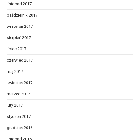
listopad 2017
październik 2017
wrzesień 2017
sierpień 2017
lipiec 2017
czerwiec 2017
maj 2017
kwiecień 2017
marzec 2017
luty 2017
styczeń 2017
grudzień 2016
listopad 2016