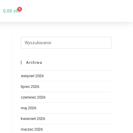
0
0,00
zł
Archiwa
sierpień 2026
lipiec 2026
czerwiec 2026
maj 2026
kwiecień 2026
marzec 2026