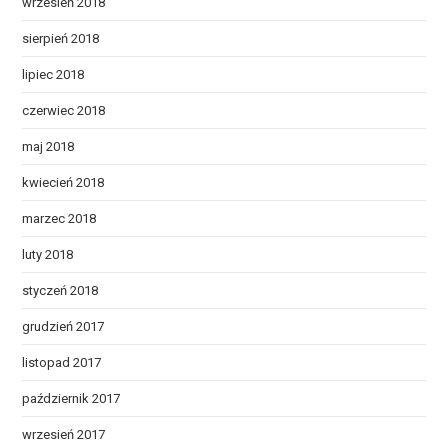
wrzesień 2018
sierpień 2018
lipiec 2018
czerwiec 2018
maj 2018
kwiecień 2018
marzec 2018
luty 2018
styczeń 2018
grudzień 2017
listopad 2017
październik 2017
wrzesień 2017