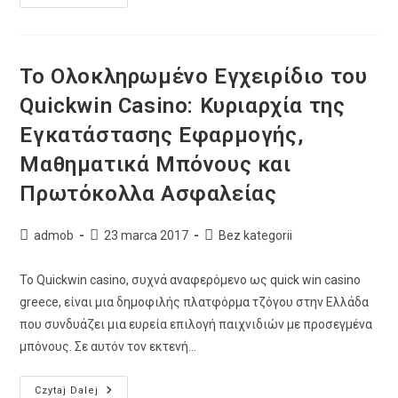
Το Ολοκληρωμένο Εγχειρίδιο του
Quickwin Casino: Κυριαρχία της
Εγκατάστασης Εφαρμογής,
Μαθηματικά Μπόνους και
Πρωτόκολλα Ασφαλείας
admob
23 marca 2017
Bez kategorii
Το Quickwin casino, συχνά αναφερόμενο ως quick win casino
greece, είναι μια δημοφιλής πλατφόρμα τζόγου στην Ελλάδα
που συνδυάζει μια ευρεία επιλογή παιχνιδιών με προσεγμένα
μπόνους. Σε αυτόν τον εκτενή…
Czytaj Dalej