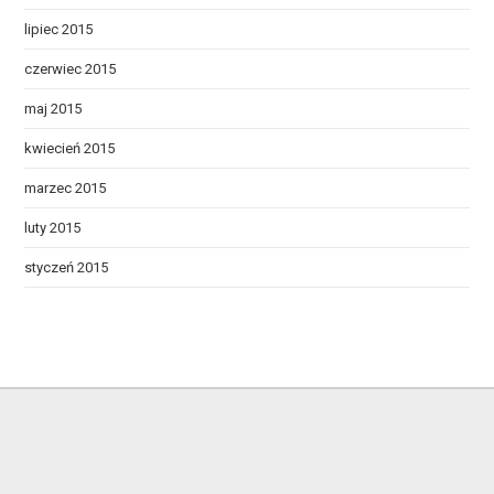
lipiec 2015
czerwiec 2015
maj 2015
kwiecień 2015
marzec 2015
luty 2015
styczeń 2015