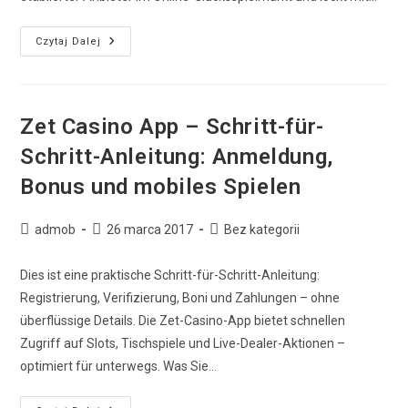
Czytaj Dalej
Zet Casino App – Schritt-für-
Schritt-Anleitung: Anmeldung,
Bonus und mobiles Spielen
admob
26 marca 2017
Bez kategorii
Dies ist eine praktische Schritt-für-Schritt-Anleitung:
Registrierung, Verifizierung, Boni und Zahlungen – ohne
überflüssige Details. Die Zet-Casino-App bietet schnellen
Zugriff auf Slots, Tischspiele und Live-Dealer-Aktionen –
optimiert für unterwegs. Was Sie…