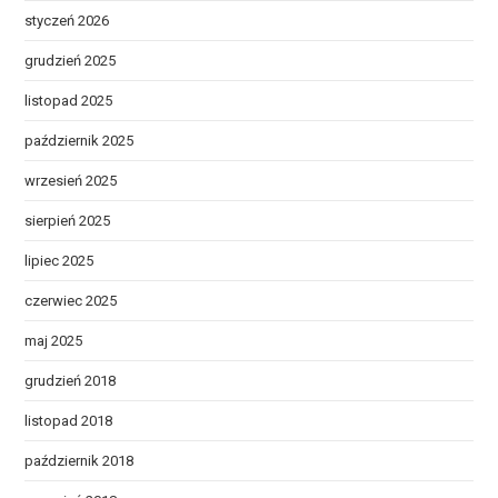
styczeń 2026
grudzień 2025
listopad 2025
październik 2025
wrzesień 2025
sierpień 2025
lipiec 2025
czerwiec 2025
maj 2025
grudzień 2018
listopad 2018
październik 2018