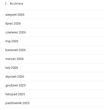
Archiwa
sierpień 2026
lipiec 2026
czerwiec 2026
maj 2026
kwiecień 2026
marzec 2026
luty 2026
styczeń 2026
grudzień 2025
listopad 2025
październik 2025