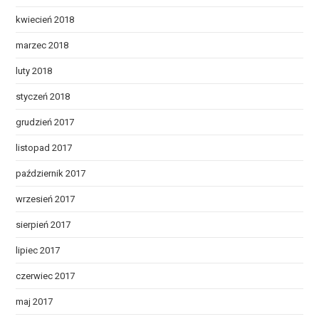
kwiecień 2018
marzec 2018
luty 2018
styczeń 2018
grudzień 2017
listopad 2017
październik 2017
wrzesień 2017
sierpień 2017
lipiec 2017
czerwiec 2017
maj 2017