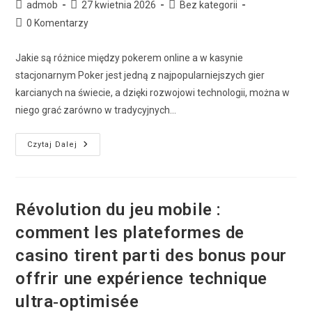
admob
27 kwietnia 2026
Bez kategorii
0 Komentarzy
Jakie są różnice między pokerem online a w kasynie
stacjonarnym Poker jest jedną z najpopularniejszych gier
karcianych na świecie, a dzięki rozwojowi technologii, można w
niego grać zarówno w tradycyjnych…
Czytaj Dalej
Révolution du jeu mobile :
comment les plateformes de
casino tirent parti des bonus pour
offrir une expérience technique
ultra‑optimisée