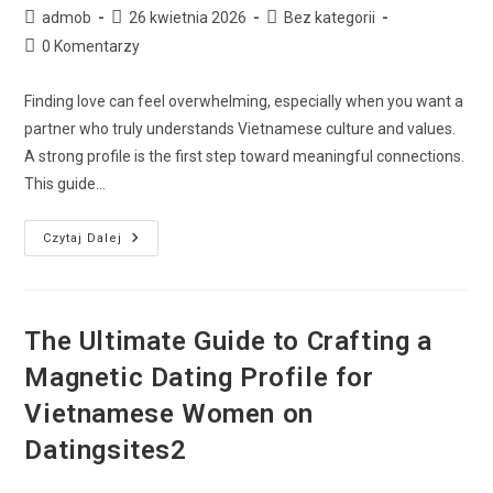
admob
26 kwietnia 2026
Bez kategorii
0 Komentarzy
Finding love can feel overwhelming, especially when you want a
partner who truly understands Vietnamese culture and values.
A strong profile is the first step toward meaningful connections.
This guide…
Czytaj Dalej
The Ultimate Guide to Crafting a
Magnetic Dating Profile for
Vietnamese Women on
Datingsites2