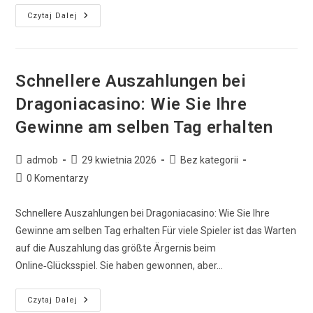
Czytaj Dalej
Schnellere Auszahlungen bei
Dragoniacasino: Wie Sie Ihre
Gewinne am selben Tag erhalten
admob
29 kwietnia 2026
Bez kategorii
0 Komentarzy
Schnellere Auszahlungen bei Dragoniacasino: Wie Sie Ihre
Gewinne am selben Tag erhalten Für viele Spieler ist das Warten
auf die Auszahlung das größte Ärgernis beim
Online‑Glücksspiel. Sie haben gewonnen, aber…
Czytaj Dalej