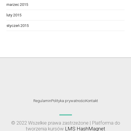
marzec 2015
luty 2015
styczeń 2015
Regulamin
Polityka prywatności
Kontakt
© 2022 Wszelkie prawa zastrzeżone | Platforma do
tworzenia kursów
LMS HashMagnet