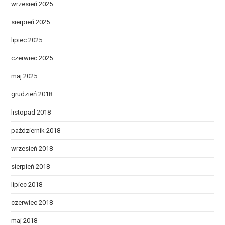
wrzesień 2025
sierpień 2025
lipiec 2025
czerwiec 2025
maj 2025
grudzień 2018
listopad 2018
październik 2018
wrzesień 2018
sierpień 2018
lipiec 2018
czerwiec 2018
maj 2018