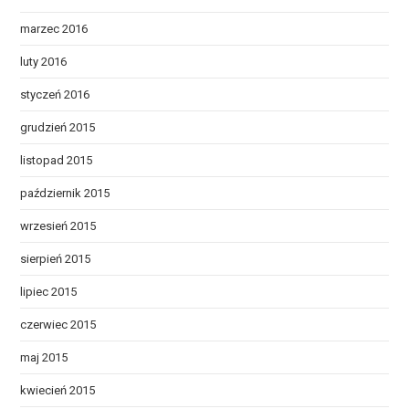
marzec 2016
luty 2016
styczeń 2016
grudzień 2015
listopad 2015
październik 2015
wrzesień 2015
sierpień 2015
lipiec 2015
czerwiec 2015
maj 2015
kwiecień 2015