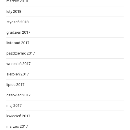
marzec 2018
luty 2018
styczeń 2018
grudzień 2017
listopad 2017
październik 2017
wrzesień 2017
sierpień 2017
lipiec 2017
czerwiec 2017
maj 2017
kwiecień 2017
marzec 2017