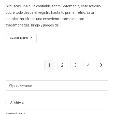
Si buscas una guía confiable sobre Botemania, este artículo
cubre todo desde el registro hasta tu primer retiro. Esta
plataforma ofrece una experiencia completa con
tragamonedas, bingo y juegos de…
Czytaj Dalej
1
2
3
4
Archiwa
sierpień 2026