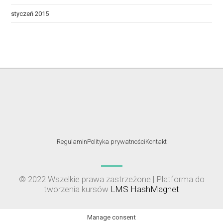
styczeń 2015
Regulamin
Polityka prywatności
Kontakt
© 2022 Wszelkie prawa zastrzeżone | Platforma do
tworzenia kursów
LMS HashMagnet
Manage consent