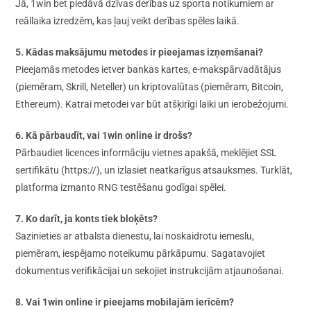
Jā, 1win bet piedāvā dzīvas derības uz sporta notikumiem ar
reāllaika izredzēm, kas ļauj veikt derības spēles laikā.
5. Kādas maksājumu metodes ir pieejamas izņemšanai?
Pieejamās metodes ietver bankas kartes, e-makspārvadātājus
(piemēram, Skrill, Neteller) un kriptovalūtas (piemēram, Bitcoin,
Ethereum). Katrai metodei var būt atšķirīgi laiki un ierobežojumi.
6. Kā pārbaudīt, vai 1win online ir drošs?
Pārbaudiet licences informāciju vietnes apakšā, meklējiet SSL
sertifikātu (https://), un izlasiet neatkarīgus atsauksmes. Turklāt,
platforma izmanto RNG testēšanu godīgai spēlei.
7. Ko darīt, ja konts tiek bloķēts?
Sazinieties ar atbalsta dienestu, lai noskaidrotu iemeslu,
piemēram, iespējamo noteikumu pārkāpumu. Sagatavojiet
dokumentus verifikācijai un sekojiet instrukcijām atjaunošanai.
8. Vai 1win online ir pieejams mobilajām ierīcēm?