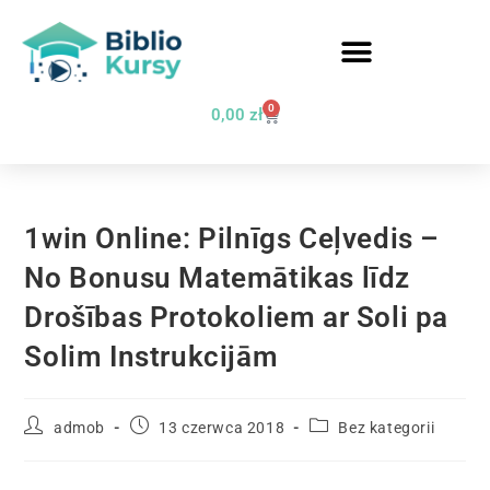
0
0,00
zł
1win Online: Pilnīgs Ceļvedis –
No Bonusu Matemātikas līdz
Drošības Protokoliem ar Soli pa
Solim Instrukcijām
admob
13 czerwca 2018
Bez kategorii