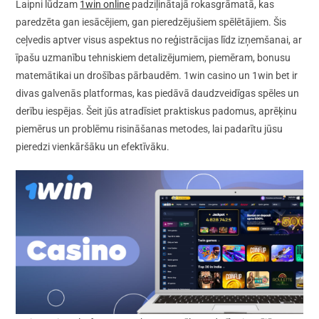
Laipni lūdzam
1win online
padziļinātajā rokasgrāmatā, kas
paredzēta gan iesācējiem, gan pieredzējušiem spēlētājiem. Šis
ceļvedis aptver visus aspektus no reģistrācijas līdz izņemšanai, ar
īpašu uzmanību tehniskiem detalizējumiem, piemēram, bonusu
matemātikai un drošības pārbaudēm. 1win casino un 1win bet ir
divas galvenās platformas, kas piedāvā daudzveidīgas spēles un
derību iespējas. Šeit jūs atradīsiet praktiskus padomus, aprēķinu
piemērus un problēmu risināšanas metodes, lai padarītu jūsu
pieredzi vienkāršāku un efektīvāku.