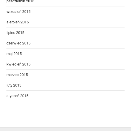
październik 2015
wrzesień 2015
sierpień 2015
lipiec 2015
czerwiec 2015
maj 2015
kwiecień 2015
marzec 2015
luty 2015
styczeń 2015