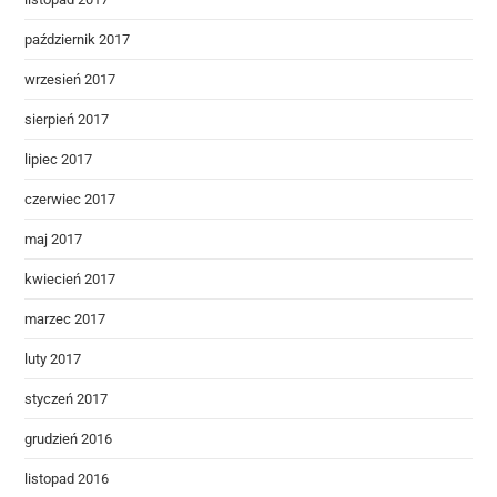
październik 2017
wrzesień 2017
sierpień 2017
lipiec 2017
czerwiec 2017
maj 2017
kwiecień 2017
marzec 2017
luty 2017
styczeń 2017
grudzień 2016
listopad 2016