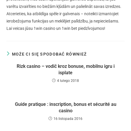
varētu izvairīties no biežām kļūdām un palielināt savas izredzes.
Atcerieties, ka atbildīga spēle ir galvenais – noteikti izmantojiet
ierobežojuma funkcijas un meklējiet palīdzību, ja nepieciešams.
Lai veicas jūsu 1win casino un 1win bet piedzīvojumos!
MOŻE CI SIĘ SPODOBAĆ RÓWNIEŻ
Rizk casino – vodič kroz bonuse, mobilnu igru i
isplate
4 lutego 2018
Guide pratique : inscription, bonus et sécurité au
casino
16 listopada 2016