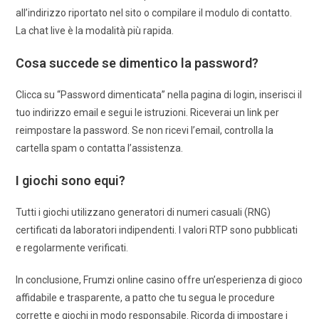
all’indirizzo riportato nel sito o compilare il modulo di contatto.
La chat live è la modalità più rapida.
Cosa succede se dimentico la password?
Clicca su “Password dimenticata” nella pagina di login, inserisci il
tuo indirizzo email e segui le istruzioni. Riceverai un link per
reimpostare la password. Se non ricevi l’email, controlla la
cartella spam o contatta l’assistenza.
I giochi sono equi?
Tutti i giochi utilizzano generatori di numeri casuali (RNG)
certificati da laboratori indipendenti. I valori RTP sono pubblicati
e regolarmente verificati.
In conclusione, Frumzi online casino offre un’esperienza di gioco
affidabile e trasparente, a patto che tu segua le procedure
corrette e giochi in modo responsabile. Ricorda di impostare i