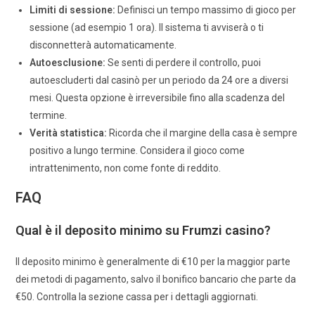
Limiti di sessione:
Definisci un tempo massimo di gioco per
sessione (ad esempio 1 ora). Il sistema ti avviserà o ti
disconnetterà automaticamente.
Autoesclusione:
Se senti di perdere il controllo, puoi
autoescluderti dal casinò per un periodo da 24 ore a diversi
mesi. Questa opzione è irreversibile fino alla scadenza del
termine.
Verità statistica:
Ricorda che il margine della casa è sempre
positivo a lungo termine. Considera il gioco come
intrattenimento, non come fonte di reddito.
FAQ
Qual è il deposito minimo su Frumzi casino?
Il deposito minimo è generalmente di €10 per la maggior parte
dei metodi di pagamento, salvo il bonifico bancario che parte da
€50. Controlla la sezione cassa per i dettagli aggiornati.