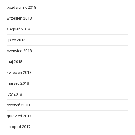
październik 2018
wrzesień 2018
sierpień 2018
lipiec 2018
czerwiec 2018
maj 2018
kwiecień 2018
marzec 2018
luty 2018
styczeń 2018
grudzień 2017
listopad 2017