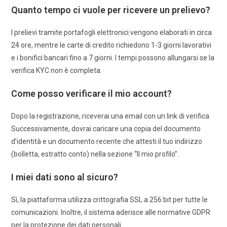
Quanto tempo ci vuole per ricevere un prelievo?
I prelievi tramite portafogli elettronici vengono elaborati in circa
24 ore, mentre le carte di credito richiedono 1-3 giorni lavorativi
e i bonifici bancari fino a 7 giorni. I tempi possono allungarsi se la
verifica KYC non è completa.
Come posso verificare il mio account?
Dopo la registrazione, riceverai una email con un link di verifica.
Successivamente, dovrai caricare una copia del documento
d’identità e un documento recente che attesti il tuo indirizzo
(bolletta, estratto conto) nella sezione “Il mio profilo”.
I miei dati sono al sicuro?
Sì, la piattaforma utilizza crittografia SSL a 256 bit per tutte le
comunicazioni. Inoltre, il sistema aderisce alle normative GDPR
per la protezione dei dati personali.