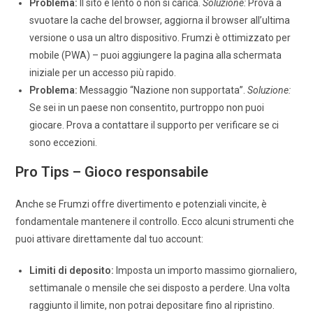
Problema:
Il sito è lento o non si carica.
Soluzione:
Prova a
svuotare la cache del browser, aggiorna il browser all’ultima
versione o usa un altro dispositivo. Frumzi è ottimizzato per
mobile (PWA) – puoi aggiungere la pagina alla schermata
iniziale per un accesso più rapido.
Problema:
Messaggio “Nazione non supportata”.
Soluzione:
Se sei in un paese non consentito, purtroppo non puoi
giocare. Prova a contattare il supporto per verificare se ci
sono eccezioni.
Pro Tips – Gioco responsabile
Anche se Frumzi offre divertimento e potenziali vincite, è
fondamentale mantenere il controllo. Ecco alcuni strumenti che
puoi attivare direttamente dal tuo account:
Limiti di deposito:
Imposta un importo massimo giornaliero,
settimanale o mensile che sei disposto a perdere. Una volta
raggiunto il limite, non potrai depositare fino al ripristino.