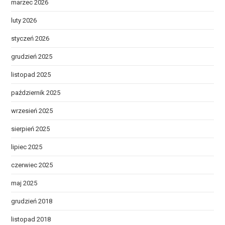
marzec 2026
luty 2026
styczeń 2026
grudzień 2025
listopad 2025
październik 2025
wrzesień 2025
sierpień 2025
lipiec 2025
czerwiec 2025
maj 2025
grudzień 2018
listopad 2018