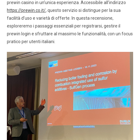
prewin casino in un’unica esperienza. Accessibile all’indirizzo
https://prewin.co.it/
, questo servizio si distingue per la sua
facilità d’uso e varietà di offerte. In questa recensione,
esploreremo i passaggi essenziali per registrarsi, gestire il
prewin login e sfruttare al massimo le funzionalità, con un focus
pratico per utenti italiani.