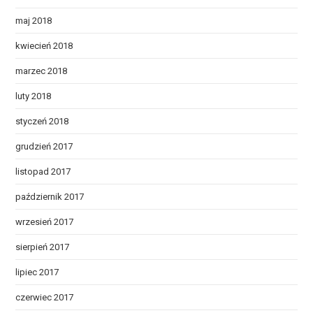
maj 2018
kwiecień 2018
marzec 2018
luty 2018
styczeń 2018
grudzień 2017
listopad 2017
październik 2017
wrzesień 2017
sierpień 2017
lipiec 2017
czerwiec 2017