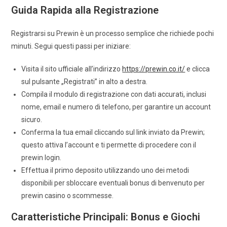
Guida Rapida alla Registrazione
Registrarsi su Prewin è un processo semplice che richiede pochi
minuti. Segui questi passi per iniziare:
Visita il sito ufficiale all’indirizzo
https://prewin.co.it/
e clicca
sul pulsante „Registrati” in alto a destra.
Compila il modulo di registrazione con dati accurati, inclusi
nome, email e numero di telefono, per garantire un account
sicuro.
Conferma la tua email cliccando sul link inviato da Prewin;
questo attiva l’account e ti permette di procedere con il
prewin login.
Effettua il primo deposito utilizzando uno dei metodi
disponibili per sbloccare eventuali bonus di benvenuto per
prewin casino o scommesse.
Caratteristiche Principali: Bonus e Giochi