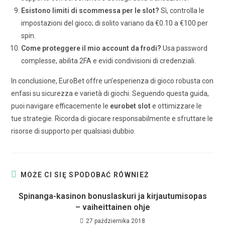
Esistono limiti di scommessa per le slot?
Sì, controlla le
impostazioni del gioco; di solito variano da €0.10 a €100 per
spin.
Come proteggere il mio account da frodi?
Usa password
complesse, abilita 2FA e evidi condivisioni di credenziali.
In conclusione, EuroBet offre un’esperienza di gioco robusta con
enfasi su sicurezza e varietà di giochi. Seguendo questa guida,
puoi navigare efficacemente le
eurobet slot
e ottimizzare le
tue strategie. Ricorda di giocare responsabilmente e sfruttare le
risorse di supporto per qualsiasi dubbio.
MOŻE CI SIĘ SPODOBAĆ RÓWNIEŻ
Spinanga-kasinon bonuslaskuri ja kirjautumisopas
– vaiheittainen ohje
27 października 2018