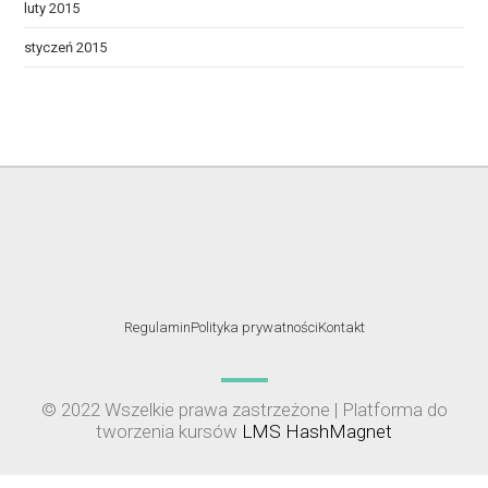
luty 2015
styczeń 2015
Regulamin
Polityka prywatności
Kontakt
© 2022 Wszelkie prawa zastrzeżone | Platforma do
tworzenia kursów
LMS HashMagnet