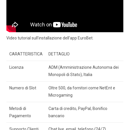
Video tutorial sull’installazione dell’app EuroBet.
CARATTERISTICA
DETTAGLIO
Licenza
ADM (Amministrazione Autonoma dei
Monopoli di Stato), Italia
Numero di Slot
Oltre 500, da fornitori come NetEnt e
Microgaming
Metodi di
Carta di credito, PayPal, Bonifico
Pagamento
bancario
Supporto Clienti
Chat live, email, telefono (24/7)