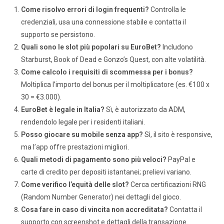
Come risolvo errori di login frequenti?
Controlla le
credenziali, usa una connessione stabile e contatta il
supporto se persistono.
Quali sono le slot più popolari su EuroBet?
Includono
Starburst, Book of Dead e Gonzo’s Quest, con alte volatilità.
Come calcolo i requisiti di scommessa per i bonus?
Moltiplica l’importo del bonus per il moltiplicatore (es. €100 x
30 = €3.000).
EuroBet è legale in Italia?
Sì, è autorizzato da ADM,
rendendolo legale per i residenti italiani.
Posso giocare su mobile senza app?
Sì, il sito è responsive,
ma l’app offre prestazioni migliori.
Quali metodi di pagamento sono più veloci?
PayPal e
carte di credito per depositi istantanei; prelievi variano.
Come verifico l’equità delle slot?
Cerca certificazioni RNG
(Random Number Generator) nei dettagli del gioco.
Cosa fare in caso di vincita non accreditata?
Contatta il
supporto con screenshot e dettagli della transazione.