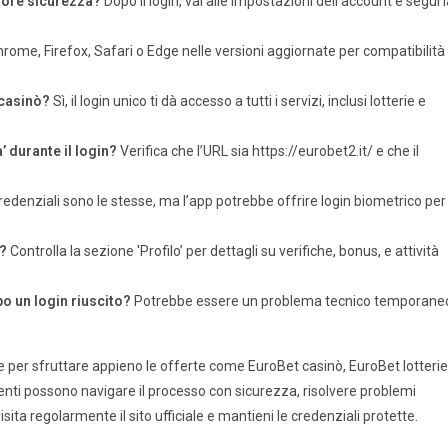
giore sicurezza?
Dopo il login, vai alle impostazioni dell’account e segui 
rome, Firefox, Safari o Edge nelle versioni aggiornate per compatibilità
 casinò?
Sì, il login unico ti dà accesso a tutti i servizi, inclusi lotterie e
 durante il login?
Verifica che l’URL sia https://eurobet2.it/ e che il
redenziali sono le stesse, ma l’app potrebbe offrire login biometrico per
n?
Controlla la sezione 'Profilo’ per dettagli su verifiche, bonus, e attività
o un login riuscito?
Potrebbe essere un problema tecnico temporane
 per sfruttare appieno le offerte come EuroBet casinò, EuroBet lotterie
enti possono navigare il processo con sicurezza, risolvere problemi
isita regolarmente il sito ufficiale e mantieni le credenziali protette.