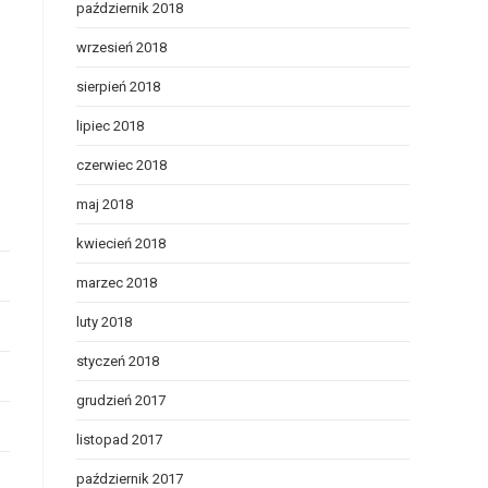
październik 2018
wrzesień 2018
sierpień 2018
lipiec 2018
czerwiec 2018
maj 2018
kwiecień 2018
marzec 2018
luty 2018
styczeń 2018
grudzień 2017
listopad 2017
październik 2017