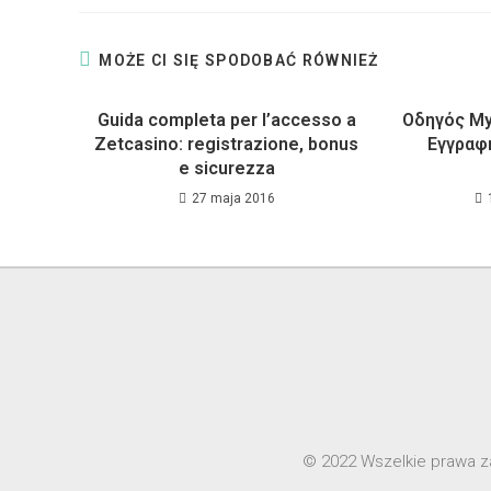
MOŻE CI SIĘ SPODOBAĆ RÓWNIEŻ
Guida completa per l’accesso a
Οδηγός My
Zetcasino: registrazione, bonus
Εγγραφ
e sicurezza
27 maja 2016
© 2022 Wszelkie prawa z