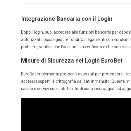
Integrazione Bancaria con il Login
Dopo il login, puoi accedere alle funzioni bancarie per deposit
autorizzato possa gestire fondi. Collegamenti con EuroBet lot
problemi, verifica che l’account sia verificato e che non ci sia
Misure di Sicurezza nel Login EuroBet
EuroBet implementa protocolli avanzati per proteggere il logi
accessi sospetti, e crittografia dei dati in transito. Queste m
casinò e servizi correlati. Gli utenti sono incoraggiati ad a