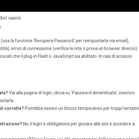
oBet casinò.
n
 (usa la funzione 'Recupera Password’ per reimpostarla via email),
ità), errori di connessione (verifica la rete o prova un browser diverso).
curati che il plug-in Flash o JavaScript sia abilitato. In casi di accesso
ata?
Vai alla pagina di login, clicca su 'Password dimenticata’, inserisci
ostarla.
li corrette?
Potrebbe essere un blocco temporaneo per troppi tentativ
istrazione?
No, il login è obbligatorio per giocare alle slot e accedere a