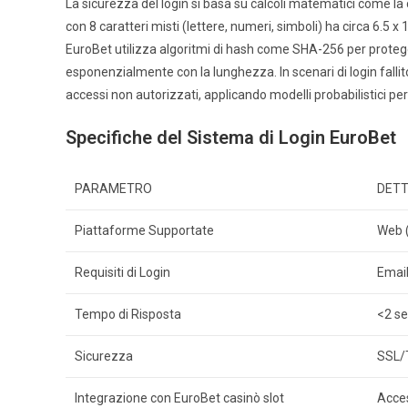
La sicurezza del login si basa su calcoli matematici come l
con 8 caratteri misti (lettere, numeri, simboli) ha circa 6.5 
EuroBet utilizza algoritmi di hash come SHA-256 per prote
esponenzialmente con la lunghezza. In scenari di login fallit
accessi non autorizzati, applicando modelli probabilistici per
Specifiche del Sistema di Login EuroBet
PARAMETRO
DETT
Piattaforme Supportate
Web (
Requisiti di Login
Email
Tempo di Risposta
<2 se
Sicurezza
SSL/T
Integrazione con EuroBet casinò slot
Acces