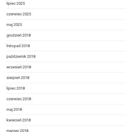
lipiec 2025
czerwiec 2025
maj 2025
grudzień 2018
listopad 2018
październik 2018
wrzesień 2018
sierpień 2018
lipiec 2018
czerwiec 2018
maj 2018
kwiecień 2018
marzec 2018