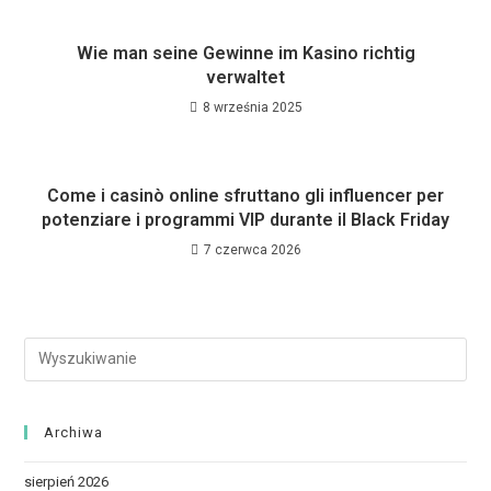
Wie man seine Gewinne im Kasino richtig
verwaltet
8 września 2025
Come i casinò online sfruttano gli influencer per
potenziare i programmi VIP durante il Black Friday
7 czerwca 2026
Archiwa
sierpień 2026