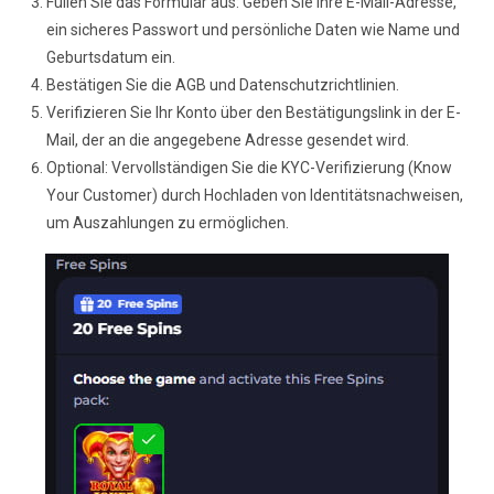
Füllen Sie das Formular aus: Geben Sie Ihre E-Mail-Adresse,
ein sicheres Passwort und persönliche Daten wie Name und
Geburtsdatum ein.
Bestätigen Sie die AGB und Datenschutzrichtlinien.
Verifizieren Sie Ihr Konto über den Bestätigungslink in der E-
Mail, der an die angegebene Adresse gesendet wird.
Optional: Vervollständigen Sie die KYC-Verifizierung (Know
Your Customer) durch Hochladen von Identitätsnachweisen,
um Auszahlungen zu ermöglichen.