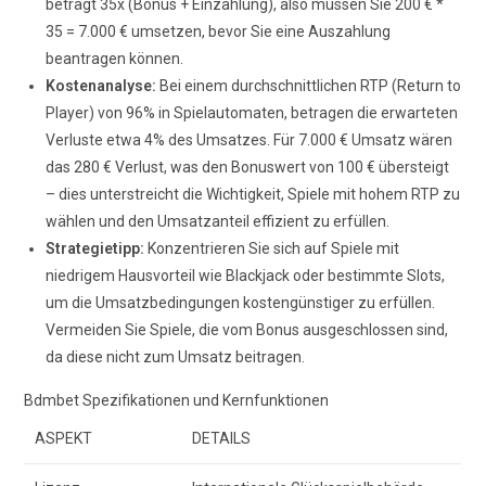
beträgt 35x (Bonus + Einzahlung), also müssen Sie 200 € *
35 = 7.000 € umsetzen, bevor Sie eine Auszahlung
beantragen können.
Kostenanalyse:
Bei einem durchschnittlichen RTP (Return to
Player) von 96% in Spielautomaten, betragen die erwarteten
Verluste etwa 4% des Umsatzes. Für 7.000 € Umsatz wären
das 280 € Verlust, was den Bonuswert von 100 € übersteigt
– dies unterstreicht die Wichtigkeit, Spiele mit hohem RTP zu
wählen und den Umsatzanteil effizient zu erfüllen.
Strategietipp:
Konzentrieren Sie sich auf Spiele mit
niedrigem Hausvorteil wie Blackjack oder bestimmte Slots,
um die Umsatzbedingungen kostengünstiger zu erfüllen.
Vermeiden Sie Spiele, die vom Bonus ausgeschlossen sind,
da diese nicht zum Umsatz beitragen.
Bdmbet Spezifikationen und Kernfunktionen
ASPEKT
DETAILS