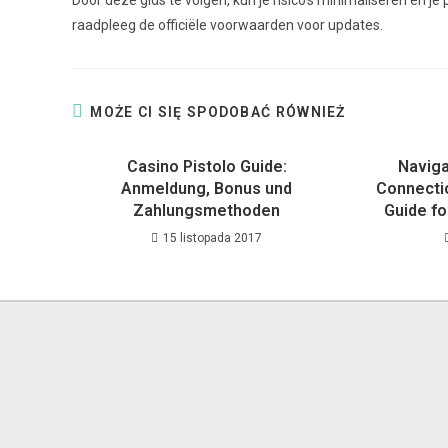
Door deze gids te volgen, kun je risico’s minimaliseren en je
raadpleeg de officiële voorwaarden voor updates.
MOŻE CI SIĘ SPODOBAĆ RÓWNIEŻ
Casino Pistolo Guide:
Naviga
Anmeldung, Bonus und
Connecti
Zahlungsmethoden
Guide f
15 listopada 2017