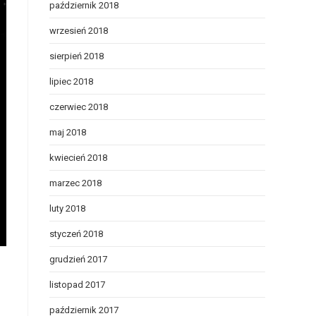
październik 2018
wrzesień 2018
sierpień 2018
lipiec 2018
czerwiec 2018
maj 2018
kwiecień 2018
marzec 2018
luty 2018
styczeń 2018
grudzień 2017
listopad 2017
październik 2017