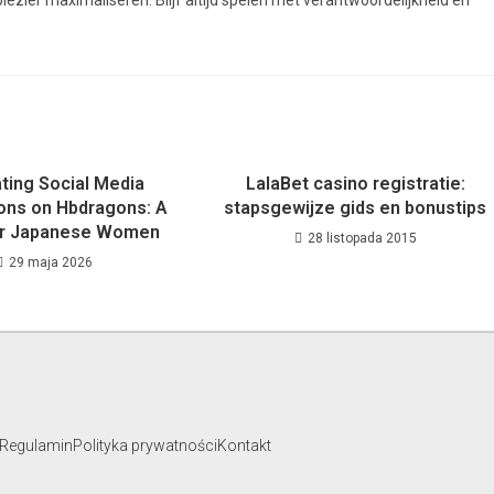
 plezier maximaliseren. Blijf altijd spelen met verantwoordelijkheid en
ting Social Media
LalaBet casino registratie:
ons on Hbdragons: A
stapsgewijze gids en bonustips
or Japanese Women
28 listopada 2015
29 maja 2026
Regulamin
Polityka prywatności
Kontakt