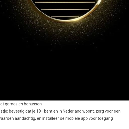
 tot games en bonussen.
ijstje: bevestig dat je 18+ bent en in Nederland woont, zorg voor een
rwaarden aandachtig, en installeer de mobiele app voor toegang
.