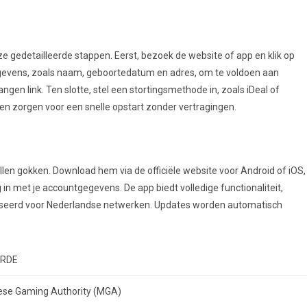
ze gedetailleerde stappen. Eerst, bezoek de website of app en klik op
 gegevens, zoals naam, geboortedatum en adres, om te voldoen aan
ngen link. Ten slotte, stel een stortingsmethode in, zoals iDeal of
en zorgen voor een snelle opstart zonder vertragingen.
llen gokken. Download hem via de officiële website voor Android of iOS,
og in met je accountgegevens. De app biedt volledige functionaliteit,
maliseerd voor Nederlandse netwerken. Updates worden automatisch
RDE
ese Gaming Authority (MGA)