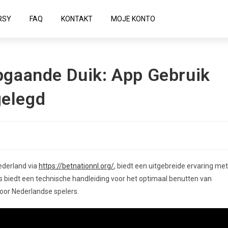
RSY
FAQ
KONTAKT
MOJE KONTO
epgaande Duik: App Gebruik
gelegd
ederland via
https://betnationnl.org/
, biedt een uitgebreide ervaring met
s biedt een technische handleiding voor het optimaal benutten van
voor Nederlandse spelers.