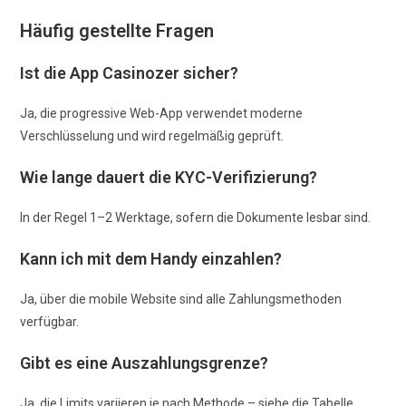
Häufig gestellte Fragen
Ist die App Casinozer sicher?
Ja, die progressive Web-App verwendet moderne
Verschlüsselung und wird regelmäßig geprüft.
Wie lange dauert die KYC-Verifizierung?
In der Regel 1–2 Werktage, sofern die Dokumente lesbar sind.
Kann ich mit dem Handy einzahlen?
Ja, über die mobile Website sind alle Zahlungsmethoden
verfügbar.
Gibt es eine Auszahlungsgrenze?
Ja, die Limits variieren je nach Methode – siehe die Tabelle