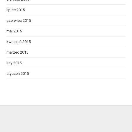
lipiec 2015
czerwiec 2015
maj 2015
kwiecień 2015
marzec 2015
luty 2015
styczeń 2015