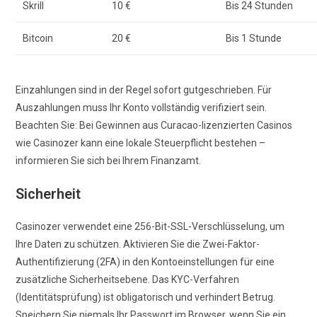
Skrill
10 €
Bis 24 Stunden
Bitcoin
20 €
Bis 1 Stunde
Einzahlungen sind in der Regel sofort gutgeschrieben. Für
Auszahlungen muss Ihr Konto vollständig verifiziert sein.
Beachten Sie: Bei Gewinnen aus Curacao-lizenzierten Casinos
wie Casinozer kann eine lokale Steuerpflicht bestehen –
informieren Sie sich bei Ihrem Finanzamt.
Sicherheit
Casinozer verwendet eine 256-Bit-SSL-Verschlüsselung, um
Ihre Daten zu schützen. Aktivieren Sie die Zwei-Faktor-
Authentifizierung (2FA) in den Kontoeinstellungen für eine
zusätzliche Sicherheitsebene. Das KYC-Verfahren
(Identitätsprüfung) ist obligatorisch und verhindert Betrug.
Speichern Sie niemals Ihr Passwort im Browser, wenn Sie ein