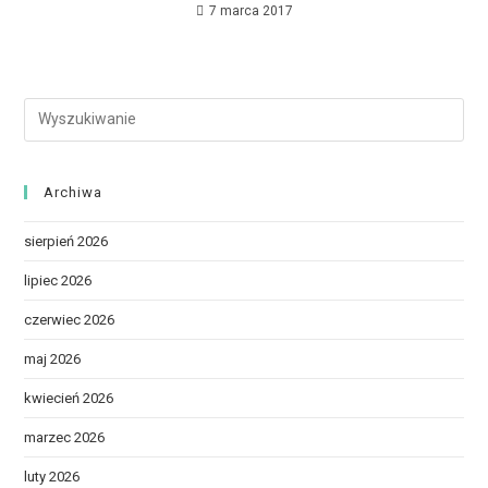
7 marca 2017
Archiwa
sierpień 2026
lipiec 2026
czerwiec 2026
maj 2026
kwiecień 2026
marzec 2026
luty 2026