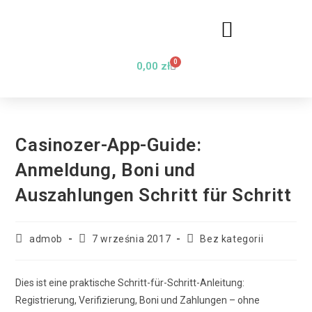
0
0,00
zł
Casinozer-App-Guide:
Anmeldung, Boni und
Auszahlungen Schritt für Schritt
admob
7 września 2017
Bez kategorii
Dies ist eine praktische Schritt-für-Schritt-Anleitung:
Registrierung, Verifizierung, Boni und Zahlungen – ohne