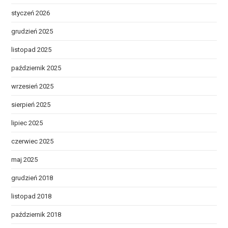
styczeń 2026
grudzień 2025
listopad 2025
październik 2025
wrzesień 2025
sierpień 2025
lipiec 2025
czerwiec 2025
maj 2025
grudzień 2018
listopad 2018
październik 2018