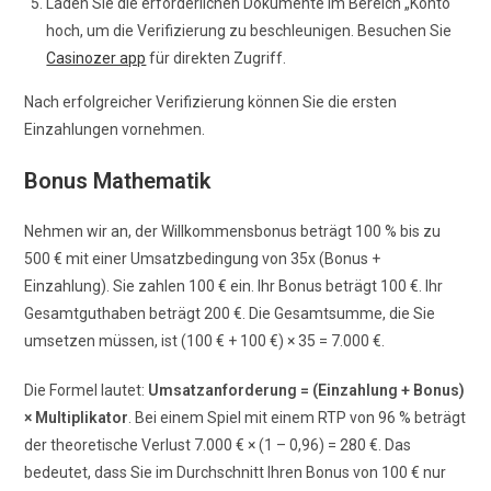
Laden Sie die erforderlichen Dokumente im Bereich „Konto“
hoch, um die Verifizierung zu beschleunigen. Besuchen Sie
Casinozer app
für direkten Zugriff.
Nach erfolgreicher Verifizierung können Sie die ersten
Einzahlungen vornehmen.
Bonus Mathematik
Nehmen wir an, der Willkommensbonus beträgt 100 % bis zu
500 € mit einer Umsatzbedingung von 35x (Bonus +
Einzahlung). Sie zahlen 100 € ein. Ihr Bonus beträgt 100 €. Ihr
Gesamtguthaben beträgt 200 €. Die Gesamtsumme, die Sie
umsetzen müssen, ist (100 € + 100 €) × 35 = 7.000 €.
Die Formel lautet:
Umsatzanforderung = (Einzahlung + Bonus)
× Multiplikator
. Bei einem Spiel mit einem RTP von 96 % beträgt
der theoretische Verlust 7.000 € × (1 – 0,96) = 280 €. Das
bedeutet, dass Sie im Durchschnitt Ihren Bonus von 100 € nur