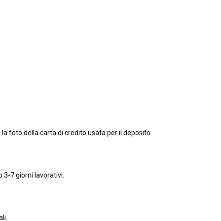
a foto della carta di credito usata per il deposito.
 3-7 giorni lavorativi.
li.