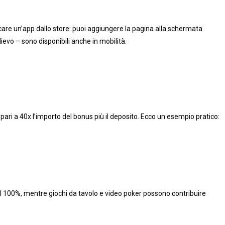
care un’app dallo store: puoi aggiungere la pagina alla schermata
evo – sono disponibili anche in mobilità.
ri a 40x l’importo del bonus più il deposito. Ecco un esempio pratico:
no al 100%, mentre giochi da tavolo e video poker possono contribuire