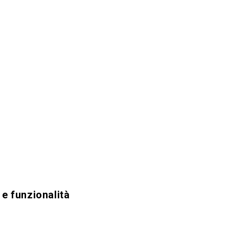
e funzionalità