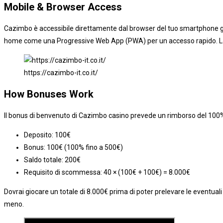
Mobile & Browser Access
Cazimbo è accessibile direttamente dal browser del tuo smartphone graz
home come una Progressive Web App (PWA) per un accesso rapido. La navi
https://cazimbo-it.co.it/
How Bonuses Work
Il bonus di benvenuto di Cazimbo casino prevede un rimborso del 100% s
Deposito: 100€
Bonus: 100€ (100% fino a 500€)
Saldo totale: 200€
Requisito di scommessa: 40 × (100€ + 100€) = 8.000€
Dovrai giocare un totale di 8.000€ prima di poter prelevare le eventuali 
meno.