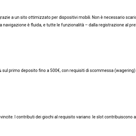
ie a un sito ottimizzato per dispositivi mobili. Non è necessario scari
gazione è fluida, e tutte le funzionalità – dalla registrazione al preli
ul primo deposito fino a 500€, con requisiti di scommessa (wagering) pa
vincite. I contributi dei giochi al requisito variano: le slot contribuisco