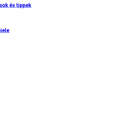
sok és tippek
iele