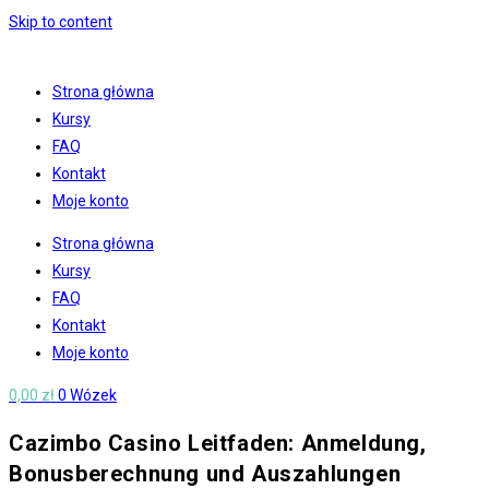
Skip to content
Strona główna
Kursy
FAQ
Kontakt
Moje konto
Strona główna
Kursy
FAQ
Kontakt
Moje konto
0,00
zł
0
Wózek
Cazimbo Casino Leitfaden: Anmeldung,
Bonusberechnung und Auszahlungen