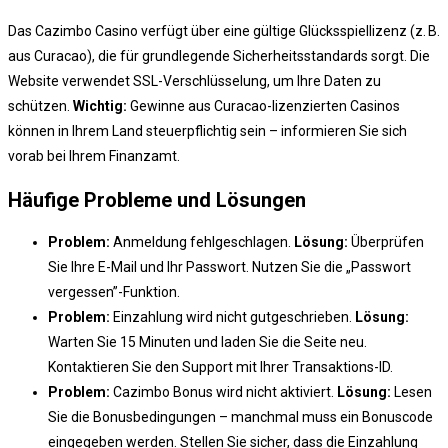
Das Cazimbo Casino verfügt über eine gültige Glücksspiellizenz (z. B.
aus Curacao), die für grundlegende Sicherheitsstandards sorgt. Die
Website verwendet SSL-Verschlüsselung, um Ihre Daten zu
schützen.
Wichtig:
Gewinne aus Curacao-lizenzierten Casinos
können in Ihrem Land steuerpflichtig sein – informieren Sie sich
vorab bei Ihrem Finanzamt.
Häufige Probleme und Lösungen
Problem:
Anmeldung fehlgeschlagen.
Lösung:
Überprüfen
Sie Ihre E-Mail und Ihr Passwort. Nutzen Sie die „Passwort
vergessen”-Funktion.
Problem:
Einzahlung wird nicht gutgeschrieben.
Lösung:
Warten Sie 15 Minuten und laden Sie die Seite neu.
Kontaktieren Sie den Support mit Ihrer Transaktions-ID.
Problem:
Cazimbo Bonus wird nicht aktiviert.
Lösung:
Lesen
Sie die Bonusbedingungen – manchmal muss ein Bonuscode
eingegeben werden. Stellen Sie sicher, dass die Einzahlung