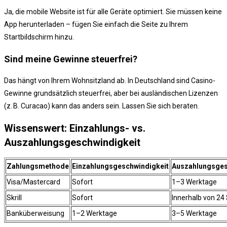
Ja, die mobile Website ist für alle Geräte optimiert. Sie müssen keine
App herunterladen – fügen Sie einfach die Seite zu Ihrem
Startbildschirm hinzu.
Sind meine Gewinne steuerfrei?
Das hängt von Ihrem Wohnsitzland ab. In Deutschland sind Casino-
Gewinne grundsätzlich steuerfrei, aber bei ausländischen Lizenzen
(z. B. Curacao) kann das anders sein. Lassen Sie sich beraten.
Wissenswert: Einzahlungs- vs.
Auszahlungsgeschwindigkeit
Zahlungsmethode
Einzahlungsgeschwindigkeit
Auszahlungsges
Visa/Mastercard
Sofort
1–3 Werktage
Skrill
Sofort
Innerhalb von 24
Banküberweisung
1–2 Werktage
3–5 Werktage