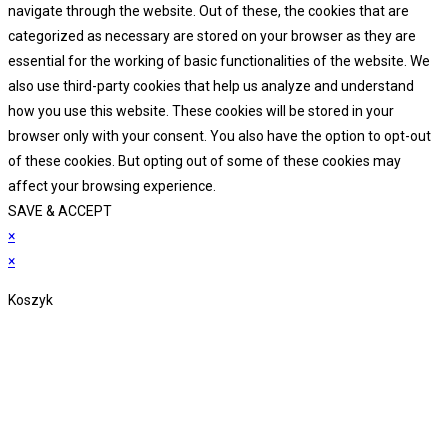
navigate through the website. Out of these, the cookies that are
categorized as necessary are stored on your browser as they are
essential for the working of basic functionalities of the website. We
also use third-party cookies that help us analyze and understand
how you use this website. These cookies will be stored in your
browser only with your consent. You also have the option to opt-out
of these cookies. But opting out of some of these cookies may
affect your browsing experience.
SAVE & ACCEPT
×
×
Koszyk