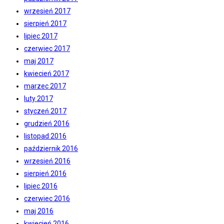
wrzesień 2017
sierpień 2017
lipiec 2017
czerwiec 2017
maj 2017
kwiecień 2017
marzec 2017
luty 2017
styczeń 2017
grudzień 2016
listopad 2016
październik 2016
wrzesień 2016
sierpień 2016
lipiec 2016
czerwiec 2016
maj 2016
kwiecień 2016