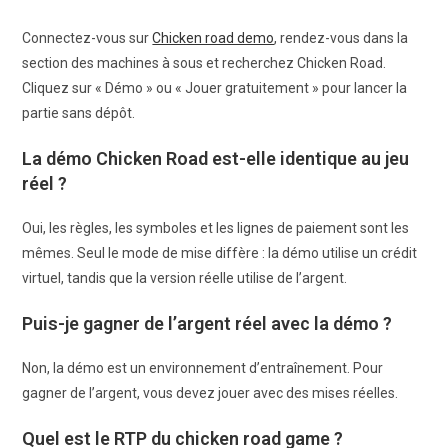
Connectez-vous sur
Chicken road demo
, rendez-vous dans la
section des machines à sous et recherchez Chicken Road.
Cliquez sur « Démo » ou « Jouer gratuitement » pour lancer la
partie sans dépôt.
La démo Chicken Road est-elle identique au jeu
réel ?
Oui, les règles, les symboles et les lignes de paiement sont les
mêmes. Seul le mode de mise diffère : la démo utilise un crédit
virtuel, tandis que la version réelle utilise de l’argent.
Puis-je gagner de l’argent réel avec la démo ?
Non, la démo est un environnement d’entraînement. Pour
gagner de l’argent, vous devez jouer avec des mises réelles.
Quel est le RTP du chicken road game ?