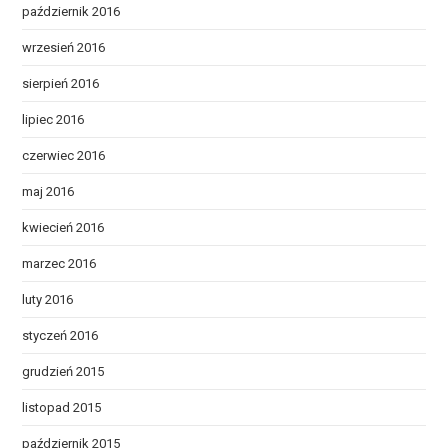
październik 2016
wrzesień 2016
sierpień 2016
lipiec 2016
czerwiec 2016
maj 2016
kwiecień 2016
marzec 2016
luty 2016
styczeń 2016
grudzień 2015
listopad 2015
październik 2015