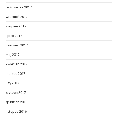
październik 2017
wrzesień 2017
sierpień 2017
lipiec 2017
czerwiec 2017
maj 2017
kwiecień 2017
marzec 2017
luty 2017
styczeń 2017
grudzień 2016
listopad 2016