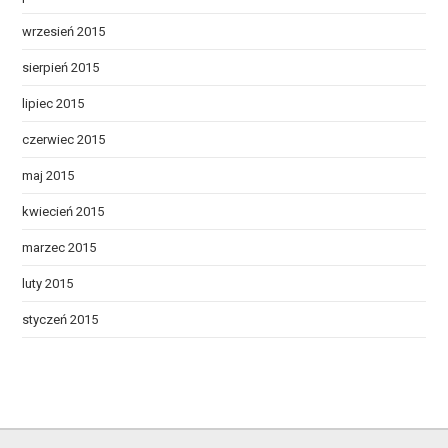
wrzesień 2015
sierpień 2015
lipiec 2015
czerwiec 2015
maj 2015
kwiecień 2015
marzec 2015
luty 2015
styczeń 2015