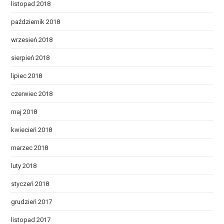
listopad 2018
październik 2018
wrzesień 2018
sierpień 2018
lipiec 2018
czerwiec 2018
maj 2018
kwiecień 2018
marzec 2018
luty 2018
styczeń 2018
grudzień 2017
listopad 2017