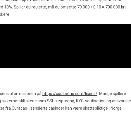
 10%. Spiller du roulette, må du omsette 70 000 / 0,10 = 700 000 kr i
skere.
 lisensinformasjonen på
https://coolbetno.com/lisens/
. Mange spillere
og sikkerhetstiltakene som SSL-kryptering, KYC-verifisering og ansvarlige
ster fra Curacao-lisensierte casinoer kan være skattepliktige i Norge –