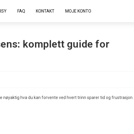
RSY
FAQ
KONTAKT
MOJE KONTO
sens: komplett guide for
e nøyaktig hva du kan forvente ved hvert trinn sparer tid og frustrasjon.