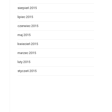
sierpień 2015
lipiec 2015
czerwiec 2015
maj 2015
kwiecień 2015
marzec 2015
luty 2015
styczeń 2015