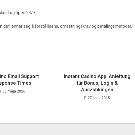
askest og åpen 24/7.
det lønner seg å forstå lisens, omsetningskrav og betalingsmetoder.
ino Email Support
Instant Casino App: Anleitung
sponse Times
für Bonus, Login &
Auszahlungen
30 maja 2026
27 lipca 2015