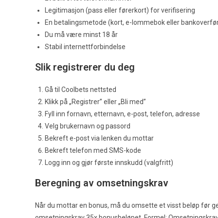
Legitimasjon (pass eller førerkort) for verifisering
En betalingsmetode (kort, e-lommebok eller bankoverfør
Du må være minst 18 år
Stabil internettforbindelse
Slik registrerer du deg
Gå til Coolbets nettsted
Klikk på „Registrer” eller „Bli med”
Fyll inn fornavn, etternavn, e-post, telefon, adresse
Velg brukernavn og passord
Bekreft e-post via lenken du mottar
Bekreft telefon med SMS-kode
Logg inn og gjør første innskudd (valgfritt)
Beregning av omsetningskrav
Når du mottar en bonus, må du omsette et visst beløp før g
omsetningskrav 35x bonusbeløpet. Formel: Omsetningskrav =