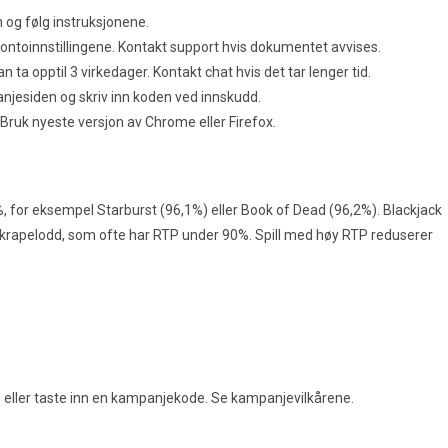
 og følg instruksjonene.
 kontoinnstillingene. Kontakt support hvis dokumentet avvises.
kan ta opptil 3 virkedager. Kontakt chat hvis det tar lenger tid.
njesiden og skriv inn koden ved innskudd.
 Bruk nyeste versjon av Chrome eller Firefox.
, for eksempel Starburst (96,1%) eller Book of Dead (96,2%). Blackjack
skrapelodd, som ofte har RTP under 90%. Spill med høy RTP reduserer
 eller taste inn en kampanjekode. Se kampanjevilkårene.