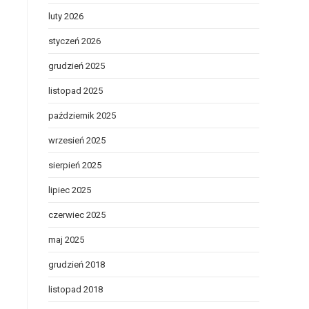
luty 2026
styczeń 2026
grudzień 2025
listopad 2025
październik 2025
wrzesień 2025
sierpień 2025
lipiec 2025
czerwiec 2025
maj 2025
grudzień 2018
listopad 2018