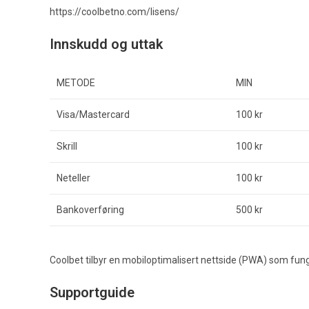
https://coolbetno.com/lisens/
Innskudd og uttak
METODE
MIN
Visa/Mastercard
100 kr
Skrill
100 kr
Neteller
100 kr
Bankoverføring
500 kr
Coolbet tilbyr en mobiloptimalisert nettside (PWA) som fun
Supportguide