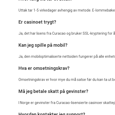
Uttak tar 1-5 virkedager avhengig av metode. E-lommebøker 
Er casinoet trygt?
Ja, det har lisens fra Curacao og bruker SSL-kryptering for 
Kan jeg spille på mobil?
Ja, den mobiloptimaliserte nettsiden fungerer på alle enhet
Hva er omsetningskrav?
Omsetningskrav er hvor mye du må satse før du kan ta ut bo
Må jeg betale skatt på gevinster?
I Norge er gevinster fra Curacao-lisensierte casinoer skatte
Hvordan kontakter jeg support?