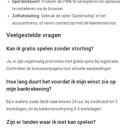
Spel blokkeert:
Probeer de PWA te verwijderen en opnieuw
te installeren via de browser.
Zelfuitsluiting:
Gebruik de optie 'Spelersstop’ in het
accountmenu, of neem contact op met de klantenservice.
Veelgestelde vragen
Kan ik gratis spelen zonder storting?
Ja, er zijn regelmatig promoties met gratis spins bij registratie.
Controleer de bonussenpagina voor actuele aanbiedingen.
Hoe lang duurt het voordat ik mijn winst zie op
mijn bankrekening?
Bij e-wallets zoals Skrill vaak binnen 24 uur, bij creditcard tot 3
werkdagen, en bij bankoverschrijving 3-5 werkdagen.
Zijn er landen waar ik niet kan spelen?