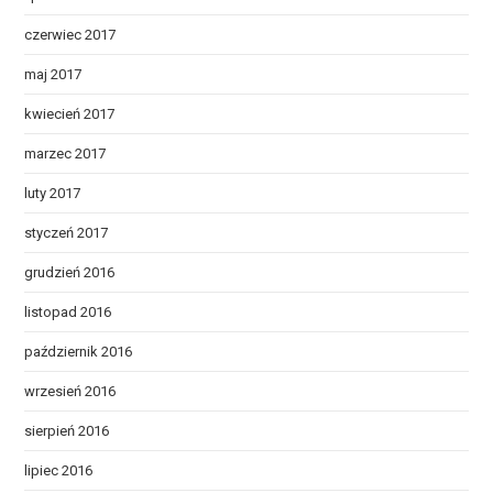
czerwiec 2017
maj 2017
kwiecień 2017
marzec 2017
luty 2017
styczeń 2017
grudzień 2016
listopad 2016
październik 2016
wrzesień 2016
sierpień 2016
lipiec 2016