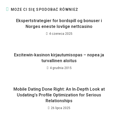
MOŻE CI SIĘ SPODOBAĆ RÓWNIEŻ
Ekspertstrategier for bordspill og bonuser i
Norges eneste lovlige nettcasino
4 czerwca 2025
Excitewin-kasinon kirjautumisopas – nopea ja
turvallinen aloitus
4 grudnia 2015
Mobile Dating Done Right: An In‑Depth Look at
Usdating’s Profile Optimization for Serious
Relationships
26 lipca 2025