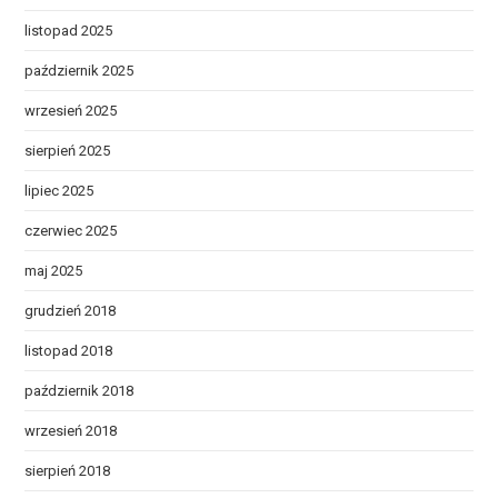
listopad 2025
październik 2025
wrzesień 2025
sierpień 2025
lipiec 2025
czerwiec 2025
maj 2025
grudzień 2018
listopad 2018
październik 2018
wrzesień 2018
sierpień 2018