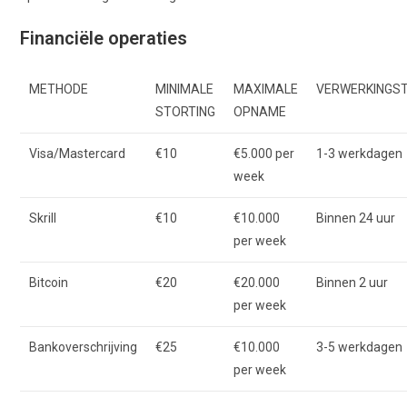
Financiële operaties
METHODE
MINIMALE
MAXIMALE
VERWERKINGST
STORTING
OPNAME
Visa/Mastercard
€10
€5.000 per
1-3 werkdagen
week
Skrill
€10
€10.000
Binnen 24 uur
per week
Bitcoin
€20
€20.000
Binnen 2 uur
per week
Bankoverschrijving
€25
€10.000
3-5 werkdagen
per week