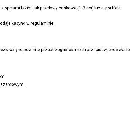
 opcjami takimi jak przelewy bankowe (1-3 dni) lub e-portfele
podaje kasyno w regulaminie.
czy, kasyno powinno przestrzegać lokalnych przepisów, choć warto
ść.
 hazardowymi.