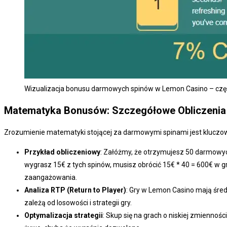
Wizualizacja bonusu darmowych spinów w Lemon Casino – czę
Matematyka Bonusów: Szczegółowe Obliczenia
Zrozumienie matematyki stojącej za darmowymi spinami jest kluczow
Przykład obliczeniowy
: Załóżmy, że otrzymujesz 50 darmowyc
wygrasz 15€ z tych spinów, musisz obrócić 15€ * 40 = 600€ w gr
zaangażowania.
Analiza RTP (Return to Player)
: Gry w Lemon Casino mają śre
zależą od losowości i strategii gry.
Optymalizacja strategii
: Skup się na grach o niskiej zmiennoś