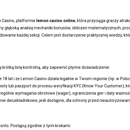
Casino, platformie
lemon casino online
, która przyciąga graczy atr
y głęboką analizę mechaniki bonusów, obliczeń matematycznych, proc
owanie każdej sekcji. Celem jest dostarczenie praktycznej wiedzy, któ
krótką listę kontrolną, aby zapewnić płynne doświadczenie:
e 18 lat i że Lemon Casino działa legalnie w Twoim regionie (np. w Pol
bisty lub paszport do procesu weryfikacji KYC (Know Your Customer), k
zególnie wymagania obrotowe (wager), ograniczenia gier i daty ważnośc
nianie dwuskładnikowe, jeśli dostępne, dla ochrony przed nieautoryzow
nto. Postępuj zgodnie z tymi krokami: