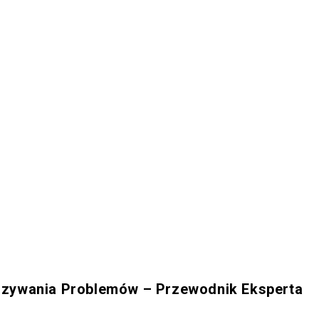
ązywania Problemów – Przewodnik Eksperta