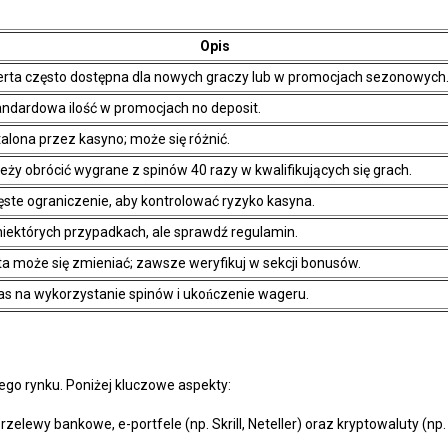
Opis
erta często dostępna dla nowych graczy lub w promocjach sezonowych
andardowa ilość w promocjach no deposit.
alona przez kasyno; może się różnić.
eży obrócić wygrane z spinów 40 razy w kwalifikujących się grach.
ste ograniczenie, aby kontrolować ryzyko kasyna.
iektórych przypadkach, ale sprawdź regulamin.
ta może się zmieniać; zawsze weryfikuj w sekcji bonusów.
s na wykorzystanie spinów i ukończenie wageru.
go rynku. Poniżej kluczowe aspekty:
rzelewy bankowe, e-portfele (np. Skrill, Neteller) oraz kryptowaluty (np