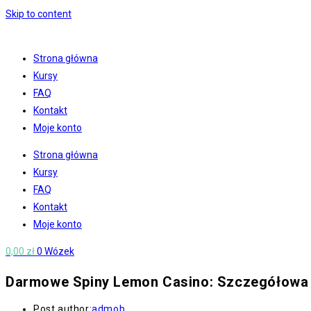
Skip to content
Strona główna
Kursy
FAQ
Kontakt
Moje konto
Strona główna
Kursy
FAQ
Kontakt
Moje konto
0,00
zł
0
Wózek
Darmowe Spiny Lemon Casino: Szczegółowa 
Post author:
admob