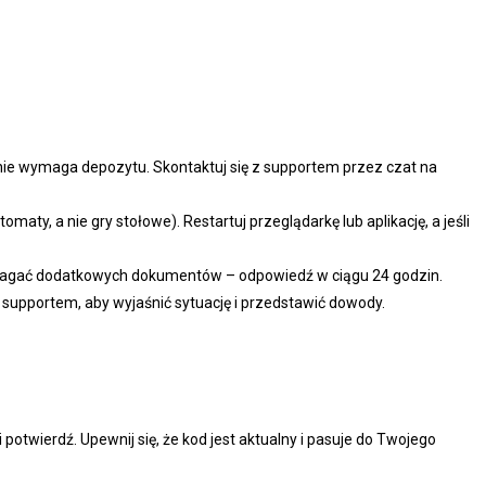
y nie wymaga depozytu. Skontaktuj się z supportem przez czat na
tomaty, a nie gry stołowe). Restartuj przeglądarkę lub aplikację, a jeśli
 wymagać dodatkowych dokumentów – odpowiedź w ciągu 24 godzin.
supportem, aby wyjaśnić sytuację i przedstawić dowody.
potwierdź. Upewnij się, że kod jest aktualny i pasuje do Twojego