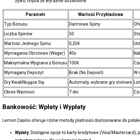
żywo, chyba że wyraźnie dozwolone.
Parametr
Wartość Przykładowa
Typ Bonusu
Darmowe Spiny
Of
Liczba Spinów
50
St
Wartość Jednego Spinu
0,20€
Ust
Wymagania Obrotowe (Wager)
40x
Nal
Maksymalna Wygrana z Bonusu
100€
Czę
Wymagany Depozyt
Brak (No Deposit)
W n
Gry Kwalifikujące Się
Automaty, wybrane gry stołowe
Lis
Okres Ważności
7 dni
Cza
Bankowość: Wpłaty i Wypłaty
Lemon Casino oferuje różne metody płatności dostosowane do polskie
Wpłaty
: Dostępne opcje to karty kredytowe (Visa/Mastercard), p