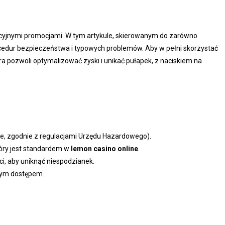
akcyjnymi promocjami. W tym artykule, skierowanym do zarówno
edur bezpieczeństwa i typowych problemów. Aby w pełni skorzystać
ra pozwoli optymalizować zyski i unikać pułapek, z naciskiem na
sce, zgodnie z regulacjami Urzędu Hazardowego).
tóry jest standardem w
lemon casino online
.
i, aby uniknąć niespodzianek.
anym dostępem.