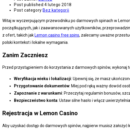
Post published:
4 lutego 2018
Post category:
Bez kategorii
Witaj w wyczerpującym przewodniku po darmowych spinach w Lemon 
początkujących, jak i zaawansowanych użytkowników, przeprowadzim
z ofert, takich jak
Lemon casino free spins
, zalecamy uważne przestudi
polski kontekst i lokalne wymagania.
Zanim Zaczniesz
Przed przystąpieniem do korzystania z darmowych spinów, wykonaj tę 
Weryfikacja wieku i lokalizacji
: Upewnij się, że masz ukończon
Przygotowanie dokumentów
: Miej pod ręką ważny dowód oso
Zapoznanie z warunkami
: Przeczytaj regulamin bonusów, szc
Bezpieczeństwo konta
: Ustaw silne hasło i włącz uwierzytel
Rejestracja w Lemon Casino
Aby uzyskać dostęp do darmowych spinów, najpierw musisz założyć ko