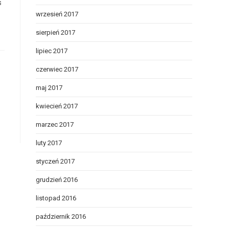
s
wrzesień 2017
sierpień 2017
lipiec 2017
czerwiec 2017
maj 2017
kwiecień 2017
marzec 2017
luty 2017
styczeń 2017
grudzień 2016
listopad 2016
październik 2016