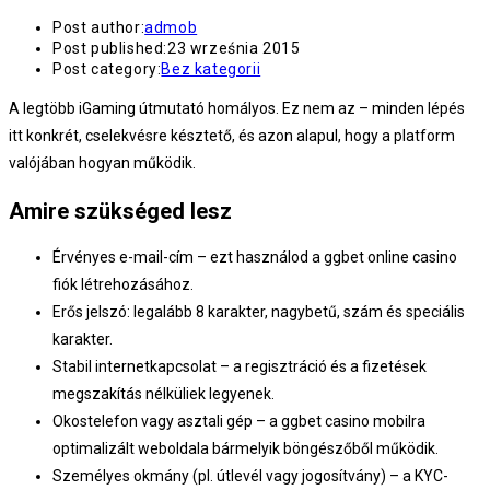
Post author:
admob
Post published:
23 września 2015
Post category:
Bez kategorii
A legtöbb iGaming útmutató homályos. Ez nem az – minden lépés
itt konkrét, cselekvésre késztető, és azon alapul, hogy a platform
valójában hogyan működik.
Amire szükséged lesz
Érvényes e-mail-cím – ezt használod a ggbet online casino
fiók létrehozásához.
Erős jelszó: legalább 8 karakter, nagybetű, szám és speciális
karakter.
Stabil internetkapcsolat – a regisztráció és a fizetések
megszakítás nélküliek legyenek.
Okostelefon vagy asztali gép – a ggbet casino mobilra
optimalizált weboldala bármelyik böngészőből működik.
Személyes okmány (pl. útlevél vagy jogosítvány) – a KYC-