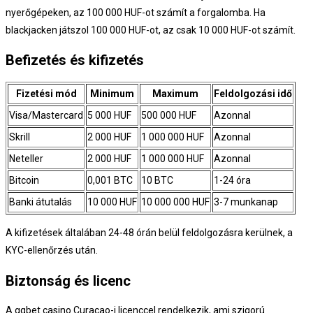
nyerőgépeken, az 100 000 HUF-ot számít a forgalomba. Ha
blackjacken játszol 100 000 HUF-ot, az csak 10 000 HUF-ot számít.
Befizetés és kifizetés
Fizetési mód
Minimum
Maximum
Feldolgozási idő
Visa/Mastercard
5 000 HUF
500 000 HUF
Azonnal
Skrill
2 000 HUF
1 000 000 HUF
Azonnal
Neteller
2 000 HUF
1 000 000 HUF
Azonnal
Bitcoin
0,001 BTC
10 BTC
1-24 óra
Banki átutalás
10 000 HUF
10 000 000 HUF
3-7 munkanap
A kifizetések általában 24-48 órán belül feldolgozásra kerülnek, a
KYC-ellenőrzés után.
Biztonság és licenc
A ggbet casino Curacao-i licenccel rendelkezik, ami szigorú