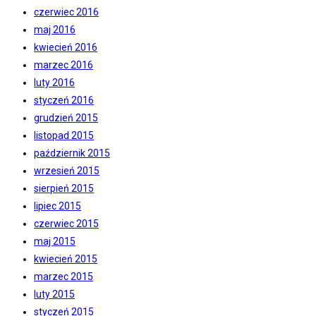
czerwiec 2016
maj 2016
kwiecień 2016
marzec 2016
luty 2016
styczeń 2016
grudzień 2015
listopad 2015
październik 2015
wrzesień 2015
sierpień 2015
lipiec 2015
czerwiec 2015
maj 2015
kwiecień 2015
marzec 2015
luty 2015
styczeń 2015