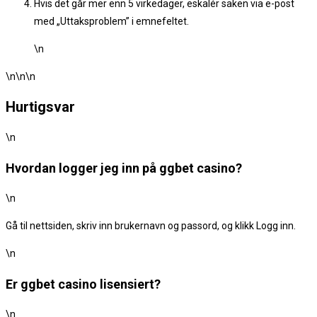
Hvis det går mer enn 5 virkedager, eskalér saken via e-post
med „Uttaksproblem” i emnefeltet.
\n
\n\n\n
Hurtigsvar
\n
Hvordan logger jeg inn på ggbet casino?
\n
Gå til nettsiden, skriv inn brukernavn og passord, og klikk Logg inn.
\n
Er ggbet casino lisensiert?
\n