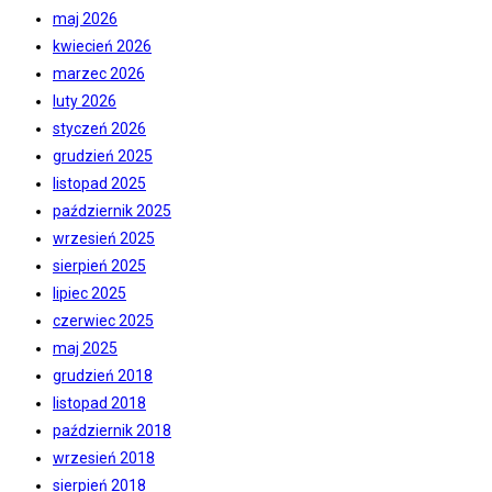
maj 2026
kwiecień 2026
marzec 2026
luty 2026
styczeń 2026
grudzień 2025
listopad 2025
październik 2025
wrzesień 2025
sierpień 2025
lipiec 2025
czerwiec 2025
maj 2025
grudzień 2018
listopad 2018
październik 2018
wrzesień 2018
sierpień 2018