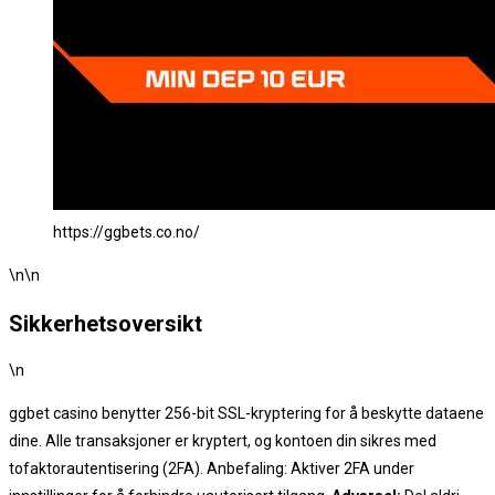
https://ggbets.co.no/
\n\n
Sikkerhetsoversikt
\n
ggbet casino benytter 256-bit SSL-kryptering for å beskytte dataene
dine. Alle transaksjoner er kryptert, og kontoen din sikres med
tofaktorautentisering (2FA). Anbefaling: Aktiver 2FA under