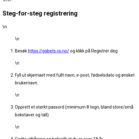
Steg-for-steg registrering
\n
\n
Besøk
https://ggbets.co.no/
og klikk på Registrer deg.
\n
Fyll ut skjemaet med fullt navn, e-post, fødselsdato og ønsket
brukernavn.
\n
Opprett et sterkt passord (minimum 8 tegn, bland store/små
bokstaver og tall).
\n
Godta vilkårene og bekreft at du er over 18 år.