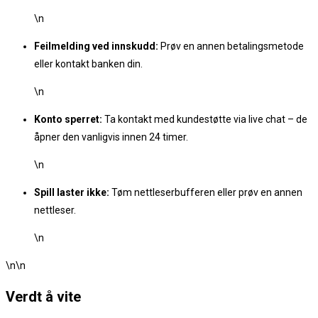
\n
Feilmelding ved innskudd:
Prøv en annen betalingsmetode
eller kontakt banken din.
\n
Konto sperret:
Ta kontakt med kundestøtte via live chat – de
åpner den vanligvis innen 24 timer.
\n
Spill laster ikke:
Tøm nettleserbufferen eller prøv en annen
nettleser.
\n
\n\n
Verdt å vite