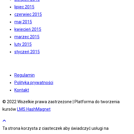
lipiec 2015
czerwiec 2015
maj 2015
kwiecień 2015
marzec 2015
luty 2015
styczeń 2015
Regulamin
Polityka prywatności
Kontakt
© 2022 Wszelkie prawa zastrzeżone | Platforma do tworzenia
kursów
LMS HashMagnet
Ta strona korzysta z ciasteczek aby świadczyć usługi na