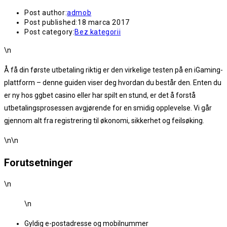
Post author:
admob
Post published:
18 marca 2017
Post category:
Bez kategorii
\n
Å få din første utbetaling riktig er den virkelige testen på en iGaming-
plattform – denne guiden viser deg hvordan du består den. Enten du
er ny hos ggbet casino eller har spilt en stund, er det å forstå
utbetalingsprosessen avgjørende for en smidig opplevelse. Vi går
gjennom alt fra registrering til økonomi, sikkerhet og feilsøking.
\n\n
Forutsetninger
\n
\n
Gyldig e-postadresse og mobilnummer