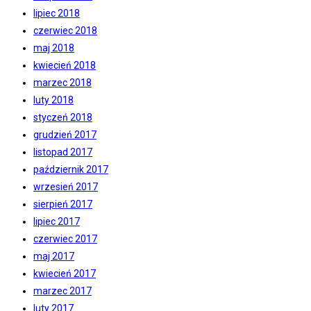
lipiec 2018
czerwiec 2018
maj 2018
kwiecień 2018
marzec 2018
luty 2018
styczeń 2018
grudzień 2017
listopad 2017
październik 2017
wrzesień 2017
sierpień 2017
lipiec 2017
czerwiec 2017
maj 2017
kwiecień 2017
marzec 2017
luty 2017