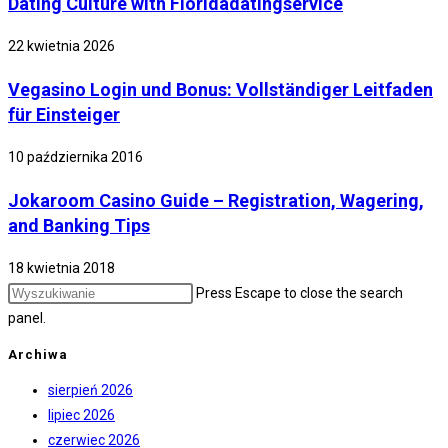
Dating Culture with Floridadatingservice
22 kwietnia 2026
Vegasino Login und Bonus: Vollständiger Leitfaden
für Einsteiger
10 października 2016
Jokaroom Casino Guide – Registration, Wagering,
and Banking Tips
18 kwietnia 2018
Press Escape to close the search
panel.
Archiwa
sierpień 2026
lipiec 2026
czerwiec 2026