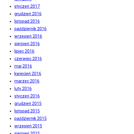
styczeń 2017
grudzień 2016
listopad 2016
październik 2016
wrzesień 2016
sierpień 2016
lipiec 2016
czerwiec 2016
maj 2016
kwiecień 2016
marzec 2016
luty 2016
styczeń 2016
grudzień 2015
listopad 2015
październik 2015
wrzesień 2015
sierpień 2015