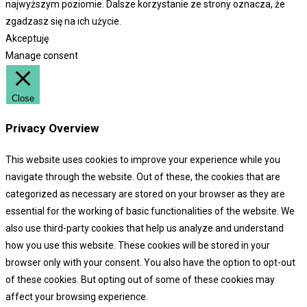
najwyższym poziomie. Dalsze korzystanie ze strony oznacza, że
zgadzasz się na ich użycie.
Akceptuję
Manage consent
Close
Privacy Overview
This website uses cookies to improve your experience while you
navigate through the website. Out of these, the cookies that are
categorized as necessary are stored on your browser as they are
essential for the working of basic functionalities of the website. We
also use third-party cookies that help us analyze and understand
how you use this website. These cookies will be stored in your
browser only with your consent. You also have the option to opt-out
of these cookies. But opting out of some of these cookies may
affect your browsing experience.