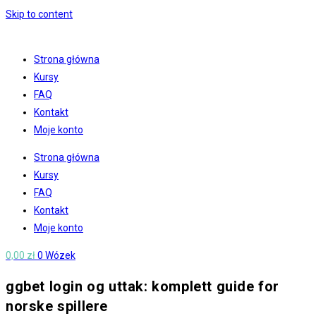
Skip to content
Strona główna
Kursy
FAQ
Kontakt
Moje konto
Strona główna
Kursy
FAQ
Kontakt
Moje konto
0,00
zł
0
Wózek
ggbet login og uttak: komplett guide for
norske spillere