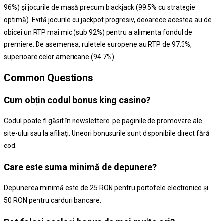
96%) și jocurile de masă precum blackjack (99.5% cu strategie
optimă). Evită jocurile cu jackpot progresiv, deoarece acestea au de
obicei un RTP mai mic (sub 92%) pentru a alimenta fondul de
premiere. De asemenea, ruletele europene au RTP de 97.3%,
superioare celor americane (94.7%).
Common Questions
Cum obțin codul bonus king casino?
Codul poate fi găsit în newslettere, pe paginile de promovare ale
site-ului sau la afiliați. Uneori bonusurile sunt disponibile direct fără
cod.
Care este suma minimă de depunere?
Depunerea minimă este de 25 RON pentru portofele electronice și
50 RON pentru carduri bancare.