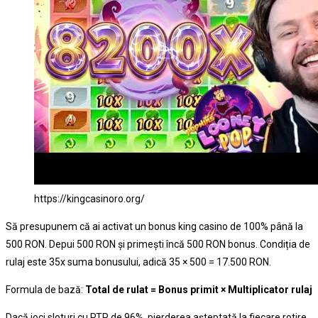
https://kingcasinoro.org/
Să presupunem că ai activat un bonus king casino de 100% până la
500 RON. Depui 500 RON și primești încă 500 RON bonus. Condiția de
rulaj este 35x suma bonusului, adică 35 × 500 = 17.500 RON.
Formula de bază:
Total de rulat = Bonus primit × Multiplicator rulaj
Dacă joci sloturi cu RTP de 96%, pierderea așteptată la fiecare rotire