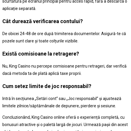
scurtătură pe ecranul principal pentru acces rapid, fără a descărca o
aplicație separată.
Cât durează verificarea contului?
De obicei 24-48 de ore după trimiterea documentelor. Asigură-te că
pozele sunt clare și toate colțurile vizibile.
Există comisioane la retragere?
Nu, King Casino nu percepe comisioane pentru retrageri, dar verifică
dacă metoda ta de plată aplică taxe proprii.
Cum setez limite de joc responsabil?
Intră în secțiunea „Setări cont” sau „Joc responsabil” și ajustează
limitele zilnice/săptămânale de depunere, pierdere și sesiune.
Concluzionând, King Casino online oferă o experiență completă, cu
bonusuri atractive și o paletă largă de jocuri. Urmează pașii din acest