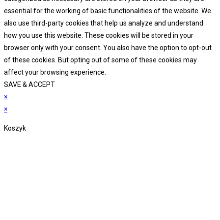
essential for the working of basic functionalities of the website. We
also use third-party cookies that help us analyze and understand
how you use this website. These cookies will be stored in your
browser only with your consent. You also have the option to opt-out
of these cookies. But opting out of some of these cookies may
affect your browsing experience.
SAVE & ACCEPT
×
×
Koszyk