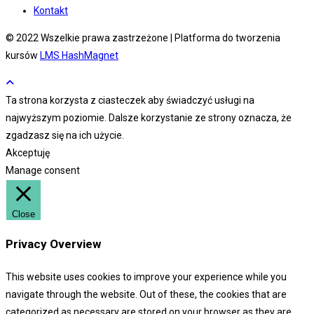
Kontakt
© 2022 Wszelkie prawa zastrzeżone | Platforma do tworzenia
kursów
LMS HashMagnet
Ta strona korzysta z ciasteczek aby świadczyć usługi na
najwyższym poziomie. Dalsze korzystanie ze strony oznacza, że
zgadzasz się na ich użycie.
Akceptuję
Manage consent
Close
Privacy Overview
This website uses cookies to improve your experience while you
navigate through the website. Out of these, the cookies that are
categorized as necessary are stored on your browser as they are