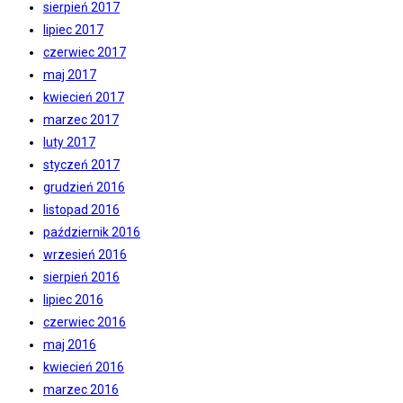
sierpień 2017
lipiec 2017
czerwiec 2017
maj 2017
kwiecień 2017
marzec 2017
luty 2017
styczeń 2017
grudzień 2016
listopad 2016
październik 2016
wrzesień 2016
sierpień 2016
lipiec 2016
czerwiec 2016
maj 2016
kwiecień 2016
marzec 2016