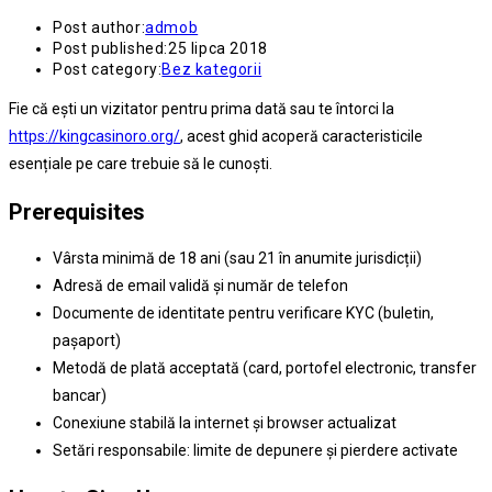
Post author:
admob
Post published:
25 lipca 2018
Post category:
Bez kategorii
Fie că ești un vizitator pentru prima dată sau te întorci la
https://kingcasinoro.org/
, acest ghid acoperă caracteristicile
esențiale pe care trebuie să le cunoști.
Prerequisites
Vârsta minimă de 18 ani (sau 21 în anumite jurisdicții)
Adresă de email validă și număr de telefon
Documente de identitate pentru verificare KYC (buletin,
pașaport)
Metodă de plată acceptată (card, portofel electronic, transfer
bancar)
Conexiune stabilă la internet și browser actualizat
Setări responsabile: limite de depunere și pierdere activate