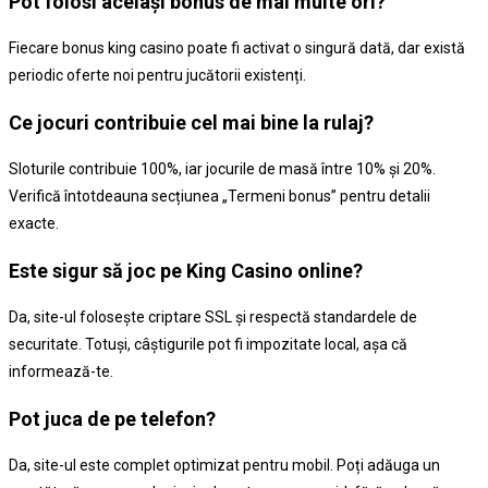
Pot folosi același bonus de mai multe ori?
Fiecare bonus king casino poate fi activat o singură dată, dar există
periodic oferte noi pentru jucătorii existenți.
Ce jocuri contribuie cel mai bine la rulaj?
Sloturile contribuie 100%, iar jocurile de masă între 10% și 20%.
Verifică întotdeauna secțiunea „Termeni bonus” pentru detalii
exacte.
Este sigur să joc pe King Casino online?
Da, site-ul folosește criptare SSL și respectă standardele de
securitate. Totuși, câștigurile pot fi impozitate local, așa că
informează-te.
Pot juca de pe telefon?
Da, site-ul este complet optimizat pentru mobil. Poți adăuga un