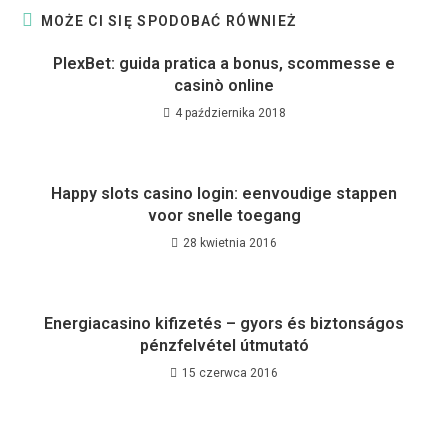
MOŻE CI SIĘ SPODOBAĆ RÓWNIEŻ
PlexBet: guida pratica a bonus, scommesse e
casinò online
4 października 2018
Happy slots casino login: eenvoudige stappen
voor snelle toegang
28 kwietnia 2016
Energiacasino kifizetés – gyors és biztonságos
pénzfelvétel útmutató
15 czerwca 2016