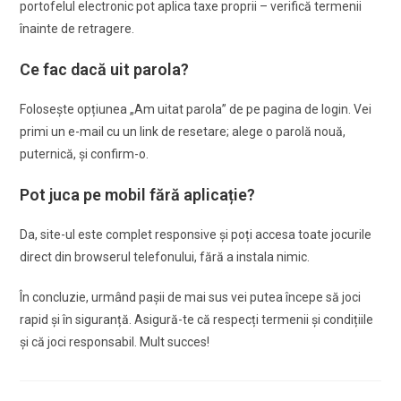
portofelul electronic pot aplica taxe proprii – verifică termenii
înainte de retragere.
Ce fac dacă uit parola?
Folosește opțiunea „Am uitat parola” de pe pagina de login. Vei
primi un e-mail cu un link de resetare; alege o parolă nouă,
puternică, și confirm-o.
Pot juca pe mobil fără aplicație?
Da, site-ul este complet responsive și poți accesa toate jocurile
direct din browserul telefonului, fără a instala nimic.
În concluzie, urmând pașii de mai sus vei putea începe să joci
rapid și în siguranță. Asigură-te că respecți termenii și condițiile
și că joci responsabil. Mult succes!