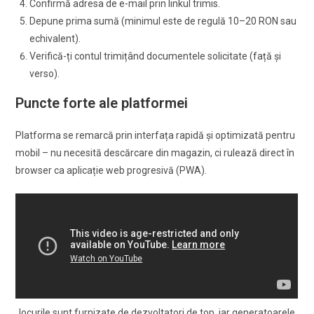
Confirmă adresa de e-mail prin linkul trimis.
Depune prima sumă (minimul este de regulă 10–20 RON sau
echivalent).
Verifică-ți contul trimițând documentele solicitate (față și
verso).
Puncte forte ale platformei
Platforma se remarcă prin interfața rapidă și optimizată pentru
mobil – nu necesită descărcare din magazin, ci rulează direct în
browser ca aplicație web progresivă (PWA).
Jocurile sunt furnizate de dezvoltatori de top, iar generatoarele