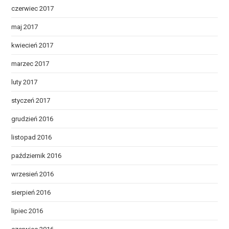
czerwiec 2017
maj 2017
kwiecień 2017
marzec 2017
luty 2017
styczeń 2017
grudzień 2016
listopad 2016
październik 2016
wrzesień 2016
sierpień 2016
lipiec 2016