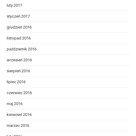
luty 2017
styczeń 2017
grudzień 2016
listopad 2016
październik 2016
wrzesień 2016
sierpień 2016
lipiec 2016
czerwiec 2016
maj 2016
kwiecień 2016
marzec 2016