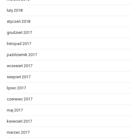
luty 2018
styczeń 2018
grudzień 2017
listopad 2017
październik 2017
wrzesień 2017
sierpień 2017
lipiec 2017
czerwiec 2017
maj 2017
kwiecień 2017
marzec 2017