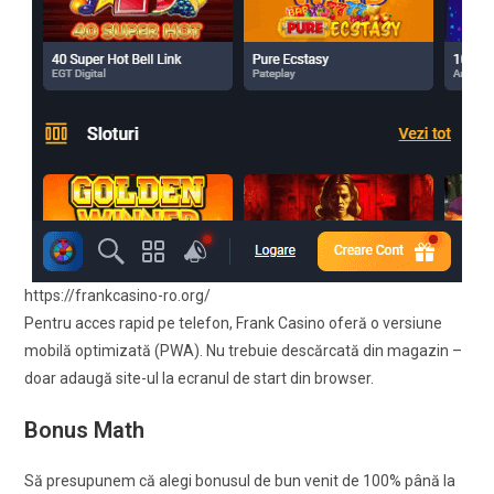
https://frankcasino-ro.org/
Pentru acces rapid pe telefon, Frank Casino oferă o versiune
mobilă optimizată (PWA). Nu trebuie descărcată din magazin –
doar adaugă site-ul la ecranul de start din browser.
Bonus Math
Să presupunem că alegi bonusul de bun venit de 100% până la