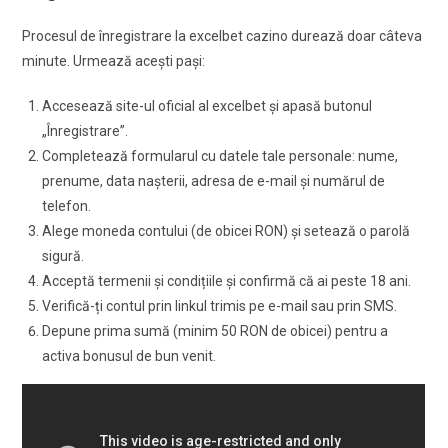
Procesul de înregistrare la excelbet cazino durează doar câteva
minute. Urmează acești pași:
Accesează site-ul oficial al excelbet și apasă butonul
„Înregistrare”.
Completează formularul cu datele tale personale: nume,
prenume, data nașterii, adresa de e-mail și numărul de
telefon.
Alege moneda contului (de obicei RON) și setează o parolă
sigură.
Acceptă termenii și condițiile și confirmă că ai peste 18 ani.
Verifică-ți contul prin linkul trimis pe e-mail sau prin SMS.
Depune prima sumă (minim 50 RON de obicei) pentru a
activa bonusul de bun venit.