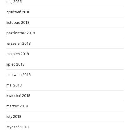
maj 2025
grudzień 2018
listopad 2018
październik 2018
wrzesień 2018
sierpień 2018
lipiec 2018
czerwiec 2018
maj 2018
kwiecień 2018
marzec 2018
luty 2018
styczeń 2018