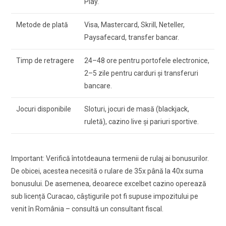
Play.
Metode de plată
Visa, Mastercard, Skrill, Neteller,
Paysafecard, transfer bancar.
Timp de retragere
24–48 ore pentru portofele electronice,
2–5 zile pentru carduri și transferuri
bancare.
Jocuri disponibile
Sloturi, jocuri de masă (blackjack,
ruletă), cazino live și pariuri sportive.
Important: Verifică întotdeauna termenii de rulaj ai bonusurilor.
De obicei, acestea necesită o rulare de 35x până la 40x suma
bonusului. De asemenea, deoarece excelbet cazino operează
sub licență Curacao, câștigurile pot fi supuse impozitului pe
venit în România – consultă un consultant fiscal.