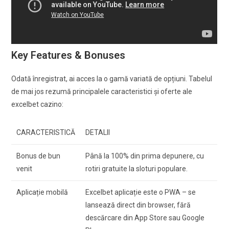
Key Features & Bonuses
Odată înregistrat, ai acces la o gamă variată de opțiuni. Tabelul
de mai jos rezumă principalele caracteristici și oferte ale
excelbet cazino:
CARACTERISTICĂ
DETALII
Bonus de bun
Până la 100% din prima depunere, cu
venit
rotiri gratuite la sloturi populare.
Aplicație mobilă
Excelbet aplicație este o PWA – se
lansează direct din browser, fără
descărcare din App Store sau Google