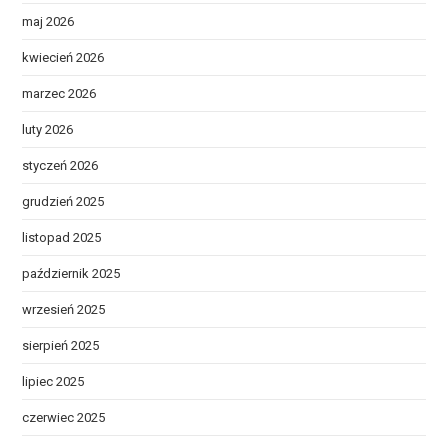
maj 2026
kwiecień 2026
marzec 2026
luty 2026
styczeń 2026
grudzień 2025
listopad 2025
październik 2025
wrzesień 2025
sierpień 2025
lipiec 2025
czerwiec 2025