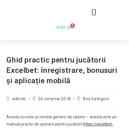
0
0,00
zł
Ghid practic pentru jucătorii
Excelbet: înregistrare, bonusuri
și aplicație mobilă
admob
26 sierpnia 2018
Bez kategorii
Acesta nu este un review generic de cazino — acesta este un
manual practic de operare pentru jucătorii
https://excelbet-