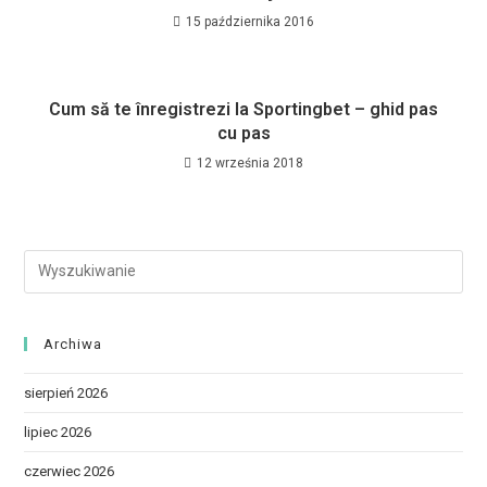
15 października 2016
Cum să te înregistrezi la Sportingbet – ghid pas
cu pas
12 września 2018
Archiwa
sierpień 2026
lipiec 2026
czerwiec 2026