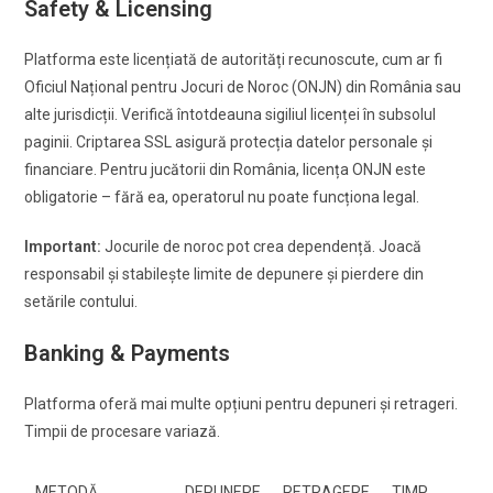
Safety & Licensing
Platforma este licențiată de autorități recunoscute, cum ar fi
Oficiul Național pentru Jocuri de Noroc (ONJN) din România sau
alte jurisdicții. Verifică întotdeauna sigiliul licenței în subsolul
paginii. Criptarea SSL asigură protecția datelor personale și
financiare. Pentru jucătorii din România, licența ONJN este
obligatorie – fără ea, operatorul nu poate funcționa legal.
Important:
Jocurile de noroc pot crea dependență. Joacă
responsabil și stabilește limite de depunere și pierdere din
setările contului.
Banking & Payments
Platforma oferă mai multe opțiuni pentru depuneri și retrageri.
Timpii de procesare variază.
METODĂ
DEPUNERE
RETRAGERE
TIMP