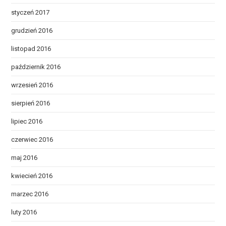
styczeń 2017
grudzień 2016
listopad 2016
październik 2016
wrzesień 2016
sierpień 2016
lipiec 2016
czerwiec 2016
maj 2016
kwiecień 2016
marzec 2016
luty 2016