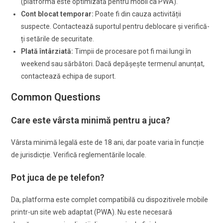
(platforma este optimizată pentru mobil ca PWA).
Cont blocat temporar:
Poate fi din cauza activității
suspecte. Contactează suportul pentru deblocare și verifică-
ți setările de securitate.
Plată întârziată:
Timpii de procesare pot fi mai lungi în
weekend sau sărbători. Dacă depășește termenul anunțat,
contactează echipa de suport.
Common Questions
Care este vârsta minimă pentru a juca?
Vârsta minimă legală este de 18 ani, dar poate varia în funcție
de jurisdicție. Verifică reglementările locale.
Pot juca de pe telefon?
Da, platforma este complet compatibilă cu dispozitivele mobile
printr-un site web adaptat (PWA). Nu este necesară