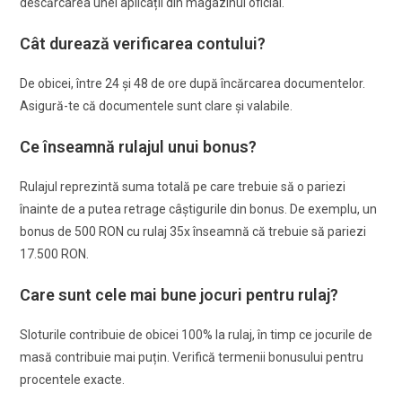
descărcarea unei aplicații din magazinul oficial.
Cât durează verificarea contului?
De obicei, între 24 și 48 de ore după încărcarea documentelor.
Asigură-te că documentele sunt clare și valabile.
Ce înseamnă rulajul unui bonus?
Rulajul reprezintă suma totală pe care trebuie să o pariezi
înainte de a putea retrage câștigurile din bonus. De exemplu, un
bonus de 500 RON cu rulaj 35x înseamnă că trebuie să pariezi
17.500 RON.
Care sunt cele mai bune jocuri pentru rulaj?
Sloturile contribuie de obicei 100% la rulaj, în timp ce jocurile de
masă contribuie mai puțin. Verifică termenii bonusului pentru
procentele exacte.