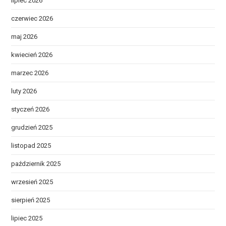
lipiec 2026
czerwiec 2026
maj 2026
kwiecień 2026
marzec 2026
luty 2026
styczeń 2026
grudzień 2025
listopad 2025
październik 2025
wrzesień 2025
sierpień 2025
lipiec 2025