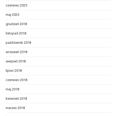
czerwiec 2025
maj 2025
grudzień 2018
listopad 2018
październik 2018
wrzesień 2018
sierpień 2018
lipiec 2018
czerwiec 2018
maj 2018
kwiecień 2018
marzec 2018