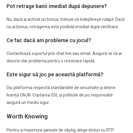
Pot retrage banii imediat după depunere?
Nu, dacă ai activat un bonus, trebuie să îndeplinești rulajul. Dacă
nu ai bonus, retragerea este posibilă imediat după verificare.
Ce fac dacă am probleme cu jocul?
Contactează suportul prin chat live sau email. Asigură-te că ai
descris clar problema pentru o rezolvare rapidă.
Este sigur să joc pe această platformă?
Da, platforma respectă standardele de securitate și deține
licență ONJN. Criptarea SSL și politicile de joc responsabil
asigură un mediu sigur.
Worth Knowing
Pentru a maximiza șansele de câștig, alege sloturi cu RTP