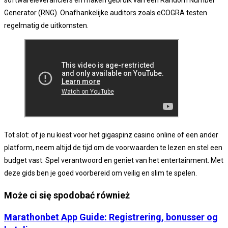
softwareleveranciers en maken gebruik van een Random Number
Generator (RNG). Onafhankelijke auditors zoals eCOGRA testen
regelmatig de uitkomsten.
Tot slot: of je nu kiest voor het gigaspinz casino online of een ander
platform, neem altijd de tijd om de voorwaarden te lezen en stel een
budget vast. Spel verantwoord en geniet van het entertainment. Met
deze gids ben je goed voorbereid om veilig en slim te spelen.
Może ci się spodobać również
Marathonbet App Guide: Registrering, bonusser og