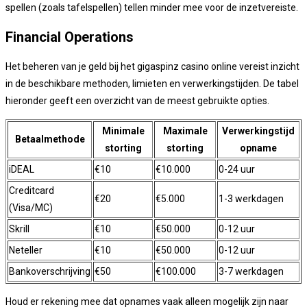
spellen (zoals tafelspellen) tellen minder mee voor de inzetvereiste.
Financial Operations
Het beheren van je geld bij het gigaspinz casino online vereist inzicht
in de beschikbare methoden, limieten en verwerkingstijden. De tabel
hieronder geeft een overzicht van de meest gebruikte opties.
Minimale
Maximale
Verwerkingstijd
Betaalmethode
storting
storting
opname
iDEAL
€10
€10.000
0-24 uur
Creditcard
€20
€5.000
1-3 werkdagen
(Visa/MC)
Skrill
€10
€50.000
0-12 uur
Neteller
€10
€50.000
0-12 uur
Bankoverschrijving
€50
€100.000
3-7 werkdagen
Houd er rekening mee dat opnames vaak alleen mogelijk zijn naar