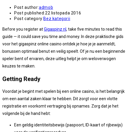
Post author:
admob
Post published:
22 listopada 2016
Post category:
Bez kategorii
Before you register at
Gigaspinz nl
, take five minutes to read this
guide — it could save you time and money. In deze praktische gids
voor het gigaspinz online casino ontdek je hoe je je aanmeldt,
bonussen optimaal benut en veilig speelt. Of je nu een beginnende
speler bent of ervaren, deze uitleg helpt je om weloverwogen
keuzes te maken.
Getting Ready
Voordat je begint met spelen bij een online casino, is het belangrijk
om een aantal zaken klaar te hebben. Dit zorgt voor een vlotte
registratie en voorkomt vertraging bij opnames. Zorg dat je het
volgende bij de hand hebt:
Een geldig identiteitsbewijs (paspoort, ID-kaart of rijbewijs)