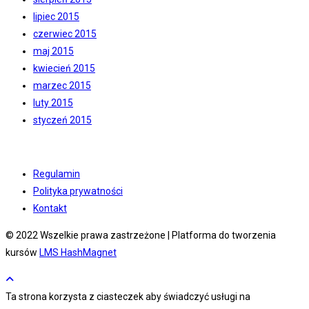
lipiec 2015
czerwiec 2015
maj 2015
kwiecień 2015
marzec 2015
luty 2015
styczeń 2015
Regulamin
Polityka prywatności
Kontakt
© 2022 Wszelkie prawa zastrzeżone | Platforma do tworzenia
kursów
LMS HashMagnet
Ta strona korzysta z ciasteczek aby świadczyć usługi na