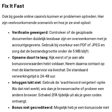
Fix It Fast
Ook bij goede online casino’s kunnen er problemen optreden. Hier
zijn veelvoorkomende scenario’s en hoe je ze snel oplost:
Verificatie geweigerd:
Controleer of de geüploade
documenten duidelijk leesbaar zijn en overeenkomen met je
accountgegevens. Gebruik bij voorkeur een PDF of JPEG en
zorg dat de bestandsgrootte onder de 5 MB blijft.
Opname duurt te lang:
Kijk eerst of je aan alle
bonusvoorwaarden hebt voldaan. Neem daarna contact op
met de klantenservice via livechat. De standaard
verwerkingstijd is 24-48 uur.
Inloggen lukt niet:
Gebruik de 'wachtwoord vergeten’-optie.
Als dat niet werkt, wis dan je browsercache of probeer een
andere browser. Schakel 2FA tijdelijk uit als je geen codes
ontvangt.
Bonus niet gecrediteerd:
Mogelijk heb je een bonuscode niet