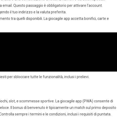
ia email. Questo passaggio è obbligatorio per attivare l’account.
ndo il tuo indirizzo e la valuta preferita.
to tra quelli disponibili. La giocagile app accetta bonifici, carte e
sti per sbloccare tutte le funzionalità, inclusi i prelievi.
iochi, slot, e scommesse sportive. La giocagile app (PWA) consente di
eloce. Il bonus di benvenuto è tipicamente un match sul primo deposito
 Controlla sempre i termini e le condizioni, inclusi i requisiti di puntata.