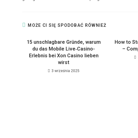
MOŻE CI SIĘ SPODOBAĆ RÓWNIEŻ
15 unschlagbare Gründe, warum
How to St
du das Mobile Live‑Casino-
– Comp
Erlebnis bei Xon Casino lieben
wirst
3 września 2025