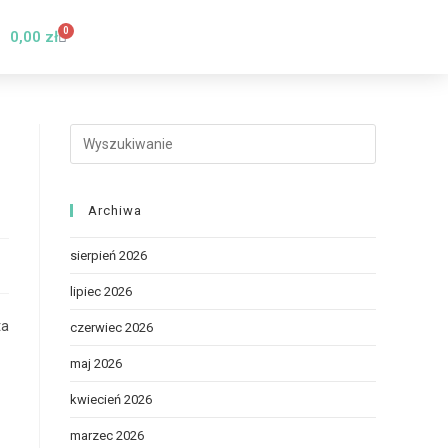
0
0,00
zł
Archiwa
sierpień 2026
lipiec 2026
ta
czerwiec 2026
maj 2026
kwiecień 2026
marzec 2026