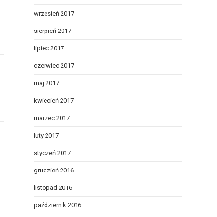
wrzesień 2017
sierpień 2017
lipiec 2017
czerwiec 2017
maj 2017
kwiecień 2017
marzec 2017
luty 2017
styczeń 2017
grudzień 2016
listopad 2016
październik 2016