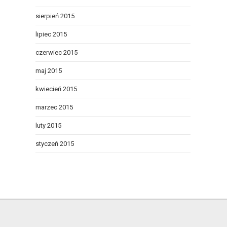
sierpień 2015
lipiec 2015
czerwiec 2015
maj 2015
kwiecień 2015
marzec 2015
luty 2015
styczeń 2015