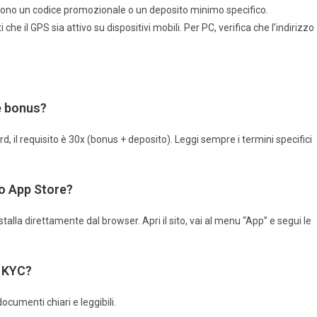
iedono un codice promozionale o un deposito minimo specifico.
ti che il GPS sia attivo su dispositivi mobili. Per PC, verifica che l’indirizzo
e bonus?
 il requisito è 30x (bonus + deposito). Leggi sempre i termini specifici
 o App Store?
alla direttamente dal browser. Apri il sito, vai al menu “App” e segui le
a KYC?
ocumenti chiari e leggibili.