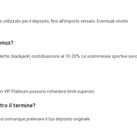
 utilizzato per il deposito, fino all’importo versato. Eventuali vincite
bonus?
oulette, blackjack) contribuiscono al 10-20%. Le scommesse sportive son
bri VIP Platinum possono richiedere limiti superiori.
ro il termine?
uoi comunque prelevare il tuo deposito originale.