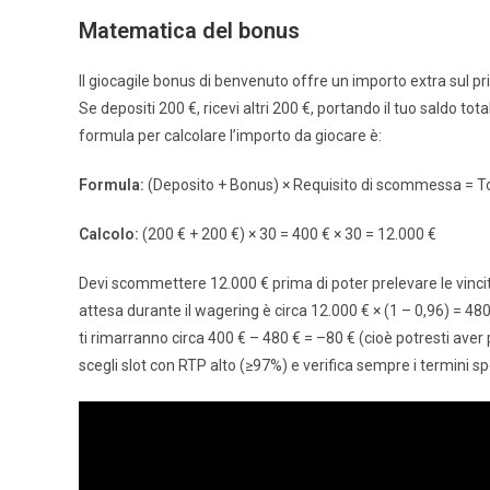
Matematica del bonus
Il giocagile bonus di benvenuto offre un importo extra sul 
Se depositi 200 €, ricevi altri 200 €, portando il tuo saldo t
formula per calcolare l’importo da giocare è:
Formula:
(Deposito + Bonus) × Requisito di scommessa = 
Calcolo:
(200 € + 200 €) × 30 = 400 € × 30 = 12.000 €
Devi scommettere 12.000 € prima di poter prelevare le vincit
attesa durante il wagering è circa 12.000 € × (1 – 0,96) = 480
ti rimarranno circa 400 € – 480 € = –80 € (cioè potresti aver 
scegli slot con RTP alto (≥97%) e verifica sempre i termini spe