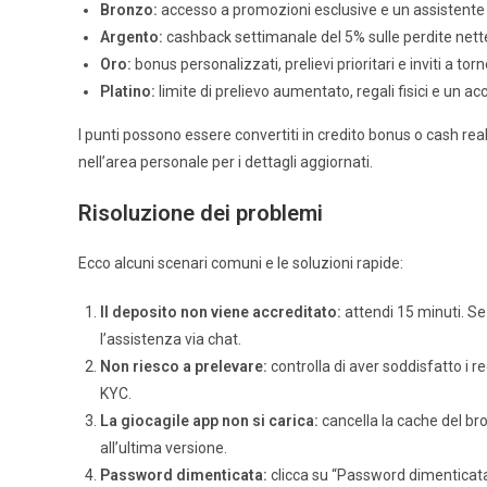
Bronzo:
accesso a promozioni esclusive e un assistente
Argento:
cashback settimanale del 5% sulle perdite nett
Oro:
bonus personalizzati, prelievi prioritari e inviti a torn
Platino:
limite di prelievo aumentato, regali fisici e un 
I punti possono essere convertiti in credito bonus o cash real
nell’area personale per i dettagli aggiornati.
Risoluzione dei problemi
Ecco alcuni scenari comuni e le soluzioni rapide:
Il deposito non viene accreditato:
attendi 15 minuti. Se
l’assistenza via chat.
Non riesco a prelevare:
controlla di aver soddisfatto i 
KYC.
La giocagile app non si carica:
cancella la cache del bro
all’ultima versione.
Password dimenticata:
clicca su “Password dimenticata” 