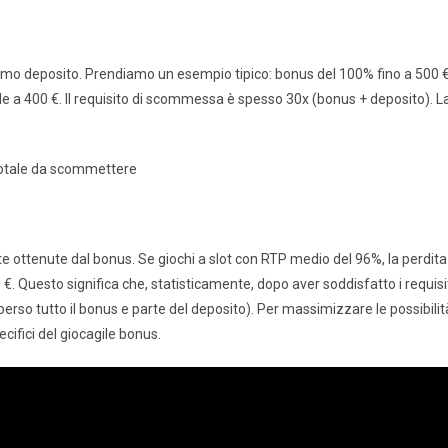
primo deposito. Prendiamo un esempio tipico: bonus del 100% fino a 500 €
otale a 400 €. Il requisito di scommessa è spesso 30x (bonus + deposito). L
Totale da scommettere
e ottenute dal bonus. Se giochi a slot con RTP medio del 96%, la perdita
 €. Questo significa che, statisticamente, dopo aver soddisfatto i requisi
perso tutto il bonus e parte del deposito). Per massimizzare le possibilit
cifici del giocagile bonus.