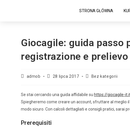
STRONA GŁÓWNA
KU
Giocagile: guida passo 
registrazione e prelievo
admob
28 lipca 2017
Bez kategorii
Se stai cercando una guida affidabile su
https://giocagile-it.i
Spiegheremo come creare un account, sfruttare al meglio il gi
modo sicuro. Con calcoli dettagliati e consigli pratici, sarai p
Prerequisiti