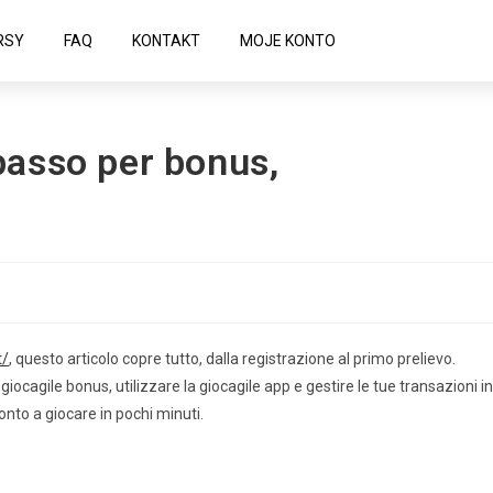
RSY
FAQ
KONTAKT
MOJE KONTO
passo per bonus,
t/
, questo articolo copre tutto, dalla registrazione al primo prelievo.
ocagile bonus, utilizzare la giocagile app e gestire le tue transazioni in
ronto a giocare in pochi minuti.