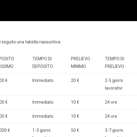
 seguito una tabella riassuntiva:
POSITO
TEMPO DI
PRELIEVO
TEMPO DI
SSIMO
DEPOSITO
MINIMO
PRELIEVO
00 €
Immediato
20 €
2-5 giorni
lavorativi
00 €
Immediato
10 €
24 ore
00 €
Immediato
10 €
24 ore
000 €
1-3 giorni
50 €
3-7 giorni