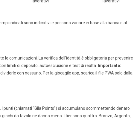
lavorativi
lavorativi
 tempi indicati sono indicativi e possono variare in base alla banca o al
te le comunicazioni. La verifica dell’identità è obbligatoria per prevenire
on limiti di deposito, autoesclusione e test di realtà.
Importante:
ividerle con nessuno. Per la giocagile app, scarica il file PWA solo dalla
ivi. I punti (chiamati “Gila Points”) si accumulano scommettendo denaro
e i giochi da tavolo ne danno meno. I tier sono quattro: Bronzo, Argento,