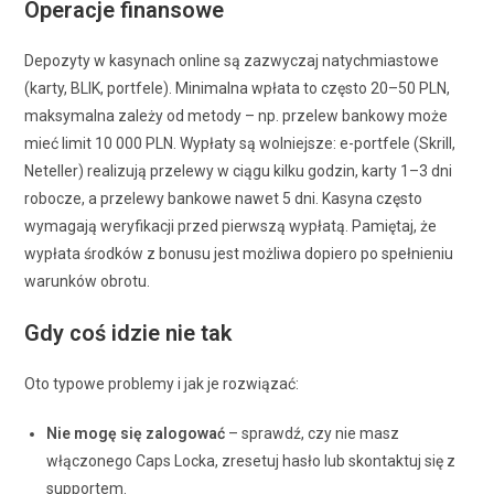
Operacje finansowe
Depozyty w kasynach online są zazwyczaj natychmiastowe
(karty, BLIK, portfele). Minimalna wpłata to często 20–50 PLN,
maksymalna zależy od metody – np. przelew bankowy może
mieć limit 10 000 PLN. Wypłaty są wolniejsze: e-portfele (Skrill,
Neteller) realizują przelewy w ciągu kilku godzin, karty 1–3 dni
robocze, a przelewy bankowe nawet 5 dni. Kasyna często
wymagają weryfikacji przed pierwszą wypłatą. Pamiętaj, że
wypłata środków z bonusu jest możliwa dopiero po spełnieniu
warunków obrotu.
Gdy coś idzie nie tak
Oto typowe problemy i jak je rozwiązać:
Nie mogę się zalogować
– sprawdź, czy nie masz
włączonego Caps Locka, zresetuj hasło lub skontaktuj się z
supportem.