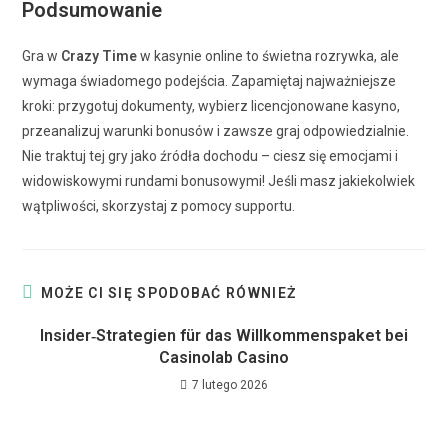
Podsumowanie
Gra w
Crazy Time
w kasynie online to świetna rozrywka, ale
wymaga świadomego podejścia. Zapamiętaj najważniejsze
kroki: przygotuj dokumenty, wybierz licencjonowane kasyno,
przeanalizuj warunki bonusów i zawsze graj odpowiedzialnie.
Nie traktuj tej gry jako źródła dochodu – ciesz się emocjami i
widowiskowymi rundami bonusowymi! Jeśli masz jakiekolwiek
wątpliwości, skorzystaj z pomocy supportu.
MOŻE CI SIĘ SPODOBAĆ RÓWNIEŻ
Insider‑Strategien für das Willkommenspaket bei
Casinolab Casino
7 lutego 2026