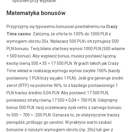
opóźnień przy wypłacie.
Matematyka bonusów
Przyjrzyjmy się typowemu bonusowi powitalnemu na
Crazy
Time casino
. Załóżmy, że oferta to 100% do 1000 PLN z
wymogiem obrotu 35x. Wpłacasz 500 PLN i otrzymujesz 500
PLN bonusu. Twój bilans startowy wynosi 1000 PLN (500 własne
+ 500 bonus). Aby wypłacić bonus, musisz postawić łączną
kwotę równą 500 × 35 = 17 500 PLN. W grach takich jak Crazy
Time wkład w realizację wymogu wynosi zwykle 100% (każdy
postawiony 1 PLN liczy się jako 1 PLN). Jeśli gra generuje średni
zwrot (RTP) na poziomie 96%, to z każdego postawionego 1
PLN tracisz średnio 0,04 PLN. Aby postawić 17 500 PLN,
poniesiesz stratę równą 17 500 × 0,04 = 700 PLN. Odejmijmy
bonus 500 PLN: twój oczekiwany zysk netto z samego bonusu
to 500 – 700 = -200 PLN. Oznacza to, że statystycznie tracisz
pieniądze, próbując go uwolnić. W praktyce warto szukać
bonusów z niższym wymogiem obrotu (np. 20x) lub gier z