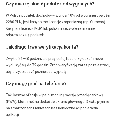
Czy muszę płacić podatek od wygranych?
W Polsce podatek dochodowy wynosi 10% od wygranej powyżej
2280 PLN, jeśli kasyno ma licencję zagraniczną (np. Curacao).
Kasyna z licencją MGA lub polskim zezwoleniem same
odprowadzają podatek.
Jak długo trwa weryfikacja konta?
Zwykle 24–48 godzin, ale przy dużej liczbie zgłoszeń może
wydłużyć się do 72 godzin. Zrób weryfikację zaraz po rejestracji,
aby przyspieszyć późniejsze wypłaty.
Czy mogę grać na telefonie?
Tak, kasyno oferuje w pełni mobilną wersję przeglądarkową
(PWA), którą można dodać do ekranu głównego. Działa płynnie
na smartfonach i tabletach bez konieczności pobierania
aplikacji.