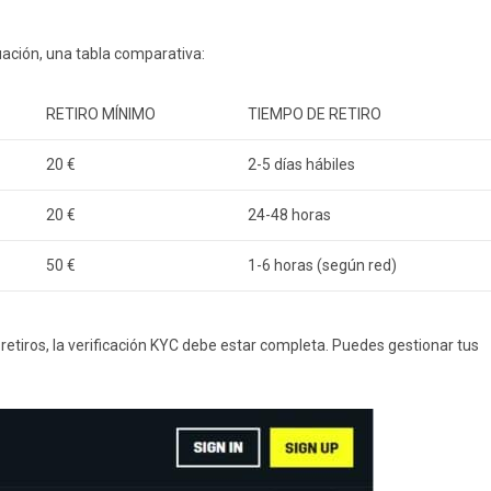
ación, una tabla comparativa:
RETIRO MÍNIMO
TIEMPO DE RETIRO
20 €
2-5 días hábiles
20 €
24-48 horas
50 €
1-6 horas (según red)
etiros, la verificación KYC debe estar completa. Puedes gestionar tus