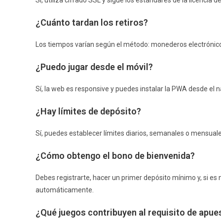
¿Cuánto tardan los retiros?
Los tiempos varían según el método: monederos electrónicos
¿Puedo jugar desde el móvil?
Sí, la web es responsive y puedes instalar la PWA desde el
¿Hay límites de depósito?
Sí, puedes establecer límites diarios, semanales o mensual
¿Cómo obtengo el bono de bienvenida?
Debes registrarte, hacer un primer depósito mínimo y, si es 
automáticamente.
¿Qué juegos contribuyen al requisito de apue