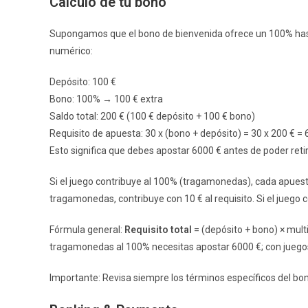
Cálculo de tu bono
Supongamos que el bono de bienvenida ofrece un 100% hast
numérico:
Depósito: 100 €
Bono: 100% → 100 € extra
Saldo total: 200 € (100 € depósito + 100 € bono)
Requisito de apuesta: 30 x (bono + depósito) = 30 x 200 € =
Esto significa que debes apostar 6000 € antes de poder reti
Si el juego contribuye al 100% (tragamonedas), cada apuest
tragamonedas, contribuye con 10 € al requisito. Si el juego c
Fórmula general:
Requisito total
= (depósito + bono) × mult
tragamonedas al 100% necesitas apostar 6000 €; con juego
Importante: Revisa siempre los términos específicos del bono