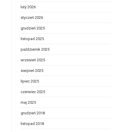
luty 2026
styczeń 2026
grudzień 2025
listopad 2025
październik 2025
wrzesień 2025
sierpień 2025
lipiec 2025
czerwiec 2025
maj 2025
grudzień 2018
listopad 2018