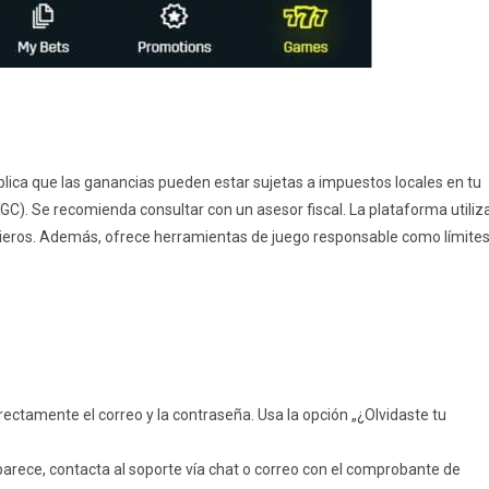
lica que las ganancias pueden estar sujetas a impuestos locales en tu
GC). Se recomienda consultar con un asesor fiscal. La plataforma utiliz
ncieros. Además, ofrece herramientas de juego responsable como límite
rectamente el correo y la contraseña. Usa la opción „¿Olvidaste tu
arece, contacta al soporte vía chat o correo con el comprobante de