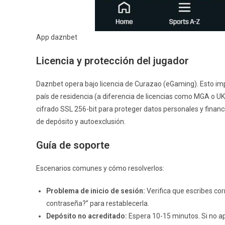
App daznbet
Licencia y protección del jugador
Daznbet opera bajo licencia de Curazao (eGaming). Esto imp
país de residencia (a diferencia de licencias como MGA o UK
cifrado SSL 256-bit para proteger datos personales y fina
de depósito y autoexclusión.
Guía de soporte
Escenarios comunes y cómo resolverlos:
Problema de inicio de sesión:
Verifica que escribes cor
contraseña?” para restablecerla.
Depósito no acreditado:
Espera 10-15 minutos. Si no ap