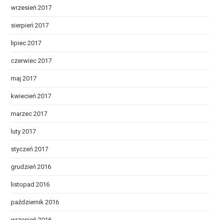
wrzesień 2017
sierpień 2017
lipiec 2017
czerwiec 2017
maj 2017
kwiecień 2017
marzec 2017
luty 2017
styczeń 2017
grudzień 2016
listopad 2016
październik 2016
wrzesień 2016