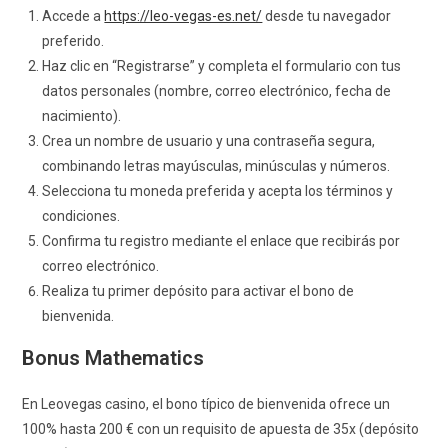
Accede a
https://leo-vegas-es.net/
desde tu navegador
preferido.
Haz clic en “Registrarse” y completa el formulario con tus
datos personales (nombre, correo electrónico, fecha de
nacimiento).
Crea un nombre de usuario y una contraseña segura,
combinando letras mayúsculas, minúsculas y números.
Selecciona tu moneda preferida y acepta los términos y
condiciones.
Confirma tu registro mediante el enlace que recibirás por
correo electrónico.
Realiza tu primer depósito para activar el bono de
bienvenida.
Bonus Mathematics
En Leovegas casino, el bono típico de bienvenida ofrece un
100% hasta 200 € con un requisito de apuesta de 35x (depósito