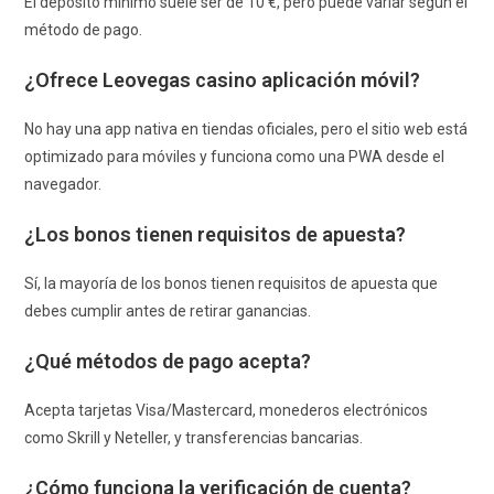
El depósito mínimo suele ser de 10 €, pero puede variar según el
método de pago.
¿Ofrece Leovegas casino aplicación móvil?
No hay una app nativa en tiendas oficiales, pero el sitio web está
optimizado para móviles y funciona como una PWA desde el
navegador.
¿Los bonos tienen requisitos de apuesta?
Sí, la mayoría de los bonos tienen requisitos de apuesta que
debes cumplir antes de retirar ganancias.
¿Qué métodos de pago acepta?
Acepta tarjetas Visa/Mastercard, monederos electrónicos
como Skrill y Neteller, y transferencias bancarias.
¿Cómo funciona la verificación de cuenta?