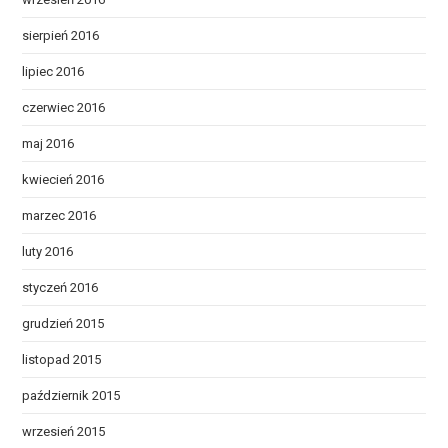
sierpień 2016
lipiec 2016
czerwiec 2016
maj 2016
kwiecień 2016
marzec 2016
luty 2016
styczeń 2016
grudzień 2015
listopad 2015
październik 2015
wrzesień 2015