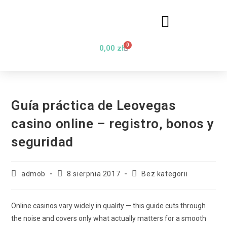
0
0,00
zł
Guía práctica de Leovegas
casino online – registro, bonos y
seguridad
admob
8 sierpnia 2017
Bez kategorii
Online casinos vary widely in quality — this guide cuts through
the noise and covers only what actually matters for a smooth