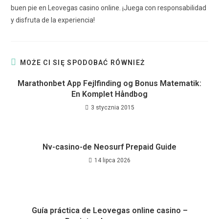
buen pie en Leovegas casino online. ¡Juega con responsabilidad
y disfruta de la experiencia!
MOŻE CI SIĘ SPODOBAĆ RÓWNIEŻ
Marathonbet App Fejlfinding og Bonus Matematik:
En Komplet Håndbog
3 stycznia 2015
Nv-casino-de Neosurf Prepaid Guide
14 lipca 2026
Guía práctica de Leovegas online casino –