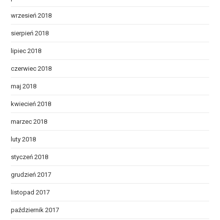
wrzesień 2018
sierpień 2018
lipiec 2018
czerwiec 2018
maj 2018
kwiecień 2018
marzec 2018
luty 2018
styczeń 2018
grudzień 2017
listopad 2017
październik 2017