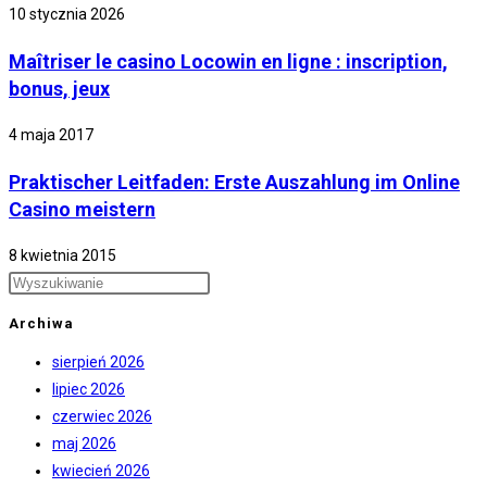
10 stycznia 2026
Maîtriser le casino Locowin en ligne : inscription,
bonus, jeux
4 maja 2017
Praktischer Leitfaden: Erste Auszahlung im Online
Casino meistern
8 kwietnia 2015
Press
Escape
Archiwa
to
sierpień 2026
close
lipiec 2026
the
czerwiec 2026
search
maj 2026
panel.
kwiecień 2026