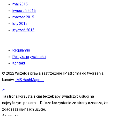
maj 2015
kwiecień 2015
marzec 2015
luty 2015
styczeń 2015
Regulamin
Polityka prywatności
Kontakt
© 2022 Wszelkie prawa zastrzeżone | Platforma do tworzenia
kursów
LMS HashMagnet
Ta strona korzysta z ciasteczek aby świadczyć usługi na
najwyższym poziomie. Dalsze korzystanie ze strony oznacza, że
zgadzasz się na ich użycie.
Akceptuję