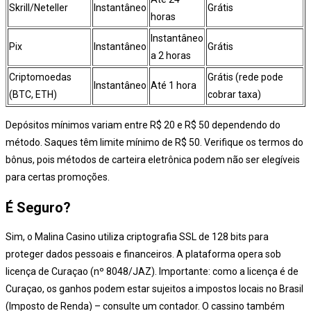
Skrill/Neteller
Instantâneo
Grátis
horas
Instantâneo
Pix
Instantâneo
Grátis
a 2 horas
Criptomoedas
Grátis (rede pode
Instantâneo
Até 1 hora
(BTC, ETH)
cobrar taxa)
Depósitos mínimos variam entre R$ 20 e R$ 50 dependendo do
método. Saques têm limite mínimo de R$ 50. Verifique os termos do
bônus, pois métodos de carteira eletrônica podem não ser elegíveis
para certas promoções.
É Seguro?
Sim, o Malina Casino utiliza criptografia SSL de 128 bits para
proteger dados pessoais e financeiros. A plataforma opera sob
licença de Curaçao (nº 8048/JAZ). Importante: como a licença é de
Curaçao, os ganhos podem estar sujeitos a impostos locais no Brasil
(Imposto de Renda) – consulte um contador. O cassino também