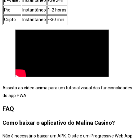
E-wallet
Instantâneo
Até 24h
Pix
Instantâneo
1-2 horas
Cripto
Instantâneo
~30 min
Assista ao vídeo acima para um tutorial visual das funcionalidades
do app PWA.
FAQ
Como baixar o aplicativo do Malina Casino?
Não é necessário baixar um APK. O site é um Progressive Web App