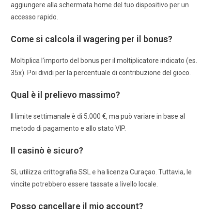
aggiungere alla schermata home del tuo dispositivo per un
accesso rapido.
Come si calcola il wagering per il bonus?
Moltiplica l’importo del bonus per il moltiplicatore indicato (es.
35x). Poi dividi per la percentuale di contribuzione del gioco.
Qual è il prelievo massimo?
Il limite settimanale è di 5.000 €, ma può variare in base al
metodo di pagamento e allo stato VIP.
Il casinò è sicuro?
Sì, utilizza crittografia SSL e ha licenza Curaçao. Tuttavia, le
vincite potrebbero essere tassate a livello locale.
Posso cancellare il mio account?