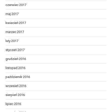
czerwiec 2017
maj 2017
kwiecień 2017
marzec 2017
luty 2017
styczeń 2017
grudzień 2016
listopad 2016
październik 2016
wrzesień 2016
sierpień 2016
lipiec 2016