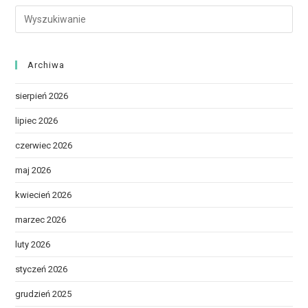
Archiwa
sierpień 2026
lipiec 2026
czerwiec 2026
maj 2026
kwiecień 2026
marzec 2026
luty 2026
styczeń 2026
grudzień 2025