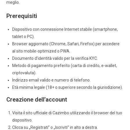
meglio.
Prerequisiti
Dispositivo con connessione Internet stabile (smartphone,
tablet o PC).
Browser aggiornato (Chrome, Safari, Firefox) per accedere
al sito mobile-optimized o PWA.
Documento d’identità valido per la verifica KYC.
Metodo di pagamento preferito (carta di credito, e-wallet,
criptovaluta).
Indirizzo email valido e numero di telefono.
Età minima legale (18+ o superiore secondo la giurisdizione).
Creazione dell’account
Visita il sito ufficiale di Cazimbo utilizzando il browser del tuo
dispositivo.
Clicca su „Registrati” o „Iscriviti” in alto a destra.