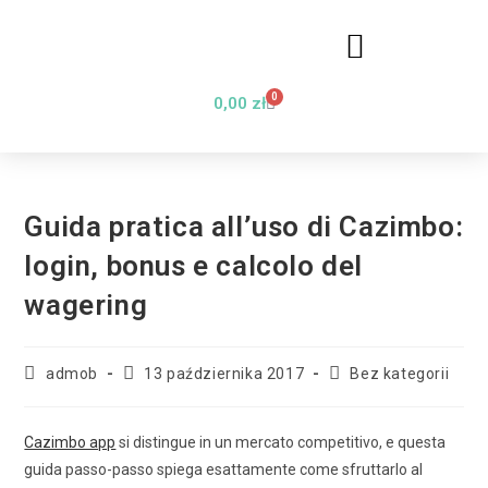
0
0,00
zł
Guida pratica all’uso di Cazimbo:
login, bonus e calcolo del
wagering
admob
13 października 2017
Bez kategorii
Cazimbo app
si distingue in un mercato competitivo, e questa
guida passo-passo spiega esattamente come sfruttarlo al