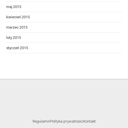
maj 2015
kwiecień 2015
marzec 2015
luty 2015
styczeń 2015
Regulamin
Polityka prywatności
Kontakt