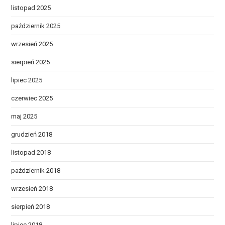
listopad 2025
październik 2025
wrzesień 2025
sierpień 2025
lipiec 2025
czerwiec 2025
maj 2025
grudzień 2018
listopad 2018
październik 2018
wrzesień 2018
sierpień 2018
lipiec 2018