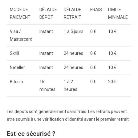
MODE DE
DÉLAI DE
DÉLAI DE
FRAIS
LIMITE
PAIEMENT
DÉPÔT
RETRAIT
MINIMALE
Visa /
Instant
1 à 5 jours
0 €
10 €
Mastercard
Skrill
Instant
24 heures
0 €
10 €
Neteller
Instant
24 heures
0 €
10 €
Bitcoin
15
1 à 2
0 €
20 €
minutes
heures
Les dépôts sont généralement sans frais. Les retraits peuvent
être soumis à une vérification d’identité avant le premier retrait.
Est-ce sécurisé ?