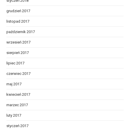
styczeń 2018
grudzień 2017
listopad 2017
październik 2017
wrzesień 2017
sierpień 2017
lipiec 2017
czerwiec 2017
maj 2017
kwiecień 2017
marzec 2017
luty 2017
styczeń 2017