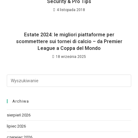
Security & Pro Tips
4 listopada 2018
Estate 2024: le migliori piattaforme per
scommettere sui tornei di calcio – da Premier
League a Coppa del Mondo
18 września 2025
Archiwa
sierpień 2026
lipiec 2026
czerwiec 2026