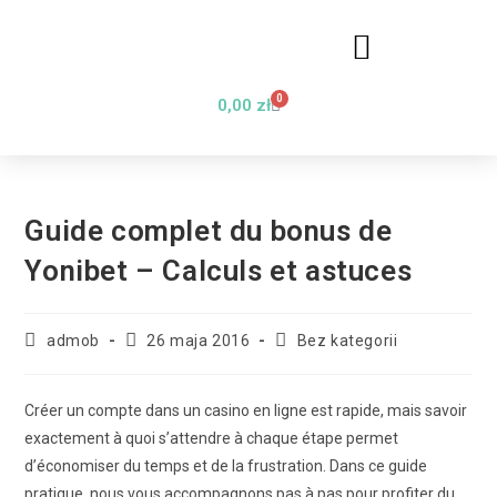
0
0,00
zł
Guide complet du bonus de
Yonibet – Calculs et astuces
admob
26 maja 2016
Bez kategorii
Créer un compte dans un casino en ligne est rapide, mais savoir
exactement à quoi s’attendre à chaque étape permet
d’économiser du temps et de la frustration. Dans ce guide
pratique, nous vous accompagnons pas à pas pour profiter du