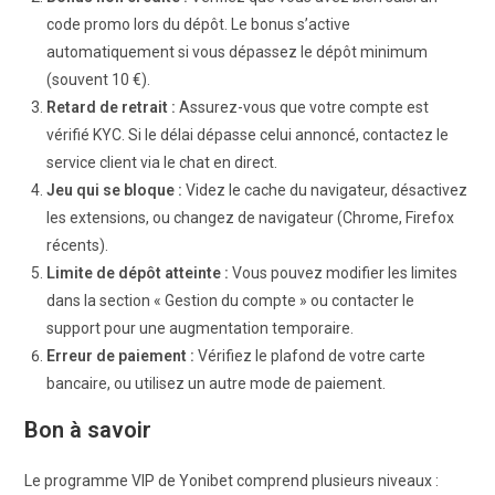
code promo lors du dépôt. Le bonus s’active
automatiquement si vous dépassez le dépôt minimum
(souvent 10 €).
Retard de retrait :
Assurez-vous que votre compte est
vérifié KYC. Si le délai dépasse celui annoncé, contactez le
service client via le chat en direct.
Jeu qui se bloque :
Videz le cache du navigateur, désactivez
les extensions, ou changez de navigateur (Chrome, Firefox
récents).
Limite de dépôt atteinte :
Vous pouvez modifier les limites
dans la section « Gestion du compte » ou contacter le
support pour une augmentation temporaire.
Erreur de paiement :
Vérifiez le plafond de votre carte
bancaire, ou utilisez un autre mode de paiement.
Bon à savoir
Le programme VIP de Yonibet comprend plusieurs niveaux :