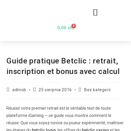
0
0,00
zł
Guide pratique Betclic : retrait,
inscription et bonus avec calcul
admob
25 sierpnia 2016
Bez kategorii
Réussir votre premier retrait est le véritable test de toute
plateforme iGaming — ce guide vous montre comment le
réussir. Que vous soyez novice ou joueur expérimenté, maîtriser
les étapes du
betclic login
, les offres du
betclic casino
et les