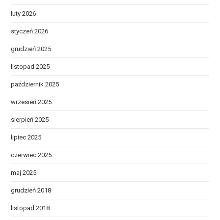
luty 2026
styczeń 2026
grudzień 2025
listopad 2025
październik 2025
wrzesień 2025
sierpień 2025
lipiec 2025
czerwiec 2025
maj 2025
grudzień 2018
listopad 2018