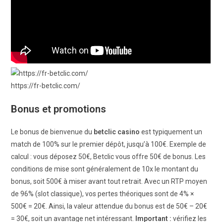
https://fr-betclic.com/
Bonus et promotions
Le bonus de bienvenue du
betclic casino
est typiquement un
match de 100% sur le premier dépôt, jusqu’à 100€. Exemple de
calcul : vous déposez 50€, Betclic vous offre 50€ de bonus. Les
conditions de mise sont généralement de 10x le montant du
bonus, soit 500€ à miser avant tout retrait. Avec un RTP moyen
de 96% (slot classique), vos pertes théoriques sont de 4% ×
500€ = 20€. Ainsi, la valeur attendue du bonus est de 50€ – 20€
= 30€, soit un avantage net intéressant.
Important :
vérifiez les