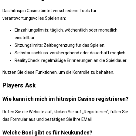
Das hitnspin Casino bietet verschiedene Tools für
verantwortungsvolles Spielen an:
Einzahlungslimits: täglich, wöchentlich oder monatlich
einstellbar.
Sitzungslimits: Zeitbegrenzung für das Spielen.
Selbstausschluss: vorübergehend oder dauerhaft möglich.
Reality­Check: regelmäßige Erinnerungen an die Spieldauer.
Nutzen Sie diese Funktionen, um die Kontrolle zu behalten.
Players Ask
Wie kann ich mich im hitnspin Casino registrieren?
Rufen Sie die Website auf, klicken Sie auf „Registrieren“, füllen Sie
das Formular aus und bestätigen Sie Ihre E­Mail.
Welche Boni gibt es für Neukunden?