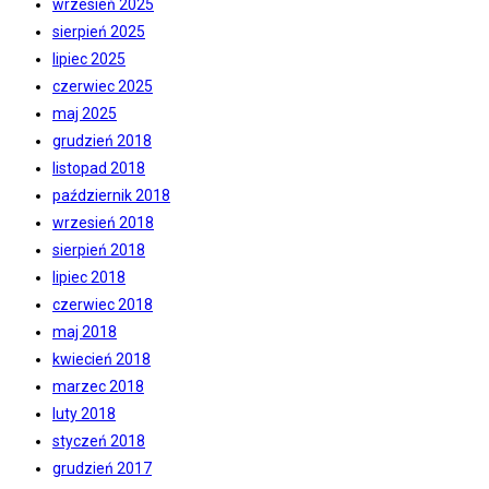
wrzesień 2025
sierpień 2025
lipiec 2025
czerwiec 2025
maj 2025
grudzień 2018
listopad 2018
październik 2018
wrzesień 2018
sierpień 2018
lipiec 2018
czerwiec 2018
maj 2018
kwiecień 2018
marzec 2018
luty 2018
styczeń 2018
grudzień 2017