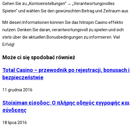
Gehen Sie zu „Kontoeinstellungen“ → „Verantwortungsvolles
Spielen“ und wählen Sie den gewünschten Betrag und Zeitraum aus.
Mit diesen Informationen können Sie das hitnspin Casino effektiv
nutzen. Denken Sie daran, verantwortungsvoll zu spielen und sich
stets über die aktuellen Bonusbedingungen zu informieren. Viel
Erfolg!
Może ci się spodobać również
Total Casino – przewodnik po rejestracji, bonusach i
bezpieczeństwie
11 grudnia 2016
Stoiximan είσοδος: Ο πλήρης οδηγός εγγραφής και
σύνδεσης
18 lipca 2016