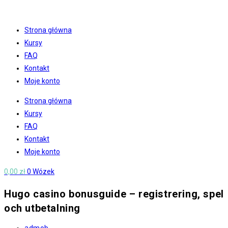
Skip
to
Strona główna
content
Kursy
FAQ
Kontakt
Moje konto
Strona główna
Kursy
FAQ
Kontakt
Moje konto
0,00
zł
0
Wózek
Hugo casino bonusguide – registrering, spel
och utbetalning
Post