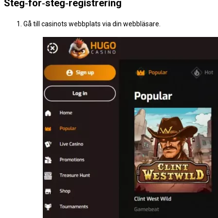
Steg‑för‑steg‑registrering
Gå till casinots webbplats via din webbläsare.