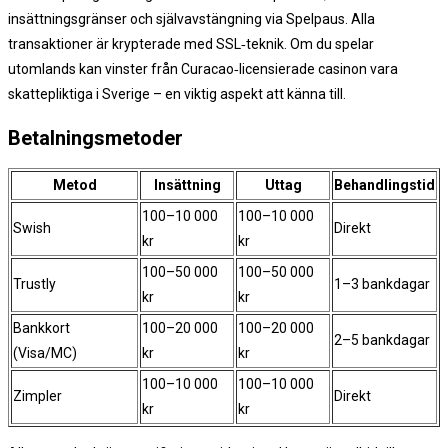
insättningsgränser och självavstängning via Spelpaus. Alla
transaktioner är krypterade med SSL‑teknik. Om du spelar
utomlands kan vinster från Curacao‑licensierade casinon vara
skattepliktiga i Sverige – en viktig aspekt att känna till.
Betalningsmetoder
Metod
Insättning
Uttag
Behandlingstid
100–10 000
100–10 000
Swish
Direkt
kr
kr
100–50 000
100–50 000
Trustly
1–3 bankdagar
kr
kr
Bankkort
100–20 000
100–20 000
2–5 bankdagar
(Visa/MC)
kr
kr
100–10 000
100–10 000
Zimpler
Direkt
kr
kr