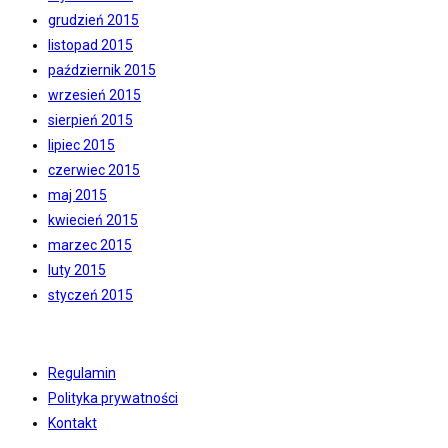
grudzień 2015
listopad 2015
październik 2015
wrzesień 2015
sierpień 2015
lipiec 2015
czerwiec 2015
maj 2015
kwiecień 2015
marzec 2015
luty 2015
styczeń 2015
Regulamin
Polityka prywatności
Kontakt