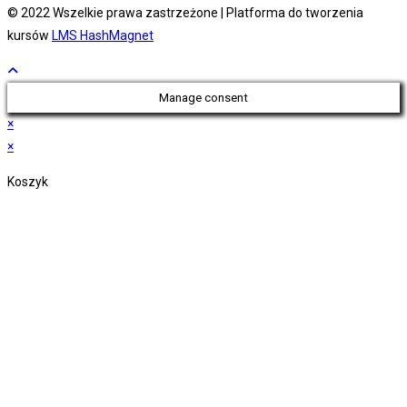
© 2022 Wszelkie prawa zastrzeżone | Platforma do tworzenia
kursów
LMS HashMagnet
Manage consent
×
×
Koszyk