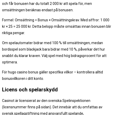
och får bonusen har du totalt 2 000 kr att spela för, men
omsättningen beräknas endast på bonusen.
Formel: Omsättning = Bonus × Omsättningskrav. Med siffror: 1 000
kr × 25 = 25 000 kr. Detta belopp måste omsättas innan bonusen blir
riktiga pengar.
Om spelautomater bidrar med 100 % till omsättningen, medan
bordsspel som blackjack bara bidrar med 10 %, påverkar det hur
snabbt du klarar kraven. Välj spel med hög bidragsprocent för att
optimera.
För hugo casino bonus gäller specifika villkor – kontrollera alltid
bonusvillkoren i ditt konto.
Licens och spelarskydd
Casinot är licensierat av den svenska Spelinspektionen
(licensnummer finns på sidan). Det innebär att du omfattas av
svensk spellagstiftning med ansvarsfullt spelande,