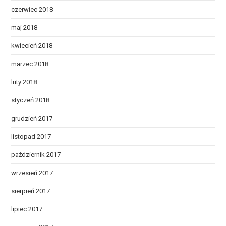
czerwiec 2018
maj 2018
kwiecień 2018
marzec 2018
luty 2018
styczeń 2018
grudzień 2017
listopad 2017
październik 2017
wrzesień 2017
sierpień 2017
lipiec 2017