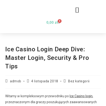
0
0,00
zł
Ice Casino Login Deep Dive:
Master Login, Security & Pro
Tips
admob
4 listopada 2018
Bez kategorii
Witamy w kompleksowym przewodniku po
Ice Casino login
,
przeznaczonym dla graczy poszukujących zaawansowanych