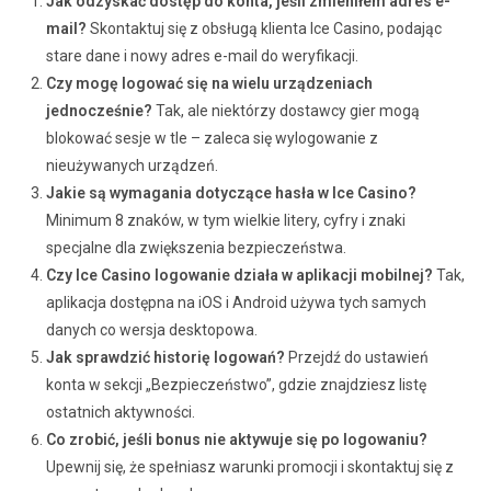
Jak odzyskać dostęp do konta, jeśli zmieniłem adres e-
mail?
Skontaktuj się z obsługą klienta Ice Casino, podając
stare dane i nowy adres e-mail do weryfikacji.
Czy mogę logować się na wielu urządzeniach
jednocześnie?
Tak, ale niektórzy dostawcy gier mogą
blokować sesje w tle – zaleca się wylogowanie z
nieużywanych urządzeń.
Jakie są wymagania dotyczące hasła w Ice Casino?
Minimum 8 znaków, w tym wielkie litery, cyfry i znaki
specjalne dla zwiększenia bezpieczeństwa.
Czy Ice Casino logowanie działa w aplikacji mobilnej?
Tak,
aplikacja dostępna na iOS i Android używa tych samych
danych co wersja desktopowa.
Jak sprawdzić historię logowań?
Przejdź do ustawień
konta w sekcji „Bezpieczeństwo”, gdzie znajdziesz listę
ostatnich aktywności.
Co zrobić, jeśli bonus nie aktywuje się po logowaniu?
Upewnij się, że spełniasz warunki promocji i skontaktuj się z