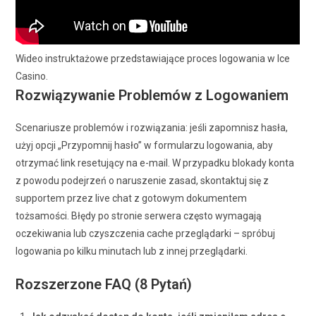
Wideo instruktażowe przedstawiające proces logowania w Ice
Casino.
Rozwiązywanie Problemów z Logowaniem
Scenariusze problemów i rozwiązania: jeśli zapomnisz hasła,
użyj opcji „Przypomnij hasło” w formularzu logowania, aby
otrzymać link resetujący na e-mail. W przypadku blokady konta
z powodu podejrzeń o naruszenie zasad, skontaktuj się z
supportem przez live chat z gotowym dokumentem
tożsamości. Błędy po stronie serwera często wymagają
oczekiwania lub czyszczenia cache przeglądarki – spróbuj
logowania po kilku minutach lub z innej przeglądarki.
Rozszerzone FAQ (8 Pytań)