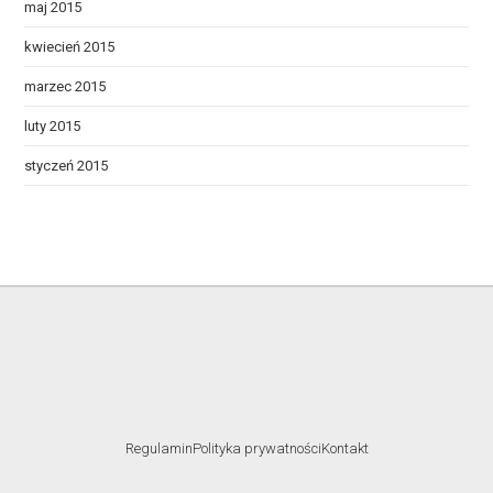
maj 2015
kwiecień 2015
marzec 2015
luty 2015
styczeń 2015
Regulamin
Polityka prywatności
Kontakt