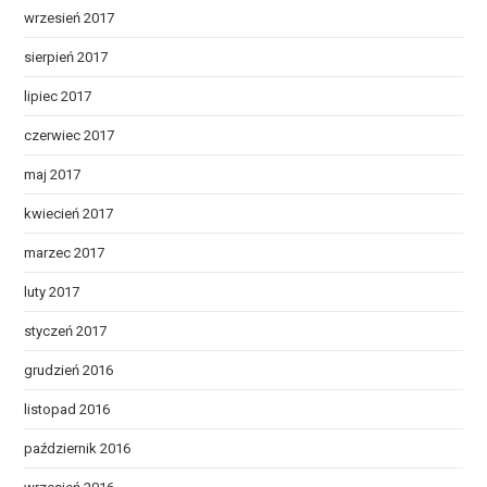
wrzesień 2017
sierpień 2017
lipiec 2017
czerwiec 2017
maj 2017
kwiecień 2017
marzec 2017
luty 2017
styczeń 2017
grudzień 2016
listopad 2016
październik 2016