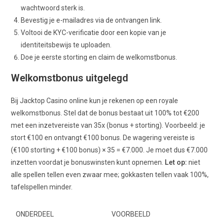
wachtwoord sterk is.
Bevestig je e-mailadres via de ontvangen link.
Voltooi de KYC-verificatie door een kopie van je
identiteitsbewijs te uploaden.
Doe je eerste storting en claim de welkomstbonus.
Welkomstbonus uitgelegd
Bij Jacktop Casino online kun je rekenen op een royale
welkomstbonus. Stel dat de bonus bestaat uit 100% tot €200
met een inzetvereiste van 35x (bonus + storting). Voorbeeld: je
stort €100 en ontvangt €100 bonus. De wagering vereiste is
(€100 storting + €100 bonus) × 35 = €7.000. Je moet dus €7.000
inzetten voordat je bonuswinsten kunt opnemen.
Let op:
niet
alle spellen tellen even zwaar mee; gokkasten tellen vaak 100%,
tafelspellen minder.
ONDERDEEL
VOORBEELD