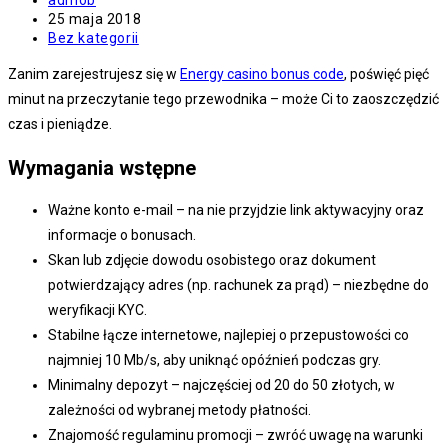
admob
author:
Post
25 maja 2018
published:
Post
Bez kategorii
category:
Zanim zarejestrujesz się w
Energy casino bonus code
, poświęć pięć
minut na przeczytanie tego przewodnika – może Ci to zaoszczędzić
czas i pieniądze.
Wymagania wstępne
Ważne konto e-mail – na nie przyjdzie link aktywacyjny oraz
informacje o bonusach.
Skan lub zdjęcie dowodu osobistego oraz dokument
potwierdzający adres (np. rachunek za prąd) – niezbędne do
weryfikacji KYC.
Stabilne łącze internetowe, najlepiej o przepustowości co
najmniej 10 Mb/s, aby uniknąć opóźnień podczas gry.
Minimalny depozyt – najczęściej od 20 do 50 złotych, w
zależności od wybranej metody płatności.
Znajomość regulaminu promocji – zwróć uwagę na warunki