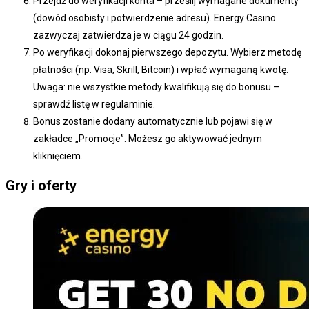
Przejdź do weryfikacji konta – prześlij wymagane dokumenty
(dowód osobisty i potwierdzenie adresu). Energy Casino
zazwyczaj zatwierdza je w ciągu 24 godzin.
Po weryfikacji dokonaj pierwszego depozytu. Wybierz metodę
płatności (np. Visa, Skrill, Bitcoin) i wpłać wymaganą kwotę.
Uwaga: nie wszystkie metody kwalifikują się do bonusu –
sprawdź listę w regulaminie.
Bonus zostanie dodany automatycznie lub pojawi się w
zakładce „Promocje”. Możesz go aktywować jednym
kliknięciem.
Gry i oferty