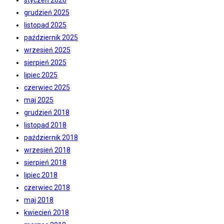
styczeń 2026
grudzień 2025
listopad 2025
październik 2025
wrzesień 2025
sierpień 2025
lipiec 2025
czerwiec 2025
maj 2025
grudzień 2018
listopad 2018
październik 2018
wrzesień 2018
sierpień 2018
lipiec 2018
czerwiec 2018
maj 2018
kwiecień 2018