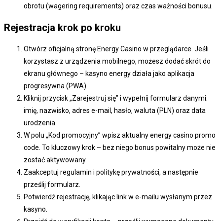
obrotu (wagering requirements) oraz czas ważności bonusu.
Rejestracja krok po kroku
Otwórz oficjalną stronę Energy Casino w przeglądarce. Jeśli
korzystasz z urządzenia mobilnego, możesz dodać skrót do
ekranu głównego – kasyno energy działa jako aplikacja
progresywna (PWA).
Kliknij przycisk „Zarejestruj się” i wypełnij formularz danymi:
imię, nazwisko, adres e-mail, hasło, waluta (PLN) oraz data
urodzenia.
W polu „Kod promocyjny” wpisz aktualny energy casino promo
code. To kluczowy krok – bez niego bonus powitalny może nie
zostać aktywowany.
Zaakceptuj regulamin i politykę prywatności, a następnie
prześlij formularz.
Potwierdź rejestrację, klikając link w e-mailu wysłanym przez
kasyno.