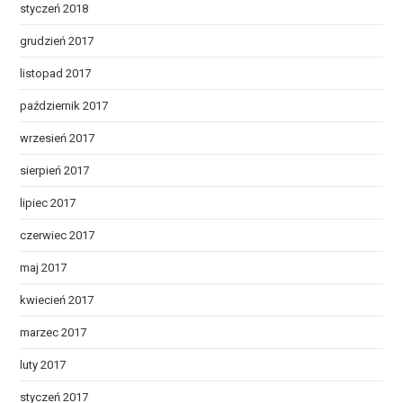
styczeń 2018
grudzień 2017
listopad 2017
październik 2017
wrzesień 2017
sierpień 2017
lipiec 2017
czerwiec 2017
maj 2017
kwiecień 2017
marzec 2017
luty 2017
styczeń 2017