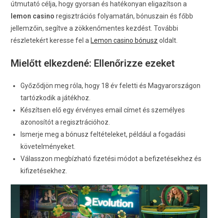
útmutató célja, hogy gyorsan és hatékonyan eligazítson a
lemon casino
regisztrációs folyamatán, bónuszain és főbb
jellemzőin, segítve a zökkenőmentes kezdést. További
részletekért keresse fel a
Lemon casino bónusz
oldalt.
Mielőtt elkezdené: Ellenőrizze ezeket
Győződjön meg róla, hogy 18 év feletti és Magyarországon
tartózkodik a játékhoz.
Készítsen elő egy érvényes email címet és személyes
azonosítót a regisztrációhoz.
Ismerje meg a bónusz feltételeket, például a fogadási
követelményeket.
Válasszon megbízható fizetési módot a befizetésekhez és
kifizetésekhez.