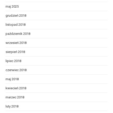
maj 2025
grudzień 2018
listopad 2018
październik 2018
wrzesień 2018
sierpień 2018
lipiec 2018
czerwiec 2018
maj 2018
kwiecień 2018
marzec 2018
luty 2018