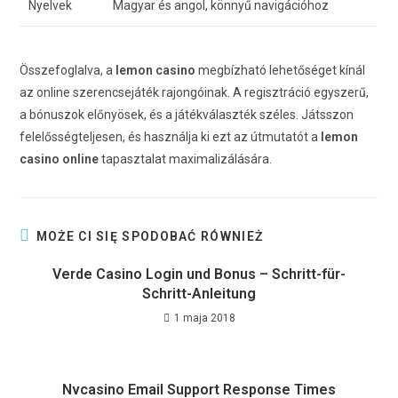
Nyelvek
Magyar és angol, könnyű navigációhoz
Összefoglalva, a
lemon casino
megbízható lehetőséget kínál
az online szerencsejáték rajongóinak. A regisztráció egyszerű,
a bónuszok előnyösek, és a játékválaszték széles. Játsszon
felelősségteljesen, és használja ki ezt az útmutatót a
lemon
casino online
tapasztalat maximalizálására.
MOŻE CI SIĘ SPODOBAĆ RÓWNIEŻ
Verde Casino Login und Bonus – Schritt-für-
Schritt-Anleitung
1 maja 2018
Nvcasino Email Support Response Times