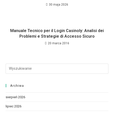
30 maja 2026
Manuale Tecnico per il Login Casinoly: Analisi dei
Problemi e Strategie di Accesso Sicuro
20 marca 2016
Archiwa
sierpień 2026
lipiec 2026