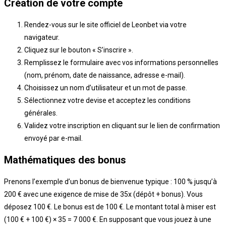
Création de votre compte
Rendez-vous sur le site officiel de Leonbet via votre
navigateur.
Cliquez sur le bouton « S’inscrire ».
Remplissez le formulaire avec vos informations personnelles
(nom, prénom, date de naissance, adresse e-mail).
Choisissez un nom d’utilisateur et un mot de passe.
Sélectionnez votre devise et acceptez les conditions
générales.
Validez votre inscription en cliquant sur le lien de confirmation
envoyé par e-mail.
Mathématiques des bonus
Prenons l’exemple d’un bonus de bienvenue typique : 100 % jusqu’à
200 € avec une exigence de mise de 35x (dépôt + bonus). Vous
déposez 100 €. Le bonus est de 100 €. Le montant total à miser est
(100 € + 100 €) × 35 = 7 000 €. En supposant que vous jouez à une