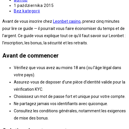
admob
author:
Post
1 października 2015
published:
Post
Bez kategorii
category:
Avant de vous inscrire chez
Leonbet casino
, prenez cinq minutes
pour lire ce guide — il pourrait vous faire économiser du temps et de
l’argent. Ce guide vous explique tout ce qu’il faut savoir sur Leonbet :
l’inscription, les bonus, la sécurité et les retraits.
Avant de commencer
Vérifiez que vous avez au moins 18 ans (ou l’âge légal dans
votre pays).
Assurez-vous de disposer d’une pièce d’identité valide pour la
vérification KYC.
Choisissez un mot de passe fort et unique pour votre compte.
Ne partagez jamais vos identifiants avec quiconque.
Consultez les conditions générales, notamment les exigences
de mise des bonus.