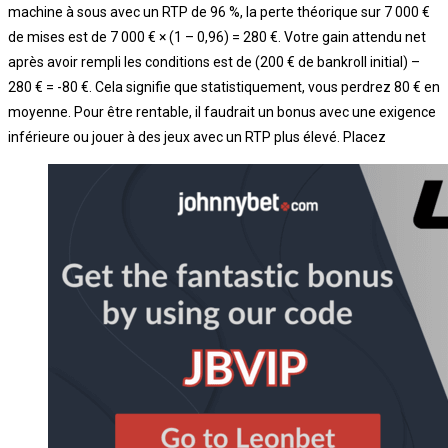
machine à sous avec un RTP de 96 %, la perte théorique sur 7 000 €
de mises est de 7 000 € × (1 – 0,96) = 280 €. Votre gain attendu net
après avoir rempli les conditions est de (200 € de bankroll initial) –
280 € = -80 €. Cela signifie que statistiquement, vous perdrez 80 € en
moyenne. Pour être rentable, il faudrait un bonus avec une exigence
inférieure ou jouer à des jeux avec un RTP plus élevé. Placez