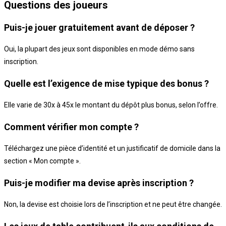
Questions des joueurs
Puis-je jouer gratuitement avant de déposer ?
Oui, la plupart des jeux sont disponibles en mode démo sans
inscription.
Quelle est l’exigence de mise typique des bonus ?
Elle varie de 30x à 45x le montant du dépôt plus bonus, selon l’offre.
Comment vérifier mon compte ?
Téléchargez une pièce d’identité et un justificatif de domicile dans la
section « Mon compte ».
Puis-je modifier ma devise après inscription ?
Non, la devise est choisie lors de l’inscription et ne peut être changée.