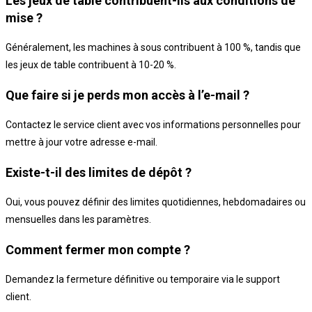
Les jeux de table contribuent-ils aux conditions de
mise ?
Généralement, les machines à sous contribuent à 100 %, tandis que
les jeux de table contribuent à 10-20 %.
Que faire si je perds mon accès à l’e-mail ?
Contactez le service client avec vos informations personnelles pour
mettre à jour votre adresse e-mail.
Existe-t-il des limites de dépôt ?
Oui, vous pouvez définir des limites quotidiennes, hebdomadaires ou
mensuelles dans les paramètres.
Comment fermer mon compte ?
Demandez la fermeture définitive ou temporaire via le support
client.