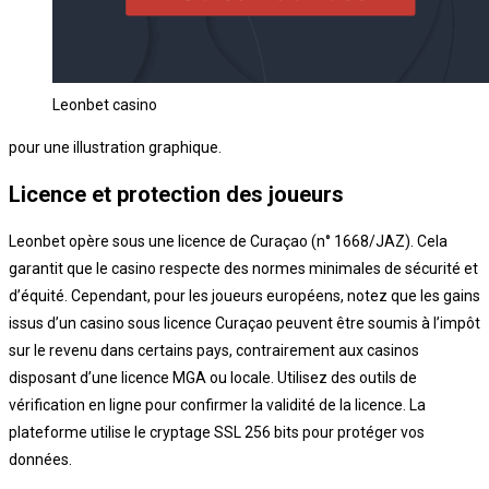
Leonbet casino
pour une illustration graphique.
Licence et protection des joueurs
Leonbet opère sous une licence de Curaçao (n° 1668/JAZ). Cela
garantit que le casino respecte des normes minimales de sécurité et
d’équité. Cependant, pour les joueurs européens, notez que les gains
issus d’un casino sous licence Curaçao peuvent être soumis à l’impôt
sur le revenu dans certains pays, contrairement aux casinos
disposant d’une licence MGA ou locale. Utilisez des outils de
vérification en ligne pour confirmer la validité de la licence. La
plateforme utilise le cryptage SSL 256 bits pour protéger vos
données.