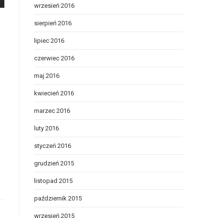
wrzesień 2016
sierpień 2016
lipiec 2016
czerwiec 2016
maj 2016
kwiecień 2016
marzec 2016
luty 2016
styczeń 2016
grudzień 2015
listopad 2015
październik 2015
wrzesień 2015