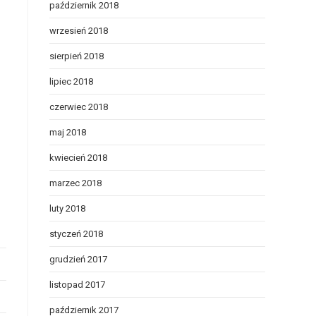
październik 2018
wrzesień 2018
sierpień 2018
lipiec 2018
czerwiec 2018
maj 2018
kwiecień 2018
marzec 2018
luty 2018
styczeń 2018
grudzień 2017
listopad 2017
październik 2017