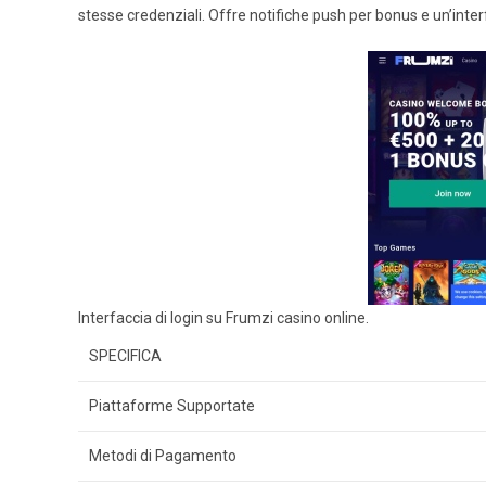
stesse credenziali. Offre notifiche push per bonus e un’inte
Interfaccia di login su Frumzi casino online.
SPECIFICA
Piattaforme Supportate
Metodi di Pagamento