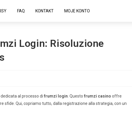
RSY
FAQ
KONTAKT
MOJE KONTO
mzi Login: Risoluzione
s
, dedicata al processo di
frumzi login
. Questo
frumzi casino
offre
sfide. Qui, copriamo tutto, dalla registrazione alla strategia, con un