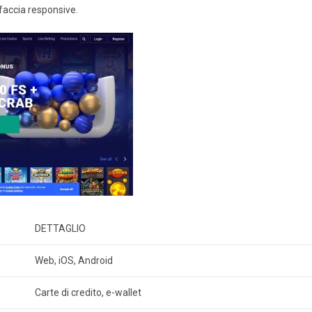
rfaccia responsive.
DETTAGLIO
Web, iOS, Android
Carte di credito, e-wallet