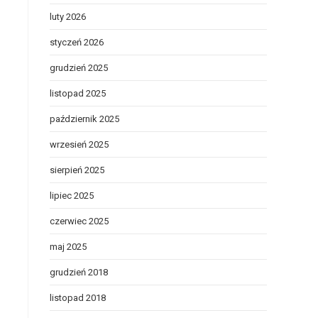
luty 2026
styczeń 2026
grudzień 2025
listopad 2025
październik 2025
wrzesień 2025
sierpień 2025
lipiec 2025
czerwiec 2025
maj 2025
grudzień 2018
listopad 2018