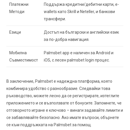
Платежни
Поддържа кредитни/дебитни карти, e-
Методи
wallets като Skrill и Neteller, и банкови
трансфери.
Езици
Достъп на български и английски език
за по-добра навигация.
Мобилна
Palmsbet app е наличен за Android и
Съвместимост
iOS, с лесен palmsbet login процес.
В заключение, Palmsbet е надеждна платформа, която
комбинира удобство с разнообразие. Следвайки това
ръководство, можете лесно да се регистрирате, изтеглите
приложението и се възползвате от бонусите. Запомнете, че
отговорното игране е ключово – винаги задавайте лимити и
се забавлявайте безопасно. Ако имате въпроси, обърнете
се към поддръжката на Palmsbet за помощ.