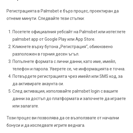
Регистрацията в Palmsbet е бърз процес, проектиран да
отнеме минути. Следвайте тези стъпки:
Посетете официалния уебсайт на Palmsbet или изтеглете
palmsbet app от Google Play или App Store.
Кликнете върху бутона „Регистрация“, обикновено
разположен в горния десен ъгъл.
Попълнете формата с лични данни, като име, имейл,
телефон и парола. Уверете се, че информацията е точна.
Потвърдете регистрацията чрез имейл или SMS код, за
да активирате акаунта си.
След активация, използвайте palmsbet login с вашите
данни за достъп до платформата и започнете да играете
или залагате.
Този процес ви позволява да се възползвате от начални
бонуси и да изследвате игрите веднага.