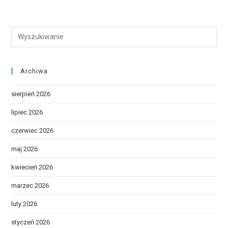
Archiwa
sierpień 2026
lipiec 2026
czerwiec 2026
maj 2026
kwiecień 2026
marzec 2026
luty 2026
styczeń 2026