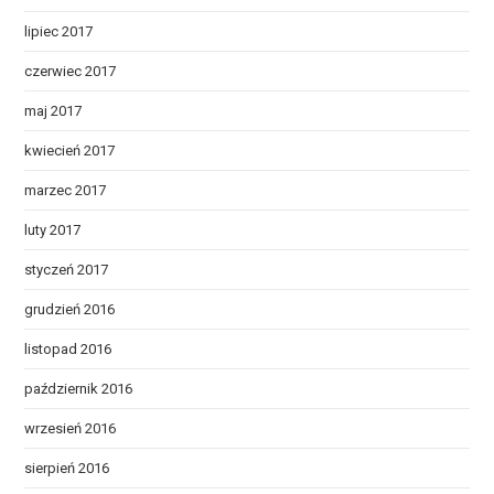
lipiec 2017
czerwiec 2017
maj 2017
kwiecień 2017
marzec 2017
luty 2017
styczeń 2017
grudzień 2016
listopad 2016
październik 2016
wrzesień 2016
sierpień 2016