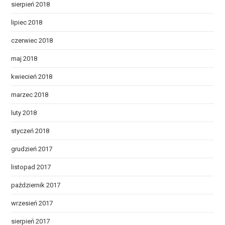
sierpień 2018
lipiec 2018
czerwiec 2018
maj 2018
kwiecień 2018
marzec 2018
luty 2018
styczeń 2018
grudzień 2017
listopad 2017
październik 2017
wrzesień 2017
sierpień 2017