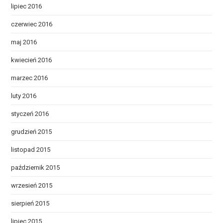
lipiec 2016
czerwiec 2016
maj 2016
kwiecień 2016
marzec 2016
luty 2016
styczeń 2016
grudzień 2015
listopad 2015
październik 2015
wrzesień 2015
sierpień 2015
lipiec 2015