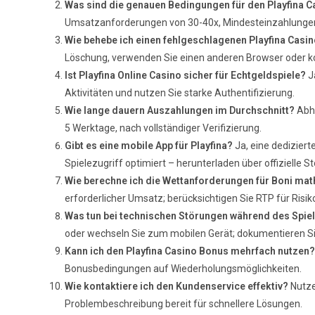
Was sind die genauen Bedingungen für den Playfina 
Umsatzanforderungen von 30-40x, Mindesteinzahlungen u
Wie behebe ich einen fehlgeschlagenen Playfina Casi
Löschung, verwenden Sie einen anderen Browser oder ko
Ist Playfina Online Casino sicher für Echtgeldspiele?
J
Aktivitäten und nutzen Sie starke Authentifizierung.
Wie lange dauern Auszahlungen im Durchschnitt?
Abhä
5 Werktage, nach vollständiger Verifizierung.
Gibt es eine mobile App für Playfina?
Ja, eine dediziert
Spielezugriff optimiert – herunterladen über offizielle St
Wie berechne ich die Wettanforderungen für Boni ma
erforderlicher Umsatz; berücksichtigen Sie RTP für Ris
Was tun bei technischen Störungen während des Spie
oder wechseln Sie zum mobilen Gerät; dokumentieren Si
Kann ich den Playfina Casino Bonus mehrfach nutzen?
Bonusbedingungen auf Wiederholungsmöglichkeiten.
Wie kontaktiere ich den Kundenservice effektiv?
Nutze
Problembeschreibung bereit für schnellere Lösungen.