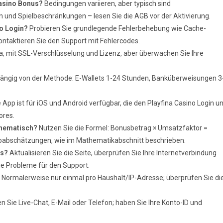
Casino Bonus?
Bedingungen variieren, aber typisch sind
nd Spielbeschränkungen – lesen Sie die AGB vor der Aktivierung.
no Login?
Probieren Sie grundlegende Fehlerbehebung wie Cache-
ntaktieren Sie den Support mit Fehlercodes.
a, mit SSL-Verschlüsselung und Lizenz, aber überwachen Sie Ihre
ngig von der Methode: E-Wallets 1-24 Stunden, Banküberweisungen 3
e App ist für iOS und Android verfügbar, die den Playfina Casino Login u
ores.
thematisch?
Nutzen Sie die Formel: Bonusbetrag × Umsatzfaktor =
ikoabschätzungen, wie im Mathematikabschnitt beschrieben.
ls?
Aktualisieren Sie die Seite, überprüfen Sie Ihre Internetverbindung
e Probleme für den Support.
Normalerweise nur einmal pro Haushalt/IP-Adresse; überprüfen Sie di
n Sie Live-Chat, E-Mail oder Telefon; haben Sie Ihre Konto-ID und