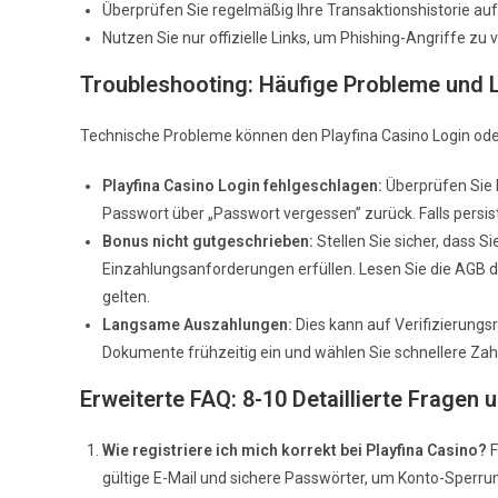
Überprüfen Sie regelmäßig Ihre Transaktionshistorie au
Nutzen Sie nur offizielle Links, um Phishing-Angriffe zu v
Troubleshooting: Häufige Probleme und
Technische Probleme können den Playfina Casino Login oder 
Playfina Casino Login fehlgeschlagen:
Überprüfen Sie I
Passwort über „Passwort vergessen” zurück. Falls persis
Bonus nicht gutgeschrieben:
Stellen Sie sicher, dass 
Einzahlungsanforderungen erfüllen. Lesen Sie die AGB d
gelten.
Langsame Auszahlungen:
Dies kann auf Verifizierungs
Dokumente frühzeitig ein und wählen Sie schnellere Za
Erweiterte FAQ: 8-10 Detaillierte Fragen
Wie registriere ich mich korrekt bei Playfina Casino?
F
gültige E-Mail und sichere Passwörter, um Konto-Sperr