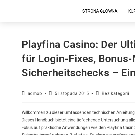
STRONA GŁÓWNA
KU
Playfina Casino: Der Ul
für Login-Fixes, Bonus
Sicherheitschecks – Ein
admob
5 listopada 2015
Bez kategorii
Willkommen zu dieser umfassenden technischen Anleitung f
Dieses Handbuch bietet eine tiefgehende Untersuchung aller
Fokus auf praktische Anwendungen wie den Playfina Casino