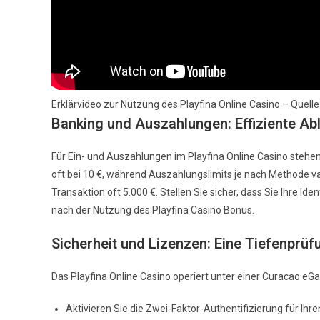
Erklärvideo zur Nutzung des Playfina Online Casino – Quell
Banking und Auszahlungen: Effiziente Ab
Für Ein- und Auszahlungen im Playfina Online Casino ste
oft bei 10 €, während Auszahlungslimits je nach Methode va
Transaktion oft 5.000 €. Stellen Sie sicher, dass Sie Ihre Id
nach der Nutzung des Playfina Casino Bonus.
Sicherheit und Lizenzen: Eine Tiefenprüf
Das Playfina Online Casino operiert unter einer Curacao eG
Aktivieren Sie die Zwei-Faktor-Authentifizierung für Ihr