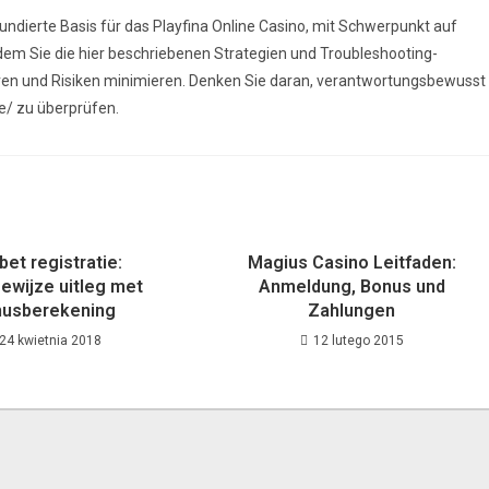
ndierte Basis für das Playfina Online Casino, mit Schwerpunkt auf
dem Sie die hier beschriebenen Strategien und Troubleshooting-
ren und Risiken minimieren. Denken Sie daran, verantwortungsbewusst
e/ zu überprüfen.
bet registratie:
Magius Casino Leitfaden:
ewijze uitleg met
Anmeldung, Bonus und
nusberekening
Zahlungen
24 kwietnia 2018
12 lutego 2015