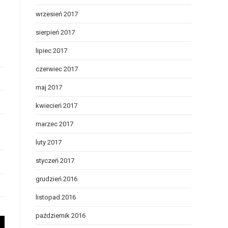
wrzesień 2017
sierpień 2017
lipiec 2017
czerwiec 2017
maj 2017
kwiecień 2017
marzec 2017
luty 2017
styczeń 2017
grudzień 2016
listopad 2016
październik 2016