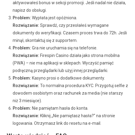
aktywowałeś bonus w sekcji promocji. Jeśli nadal nie działa,
napisz do obsługi.
Problem:
Wypłata jest opóźniona.
Rozwiązanie:
Sprawdź, czy przesłałeś wymagane
dokumenty do weryfikacji. Czasem proces trwa do 72h. Jeśli
minął, skontaktuj się z supportem.
Problem:
Gra nie uruchamia się na telefonie.
Rozwiązanie:
Firespin Casino działa jako strona mobilna
(PWA) – nie ma aplikacji w sklepach. Wyczyść pamięć
podręczną przeglądarki lub użyj innej przeglądarki.
Problem:
Kasyno prosi o dodatkowe dokumenty.
Rozwiązanie:
To normalna procedura KYC. Przygotuj selfie z
dowodem osobistym oraz rachunek za media (nie starszy
niż 3 miesiące).
Problem:
Nie pamiętam hasła do konta.
Rozwiązanie:
Kliknij „Nie pamiętasz hasła?” na stronie
logowania. Otrzymasz link do resetu na e-mail.