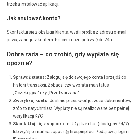
trzeba instalować aplikacji.
Jak anulować konto?
Skontaktuj się z obsługą klienta, wyślij prośbę z adresu e-mail
powiązanego z kontem. Proces może potrwać do 24h.
Dobra rada – co zrobić, gdy wypłata się
opóźnia?
Sprawdź status:
Zaloguj się do swojego konta i przejdź do
historii transakcji. Zobacz, czy wypłata ma status
„Oczekująca” czy „Przetwarzana”.
Zweryfikuj konto:
Jeśli nie przesłałeś jeszcze dokumentów,
zrób to natychmiast. Wypłaty nie są realizowane bez pełnej
weryfikacji KYC.
Skontaktuj się z supportem:
Użyj live chat (dostępny 24/7)
lub wyślij e-mail na support@firespinpl.eu. Podaj swój login i