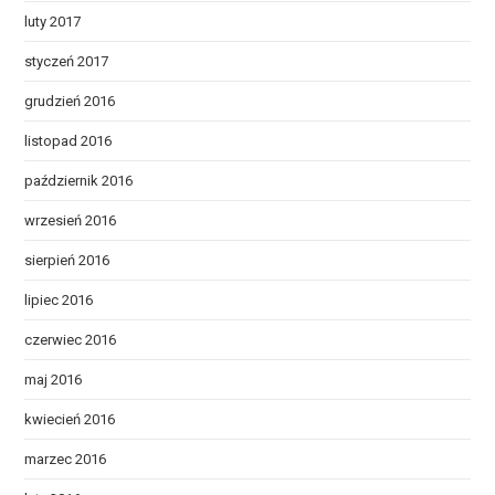
luty 2017
styczeń 2017
grudzień 2016
listopad 2016
październik 2016
wrzesień 2016
sierpień 2016
lipiec 2016
czerwiec 2016
maj 2016
kwiecień 2016
marzec 2016