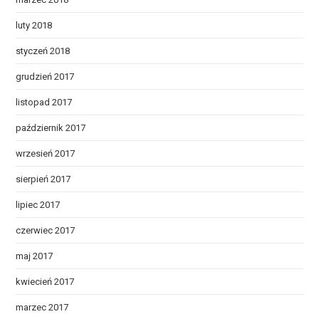
luty 2018
styczeń 2018
grudzień 2017
listopad 2017
październik 2017
wrzesień 2017
sierpień 2017
lipiec 2017
czerwiec 2017
maj 2017
kwiecień 2017
marzec 2017