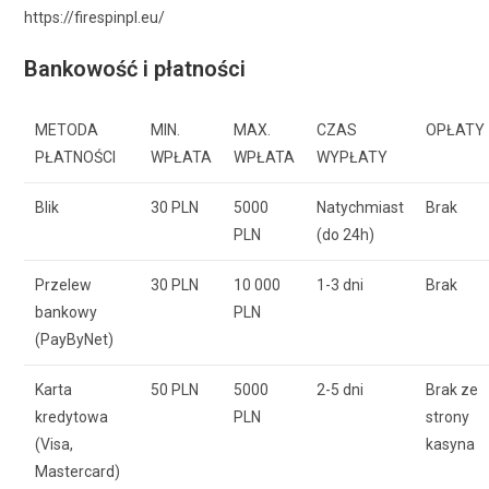
https://firespinpl.eu/
Bankowość i płatności
METODA
MIN.
MAX.
CZAS
OPŁATY
PŁATNOŚCI
WPŁATA
WPŁATA
WYPŁATY
Blik
30 PLN
5000
Natychmiast
Brak
PLN
(do 24h)
Przelew
30 PLN
10 000
1-3 dni
Brak
bankowy
PLN
(PayByNet)
Karta
50 PLN
5000
2-5 dni
Brak ze
kredytowa
PLN
strony
(Visa,
kasyna
Mastercard)