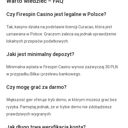
Warto wiedzieć – FAQ
Czy Firespin Casino jest legalne w Polsce?
Tak, kasyno działa na podstawie licencji Curacao, która jest
uznawana w Polsce. Graczom zaleca się jednak sprawdzenie
lokalnych przepisów podatkowych.
Jaki jest minimalny depozyt?
Minimalna wpłata w Firespin Casino wynosi zazwyczaj 30 PLN
w przypadku Blika i przelewu bankowego.
Czy mogę grać za darmo?
Większość gier oferuje tryb demo, w którym możesz grać bez
ryzyka. Pamiętaj jednak, że w trybie demo nie zdobędziesz
prawdziwych wygranych.
Jak długo trwa weryfikacja konta?