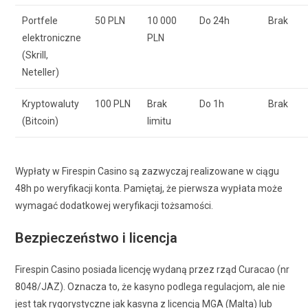
Portfele
50 PLN
10 000
Do 24h
Brak
elektroniczne
PLN
(Skrill,
Neteller)
Kryptowaluty
100 PLN
Brak
Do 1h
Brak
(Bitcoin)
limitu
Wypłaty w Firespin Casino są zazwyczaj realizowane w ciągu
48h po weryfikacji konta. Pamiętaj, że pierwsza wypłata może
wymagać dodatkowej weryfikacji tożsamości.
Bezpieczeństwo i licencja
Firespin Casino posiada licencję wydaną przez rząd Curacao (nr
8048/JAZ). Oznacza to, że kasyno podlega regulacjom, ale nie
jest tak rygorystyczne jak kasyna z licencją MGA (Malta) lub