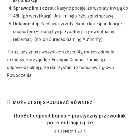
ID transakcji.
Sprawdź limit czasu:
Kasyno podaje, że wypłaty trwają do
48h (po weryfikacji). Jeśli minęło 72h, zgłoś sprawę.
Dokumentuj:
Zachowaj zrzuty ekranu korespondencji z
supportem – mogą być przydatne przy ewentualnej
reklamacji (np. do Curacao Gaming Authority).
Teraz, gdy znasz wszystkie szczegóły, możesz śmiało
rozpocząć przygodę z
Firespin Casino
. Pamiętaj o
odpowiedzialnej grze i korzystaniu z bonusów z głową.
Powodzenia!
MOŻE CI SIĘ SPODOBAĆ RÓWNIEŻ
RooBet deposit bonus – praktyczny przewodnik
po rejestracji i grze
10 sierpnia 2015