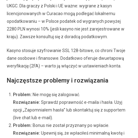
UKGC. Dla graczy z Polski i UE ważne: wygrane z kasyn
licencjonowanych w Curacao mogą podlegać lokalnemu
opodatkowaniu – w Polsce podatek od wygranych powyżej
2280 PLN wynosi 10% (jeśli kasyno nie jest zarejestrowane w
kraju). Zawsze konsultuj się z doradcą podatkowym.
Kasyno stosuje szyfrowanie SSL 128-bitowe, co chroni Twoje
dane osobowe i finansowe. Dodatkowo oferuje dwuetapową
weryfikację (2FA) – warto ją włączyć w ustawieniach konta.
Najczęstsze problemy i rozwiązania
Problem:
Nie mogę się zalogować.
Rozwiązanie:
Sprawdź poprawność e-maila i hasła. Użyj
opcji „Zapomniałem hasła” lub skontaktuj się z supportem
(live chat lub e-mail).
Problem:
Bonus nie został przyznany po wpłacie.
Rozwiązanie:
Upewnij się, że wpłaciłeś minimalną kwotę i