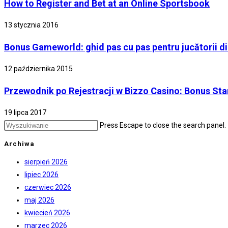
How to Register and Bet at an Online Sportsbook
13 stycznia 2016
Bonus Gameworld: ghid pas cu pas pentru jucătorii d
12 października 2015
Przewodnik po Rejestracji w Bizzo Casino: Bonus St
19 lipca 2017
Press Escape to close the search panel.
Archiwa
sierpień 2026
lipiec 2026
czerwiec 2026
maj 2026
kwiecień 2026
marzec 2026