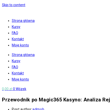
Skip to content
Strona główna
Kursy
FAQ
Kontakt
Moje konto
Strona główna
Kursy
FAQ
Kontakt
Moje konto
0,00
zł
0
Wózek
Przewodnik po Magic365 Kasyno: Analiza Reje
Post author:
admob