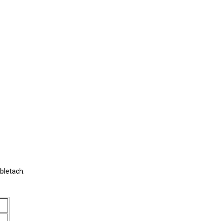
bletach.