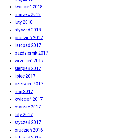
kwiecień 2018
marzec 2018
luty 2018
styczeń 2018
grudzień 2017
listopad 2017
październik 2017
wrzesień 2017
sierpień 2017
lipiec 2017
czerwiec 2017
maj 2017
kwiecień 2017
marzec 2017
luty 2017
styczeń 2017
grudzień 2016
listopad 2016